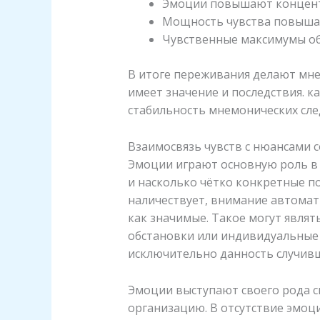
Эмоции повышают концент
l
Мощность чувства повыша
Чувственные максимумы об
l
В итоге переживания делают мне
l
имеет значение и последствия. к
стабильность мнемонических сле
l
Взаимосвязь чувств с нюансами 
Эмоции играют основную роль в
l
и насколько чётко конкретные п
наличествует, внимание автомат
как значимые. Такое могут явля
обстановки или индивидуальные 
исключительно данность случивш
l
Эмоции выступают своего рода 
организацию. В отсутствие эмоц