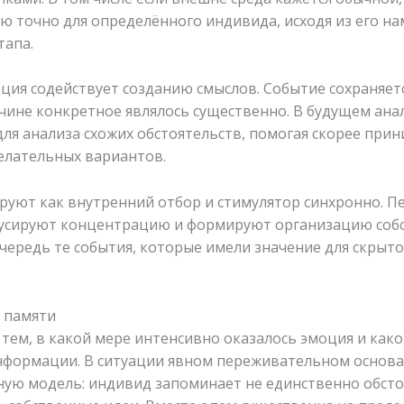
ю точно для определённого индивида, исходя из его н
тапа.
ция содействует созданию смыслов. Событие сохраняетс
ричине конкретное являлось существенно. В будущем а
ля анализа схожих обстоятельств, помогая скорее при
лательных вариантов.
руют как внутренний отбор и стимулятор синхронно.
кусируют концентрацию и формируют организацию собс
чередь те события, которые имели значение для скрыто
 памяти
тем, в какой мере интенсивно оказалось эмоция и како
нформации. В ситуации явном переживательном основа
ную модель: индивид запоминает не единственно обстоя