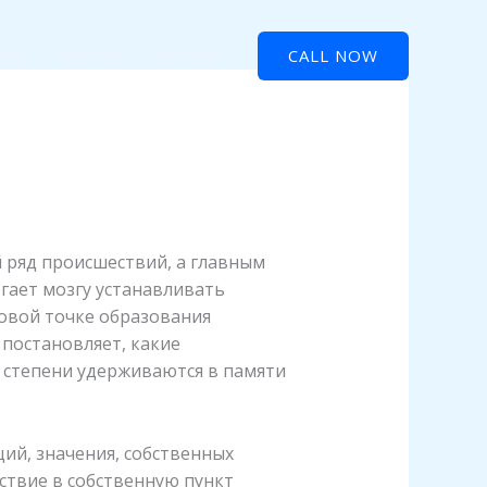
ion
Services
Contact
CALL NOW
 ряд происшествий, а главным
гает мозгу устанавливать
овой точке образования
 постановляет, какие
 степени удерживаются в памяти
ий, значения, собственных
твие в собственную пункт