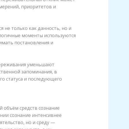
амерений, приоритетов и
я не только как данность, но и
налогичные моменты используются
нимать постановления и
 Переживания уменьшают
твенной запоминания, в
го статуса и последующего
й объём средств сознание
нии сознание интенсивнее
тельство, но и среду —