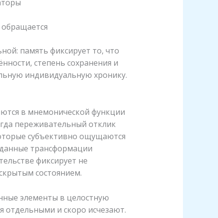
аторы
 обращается
ой: память фиксирует то, что
ённости, степень сохранения и
ельную индивидуальную хронику.
яются в мнемонической функции
огда переживательный отклик
которые субъективно ощущаются
жиданные трансформации
тельстве фиксирует не
 скрытым состоянием.
нные элементы в целостную
я отдельными и скоро исчезают.