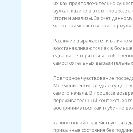
их как предположительно существ
l
вулкан казино в этом процессе с
итоги и анализы. За счёт данно
l
часто применяются при формули
Различие выражается и в личном
восстанавливаются как в больше
едва ли не теряться из собствен
самостоятельных выразительных
Повторное чувствование посред
Мнемонические следы о существе
l
самого начала. В процессе возв
переживательный контекст, хотя
l
восприниматься как глубинно важ
казино онлайн задействуется в 
привычные состояния без подлин