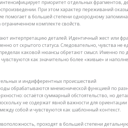
 интенсифицирует приоритет отдельных фрагментов, де
спроизведении. При этом характер переживаний оказы
тие помогает в большей степени однородному запомина
 ограниченном комплекте свойств.
дают интерпретацию деталей. Идентичный жест или фра
енно от скрытого статуса. Следовательно, чувства не 
 пределах каковой нюансы обретают смысл. Именно по
 чувствуются как значительно более «живые» и наполне
тельных и индифферентных происшествий
зоды обрабатываются мнемонической функцией по ра
хностно: остаётся суммарный обстоятельство, но дета
поскольку не содержат явной важности для ориентации 
между собой и чувствуются как шаблонный контекст.
ивоположность, проходят в большей степени детальну