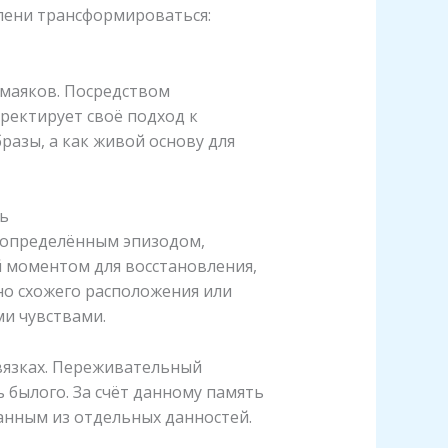
пени трансформироваться:
маяков. Посредством
ректирует своё подход к
азы, а как живой основу для
ь
с определённым эпизодом,
 моментом для восстановления,
но схожего расположения или
ми чувствами.
связках. Переживательный
 былого. За счёт данному память
анным из отдельных данностей.