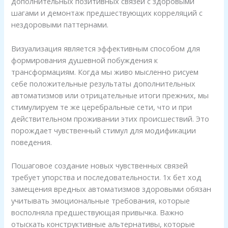
дополнительных позитивных связей с здоровыми
шагами и демонтаж предшествующих корреляций с
нездоровыми паттернами.
Визуализация является эффективным способом для
формирования душевной побуждения к
трансформациям. Когда мы живо мысленно рисуем
себе положительные результаты дополнительных
автоматизмов или отрицательные итоги прежних, мы
стимулируем те же церебральные сети, что и при
действительном проживании этих происшествий. Это
порождает чувственный стимул для модификации
поведения.
Пошаговое создание новых чувственных связей
требует упорства и последовательности. 1х бет ход
замещения вредных автоматизмов здоровыми обязан
учитывать эмоциональные требования, которые
восполняла предшествующая привычка. Важно
отыскать конструктивные альтернативы, которые