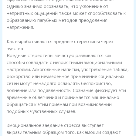
Однако значимо осознавать, что уклонение от
неприятных ощущений также может способствовать к
образованию пагубных методов преодоления
напряжения.
Как вырабатываются вредные стереотипы через
чувства
Вредные стереотипы зачастую развиваются как
способы совладать с неприятными эмоциональными
настроями. Алкогольные напитки, употребление табака,
обжорство или неумеренное применение социальных
сетей могут ненадолго ослаблять беспокойство,
волнение или подавленность. Сознание фиксирует эти
временные облегчения и принимается машинально
обращаться к этим приёмам при возникновении
подобных чувственных случаев.
Эмоциональное заедание стресса выступает
выразительным образцом того, как эмоции создают