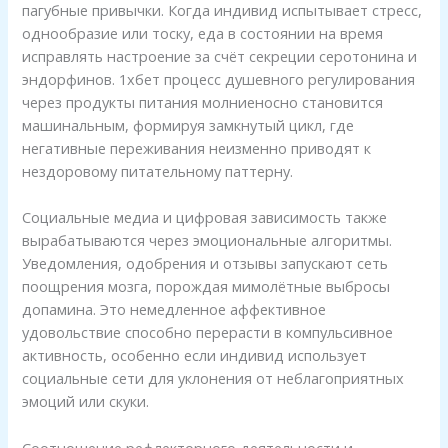
пагубные привычки. Когда индивид испытывает стресс,
однообразие или тоску, еда в состоянии на время
исправлять настроение за счёт секреции серотонина и
эндорфинов. 1хбет процесс душевного регулирования
через продукты питания молниеносно становится
машинальным, формируя замкнутый цикл, где
негативные переживания неизменно приводят к
нездоровому питательному паттерну.
Социальные медиа и цифровая зависимость также
вырабатываются через эмоциональные алгоритмы.
Уведомления, одобрения и отзывы запускают сеть
поощрения мозга, порождая мимолётные выбросы
допамина. Это немедленное аффективное
удовольствие способно перерасти в компульсивное
активность, особенно если индивид использует
социальные сети для уклонения от неблагоприятных
эмоций или скуки.
Соотношение рефлекторного деятельности и