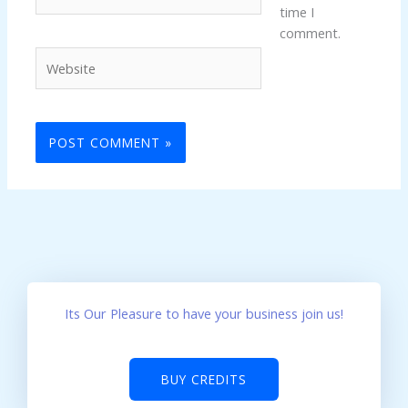
time I
comment.
Website
Its Our Pleasure to have your business join us!
BUY CREDITS