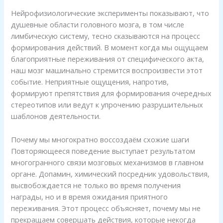
Нейрофизиологические эксперименты показывают, что
душевные области головного мозга, в том числе
лимбическую систему, тесно сказываются на процесс
формирования действий. В момент когда мы ощущаем
благоприятные переживания от специфического акта,
наш мозг машинально стремится воспроизвести этот
событие. Неприятные ощущения, напротив,
формируют препятствия для формирования очередных
стереотипов или ведут к упрочению разрушительных
шаблонов деятельности.
Почему мы многократно воссоздаём схожие шаги
Повторяющееся поведение выступает результатом
многогранного связи мозговых механизмов в главном
органе. Допамин, химический посредник удовольствия,
высвобождается не только во время получения
награды, но и в время ожидания приятного
переживания. Этот процесс объясняет, почему мы не
прекращаем совершать действия, которые некогда