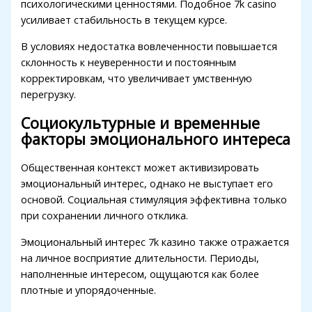
психологическими ценностями. Подобное 7k casino
Hacklink Panel
усиливает стабильность в текущем курсе.
Hacklink Panel
В условиях недостатка вовлеченности повышается
склонность к неуверенности и постоянным
Hacklink Panel
корректировкам, что увеличивает умственную
Hacklink Panel
перегрузку.
Hacklink Panel
Социокультурные и временные
факторы эмоционального интереса
Hacklink Panel
Общественная контекст может активизировать
Hacklink Panel
эмоциональный интерес, однако не выступает его
Hacklink panel
основой. Социальная стимуляция эффективна только
при сохранении личного отклика.
Hacklink panel
Эмоциональный интерес 7k казино также отражается
Hacklink panel
на личное восприятие длительности. Периоды,
наполненные интересом, ощущаются как более
Hacklink giriş
плотные и упорядоченные.
vdcasino