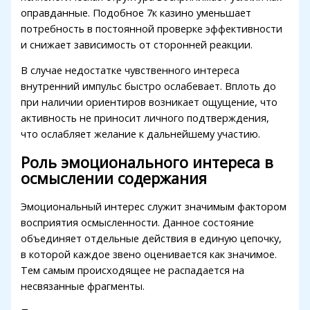
Hacklink panel
оправданные. Подобное 7к казино уменьшает
потребность в постоянной проверке эффективности
Masal Oku
и снижает зависимость от сторонней реакции.
Hacklink
В случае недостатке чувственного интереса
Hacklink panel
внутренний импульс быстро ослабевает. Вплоть до
при наличии ориентиров возникает ощущение, что
Hacklink panel
активность не приносит личного подтверждения,
что ослабляет желание к дальнейшему участию.
Hacklink panel
Роль эмоционального интереса в
Hacklink
осмыслении содержания
Hacklink
Эмоциональный интерес служит значимым фактором
Hacklink
восприятия осмысленности. Данное состояние
объединяет отдельные действия в единую цепочку,
Hacklink panel
в которой каждое звено оценивается как значимое.
Hacklink panel
Тем самым происходящее не распадается на
несвязанные фрагменты.
Hacklink