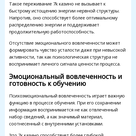
Такое переживание 7k казино не вызывает к
Hacklink panel
быстрому истощению энергии нервной структуры.
Hacklink panel
Напротив, оно способствует более оптимальному
распределению энергии и поддерживает
Hacklink panel
продолжительную работоспособность.
Hacklink panel
Отсутствие эмоционального вовлеченности может
Hacklink panel
формировать чувство усталости даже при невысокой
активности, так как психологическая структура не
Hacklink panel
воспринимает личного сигнала ценности процесса.
Hacklink
Эмоциональный вовлеченность и
готовность к обучению
Hacklink panel
Hacklink panel
Психоэмоциональный вовлеченность играет важную
функцию в процессе обучения. При его сохранении
Hacklink panel
информация воспринимается не как отвлеченный
набор сведений, а как значимый материал,
Hacklink panel
соотнесенный с внутренними установками.
Hacklink panel
Это 7к казино способствует более глубокой