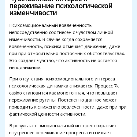
переживание психологической
holiganbet giriş
изменчивости
fixbet
Психоэмоциональный вовлеченность
jojobet
непосредственно соотнесен с чувством личной
изменчивости. В случае когда сохраняется
marsbahis giriş
вовлеченность, психика отмечает движение, даже
при при относительно постоянных обстоятельствах.
jojobet
Это создает чувство, что активность не остается
betpark
неподвижным.
jojobet giriş
При отсутствия психоэмоционального интереса
психологическая динамика снижается. Процесс 7k
grandpashabet
casino становится как монотонная, что повышает
jojobet
переживание рутины. Постепенно данное может
приводить к снижению вовлеченности, даже при при
jojobet
фактической ценности активности.
holiganbet
В результате эмоциональный интерес сохраняет
внутреннее переживание прогресса и снижает
Hacklink Panel