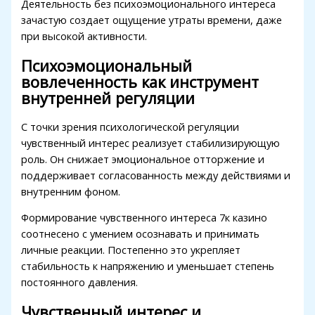
Деятельность без психоэмоционального интереса
vdcasino
зачастую создает ощущение утраты времени, даже
при высокой активности.
free youtube mp3 downloader
Психоэмоциональный
porno
вовлеченность как инструмент
внутренней регуляции
jojobet
pulibet
С точки зрения психологической регуляции
чувственный интерес реализует стабилизирующую
casibom
роль. Он снижает эмоциональное отторжение и
Hacking Forum
поддерживает согласованность между действиями и
внутренним фоном.
betpark giriş
Формирование чувственного интереса 7к казино
sapanca escort
соотнесено с умением осознавать и принимать
личные реакции. Постепенно это укрепляет
marsbahis
стабильность к напряжению и уменьшает степень
holiganbet
постоянного давления.
jojobet
Чувственный интерес и