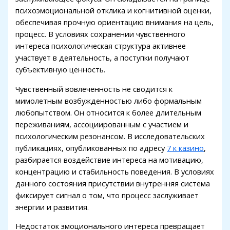
психоэмоциональной отклика и когнитивной оценки,
Hacklink panel
обеспечивая прочную ориентацию внимания на цель,
процесс. В условиях сохранении чувственного
Hacklink panel
интереса психологическая структура активнее
Hacklink panel
участвует в деятельность, а поступки получают
субъективную ценность.
Hacklink panel
Чувственный вовлеченность не сводится к
Hacklink panel
мимолетным возбужденностью либо формальным
любопытством. Он относится к более длительным
Hacklink panel
переживаниям, ассоциированным с участием и
Hacklink panel
психологическим резонансом. В исследовательских
публикациях, опубликованных по адресу
7 к казино
,
Hacklink satın al
разбирается воздействие интереса на мотивацию,
концентрацию и стабильность поведения. В условиях
Hacklink panel
данного состояния присутствии внутренняя система
Hacklink panel
фиксирует сигнал о том, что процесс заслуживает
энергии и развития.
Hacklink panel
Недостаток эмоционального интереса превращает