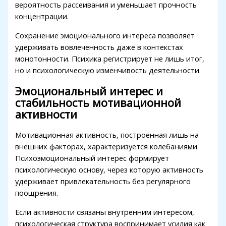
Hacklink panel
вероятность рассеивания и уменьшает прочность
концентрации.
Hacklink panel
Сохранение эмоционального интереса позволяет
Hacklink panel
удерживать вовлеченность даже в контекстах
монотонности. Психика регистрирует не лишь итог,
Hacklink panel
но и психологическую изменчивость деятельности.
Illuminati
Эмоциональный интерес и
Hacklink
стабильность мотивационной
активности
Hacklink Panel
Мотивационная активность, построенная лишь на
Hacklink
внешних факторах, характеризуется колебаниями.
Hacklink Panel
Психоэмоциональный интерес формирует
психологическую основу, через которую активность
Masal oku
удерживает привлекательность без регулярного
Hacklink Panel
поощрения.
Hacklink Panel
Если активности связаны внутренним интересом,
психологическая структура воспринимает усилия как