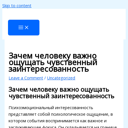
Skip to content
Hacklink panel
Hacklink panel
Backlink paketleri
Hacklink
Hacklink
Зачем человеку важно
ощущать чувственный
Hacklink
заинтересованность
Hacklink
Leave a Comment
/
Uncategorized
Hacklink panel
Зачем человеку важно ощущать
чувственный заинтересованность
Hacklink panel
Hacklink panel
Психоэмоциональный интересованность
представляет собой психологическое ощущение, в
Hacklink panel
котором события воспринимается как важное и
заслуживающее фокуса. Он складывается на границе
Hacklink panel