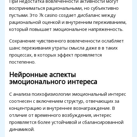
При недостатка вовлеченности активности могут
Hacklink
восприниматься рациональными, но субъективно
Buy Hacklink
пустыми. Это 7k casino создает дисбаланс между
рациональной оценкой и внутренним переживанием,
Hacklink
который повышает эмоциональное напряженность.
Hacklink satın al
Сохранение чувственного вовлеченности ослабляет
шанс переживания утраты смысла даже в в таких
Hacklink panel
процессах, в которых эффект проявляется
Hacklink panel
постепенно.
Hacklink panel
Нейронные аспекты
эмоционального интереса
Hacklink panel
С анализа психофизиологии эмоциональный интерес
Hacklink panel
соотнесен с включением структур, отвечающих за
Hacklink panel
концентрацию и внутреннее вознаграждение. В
отличие от временного возбуждения, интерес
Hacklink panel
проявляется более устойчивой и сбалансированной
динамикой.
Hacklink panel