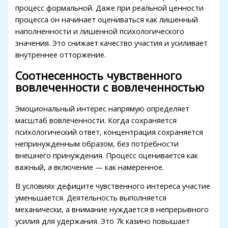
Hacklink panel
процесс формальной. Даже при реальной ценности
процесса он начинает оцениваться как лишенный
Hacklink panel
наполненности и лишенной психологического
Hacklink panel
значения. Это снижает качество участия и усиливает
внутреннее отторжение.
Hacklink panel
Соотнесенность чувственного
Hacklink panel
вовлеченности с вовлеченностью
Hacklink panel
Эмоциональный интерес напрямую определяет
Hacklink panel
масштаб вовлеченности. Когда сохраняется
психологический ответ, концентрация сохраняется
Hacklink panel
непринужденным образом, без потребности
Hacklink panel
внешнего принуждения. Процесс оценивается как
важный, а включение — как намеренное.
Hacklink panel
В условиях дефиците чувственного интереса участие
Hacklink panel
уменьшается. Деятельность выполняется
механически, а внимание нуждается в непрерывного
Hacklink panel
усилия для удержания. Это 7k казино повышает