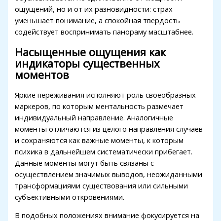
klink panel
ощущений, но и от их разновидности: страх
уменьшает понимание, а спокойная твердость
klink panel
содействует воспринимать панораму масштабнее.
klink panel
Насыщенные ощущения как
klink panel
индикаторы существенных
моментов
minati
Яркие переживания исполняют роль своеобразных
klink
маркеров, по которым ментальность размечает
klink Panel
индивидуальный направление. Аналогичные
моменты отличаются из целого направления случаев
klink
и сохраняются как важные моменты, к которым
klink Panel
психика в дальнейшем систематически прибегает.
Данные моменты могут быть связаны с
al oku
осуществлением значимых выводов, неожиданными
трансформациями существования или сильными
klink Panel
субъективными откровениями.
klink Panel
В подобных положениях внимание фокусируется на