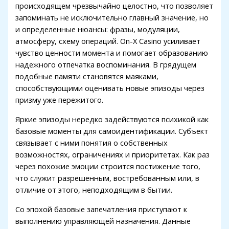
klink panel
происходящем чрезвычайно целостно, что позволяет
запоминать не исключительно главный значение, но
al Oku
и определенные нюансы: фразы, модуляции,
атмосферу, схему операций. On-X Casino усиливает
klink
чувство ценности момента и помогает образованию
klink panel
надежного отпечатка воспоминания. В грядущем
подобные памяти становятся маяками,
klink panel
способствующими оценивать новые эпизоды через
призму уже пережитого.
klink panel
Яркие эпизоды нередко задействуются психикой как
klink
базовые моменты для самоидентификации. Субъект
klink
связывает с ними понятия о собственных
возможностях, ограничениях и приоритетах. Как раз
klink
через похожие эмоции строится постижение того,
klink panel
что служит разрешенным, востребованным или, в
отличие от этого, неподходящим в бытии.
klink panel
Со эпохой базовые запечатления приступают к
klink
выполнению управляющей назначения. Данные