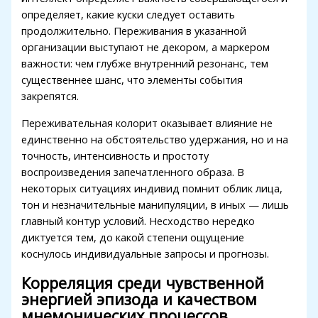
определяет, какие куски следует оставить
klink panel
продолжительно. Переживания в указанной
организации выступают не декором, а маркером
klink panel
важности: чем глубже внутренний резонанс, тем
klink panel
существеннее шанс, что элементы события
закрепятся.
klink panel
Переживательная колорит оказывает влияние не
klink panel
единственно на обстоятельство удержания, но и на
точность, интенсивность и простоту
klink panel
воспроизведения запечатленного образа. В
klink panel
некоторых ситуациях индивид помнит облик лица,
тон и незначительные манипуляции, в иных — лишь
link satın al
главный контур условий. Несходство нередко
диктуется тем, до какой степени ощущение
klink panel
коснулось индивидуальные запросы и прогнозы.
klink panel
Корреляция среди чувственной
klink panel
энергией эпизода и качеством
мнемонических процессов