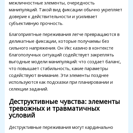
межличностные элементы, очередность
klink panel
манипуляций. Такой вид фиксации обычно укрепляет
klink panel
доверие к действительности и усиливает
субъективную прочность.
klink panel
Благоприятные переживания легче превращаются в
klink panel
деликатные фиксации, которые получаемы без
сильного напряжения. Он Икс казино в контексте
klink panel
благополучных ситуаций содействует закреплять
klink panel
выгодные модели манипуляций: что создает баланс,
что повышает стабильность, какие параметры
klink
содействуют внимание. Эти элементы позднее
используются как подсказки при планировании и
klink panel
селекции заданий.
klink panel
Деструктивные чувства: элементы
klink panel
тревожных и травматичных
условий
klink panel
klink panel
Деструктивные переживания могут кардинально