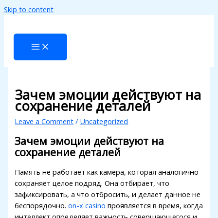
Skip to content
klink panel
klink panel
klink paketleri
klink
klink
Зачем эмоции действуют на
сохранение деталей
klink
Leave a Comment
/
Uncategorized
klink
Зачем эмоции действуют на
klink panel
сохранение деталей
klink panel
Память не работает как камера, которая аналогично
klink panel
сохраняет целое подряд. Она отбирает, что
зафиксировать, а что отбросить, и делает данное не
klink panel
беспорядочно.
on-x casino
проявляется в время, когда
интеллект определяет важность совершающегося и
klink panel