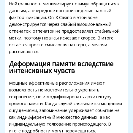
Нейтральность минимизирует стимул обращаться к
et
данным, а очередное воспроизведение важный
фактор фиксации. On-X Casino в этой зоне
ndpashabet
демонстрируется через слабый эмоциональный
park
отпечаток: отпечаток не предоставляет стабильной
метки, поэтому нюансы исчезают скорее. В итоге
ikbet
остаётся просто смысловая паттерн, а мелочи
рассеиваются.
itbet
Деформация памяти вследствие
dolucasino
интенсивных чувств
rbet
Мощные аффективные расположения имеют
sbahis
возможность не исключительно укреплять
сохранение, но и модифицировать архитектуру
прямого памяти. Когда случай связывается мощными
ощущениями, запоминание удерживает событие не
как индифферентный множество данных, а как
индивидуальную толкование происходящего. В
итоге подробности могут перемещаться,