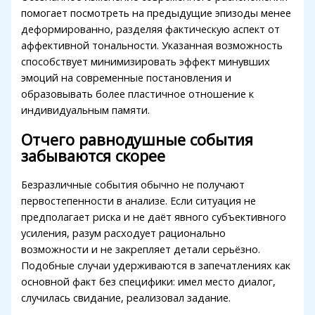
помогает посмотреть на предыдущие эпизоды менее
iganbet giriş
деформированно, разделяя фактическую аспект от
bet
аффективной тональности. Указанная возможность
способствует минимизировать эффект минувших
obet
эмоций на современные постановления и
образовывать более пластичное отношение к
sbahis giriş
индивидуальным памяти.
obet
Отчего равнодушные события
obet
забываются скорее
iganbet giriş
Безразличные события обычно не получают
первостепенности в анализе. Если ситуация не
ndpashabet
предполагает риска и не даёт явного субъективного
obet
усиления, разум расходует рационально
возможности и не закрепляет детали серьёзно.
obet
Подобные случаи удерживаются в запечатлениях как
основной факт без специфики: имел место диалог,
iganbet
случилась свидание, реализовал задание.
klink Panel