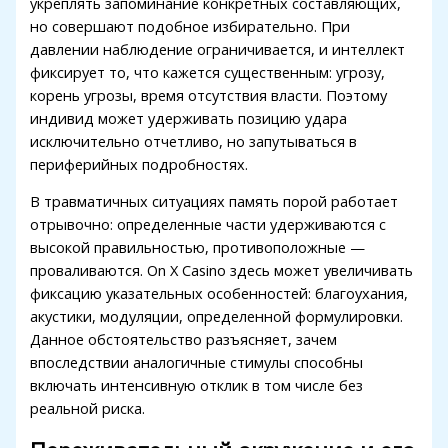
укреплять запоминание конкретных составляющих,
klink panel
но совершают подобное избирательно. При
давлении наблюдение ограничивается, и интеллект
klink panel
фиксирует то, что кажется существенным: угрозу,
klink panel
корень угрозы, время отсутствия власти. Поэтому
индивид может удерживать позицию удара
klink panel
исключительно отчетливо, но запутываться в
периферийных подробностях.
klink panel
В травматичных ситуациях память порой работает
link satın al
отрывочно: определенные части удерживаются с
klink Panel
высокой правильностью, противоположные —
проваливаются. On X Casino здесь может увеличивать
klink panel
фиксацию указательных особенностей: благоухания,
акустики, модуляции, определенной формулировки.
link satın al
Данное обстоятельство разъясняет, зачем
klink
впоследствии аналогичные стимулы способны
включать интенсивную отклик в том числе без
klink Panel
реальной риска.
klink Panel