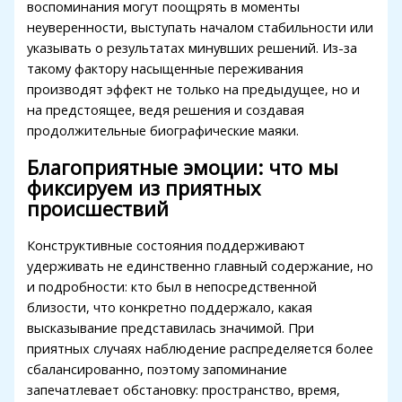
воспоминания могут поощрять в моменты
klink
неуверенности, выступать началом стабильности или
 Hacklink
указывать о результатах минувших решений. Из-за
такому фактору насыщенные переживания
klink
производят эффект не только на предыдущее, но и
на предстоящее, ведя решения и создавая
link satın al
продолжительные биографические маяки.
klink panel
Благоприятные эмоции: что мы
klink panel
фиксируем из приятных
происшествий
klink panel
Конструктивные состояния поддерживают
klink panel
удерживать не единственно главный содержание, но
klink panel
и подробности: кто был в непосредственной
близости, что конкретно поддержало, какая
klink panel
высказывание представилась значимой. При
klink panel
приятных случаях наблюдение распределяется более
сбалансированно, поэтому запоминание
klink panel
запечатлевает обстановку: пространство, время,