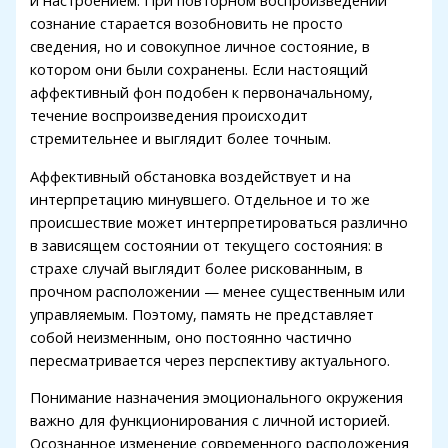
и настроением. При повторном воспроизведении
asino
сознание старается возобновить не просто
сведения, но и совокупное личное состояние, в
e youtube mp3 downloader
котором они были сохранены. Если настоящий
аффективный фон подобен к первоначальному,
no
течение воспроизведения происходит
ebet
стремительнее и выглядит более точным.
ibet
Аффективный обстановка воздействует и на
интерпретацию минувшего. Отдельное и то же
iganbet
происшествие может интерпретироваться различно
в зависящем состоянии от текущего состояния: в
king Forum
страхе случай выглядит более рискованным, в
bet giriş
прочном расположении — менее существенным или
управляемым. Поэтому, память не представляет
anca escort
собой неизменным, оно постоянно частично
пересматривается через перспективу актуального.
sbahis
Понимание назначения эмоционального окружения
iganbet
важно для функционирования с личной историей.
obet
Осознанное изменение современного расположения