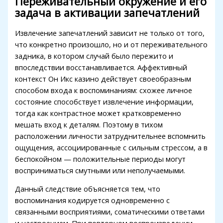
Переживательный окружение и его
klink Panel
задача в активации запечатлений
klink Panel
Извлечение запечатлений зависит не только от того,
что конкретно произошло, но и от переживательного
klink Panel
задника, в котором случай было пережито и
klink Panel
впоследствии восстанавливается. Аффективный
контекст Он Икс казино действует своеобразным
klink Panel
способом входа к воспоминаниям: схожее личное
состояние способствует извлечение информации,
klink Panel
тогда как контрастное может кратковременно
klink Panel
мешать вход к деталям. Поэтому в тихом
расположении личности затруднительнее вспомнить
klink panel
ощущения, ассоциированные с сильным стрессом, а в
беспокойном — положительные периоды могут
klink panel
восприниматься смутными или неполучаемыми.
klink panel
Данный следствие объясняется тем, что
link giriş
воспоминания кодируется одновременно с
связанными восприятиями, соматическими ответами
asino