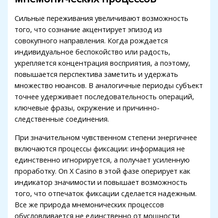
klink panel
Сильные переживания увеличивают возможность
klink panel
того, что сознание акцентирует эпизод из
klink panel
совокупного направления. Когда рождается
индивидуальное беспокойство или радость,
klink panel
укрепляется концентрация восприятия, а поэтому,
повышается перспектива заметить и удержать
klink panel
множество нюансов. В аналогичные периоды субъект
klink panel
точнее удерживает последовательность операций,
ключевые фразы, окружение и причинно-
klink panel
следственные соединения.
klink panel
При значительном чувственном степени энергичнее
klink panel
включаются процессы фиксации: информация не
единственно игнорируется, а получает усиленную
klink panel
проработку. On X Casino в этой фазе оперирует как
индикатор значимости и повышает возможность
klink panel
того, что отпечаток фиксации сделается надежным.
klink panel
Все же природа мнемонических процессов
обусловливается не единственно от мощности