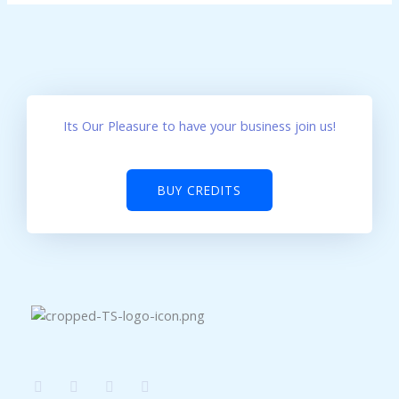
Its Our Pleasure to have your business join us!
BUY CREDITS
F
T
I
W
a
w
n
h
c
i
s
a