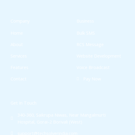
e
t
t
t
b
t
a
s
o
e
g
a
o
r
r
p
k
a
p
Company
Business
-
m
f
Home
Bulk SMS
About
RCS Message
Services
Website Development
Features
Voice Broadcast
Contact
Pay Now
Get In Touch
340-360, Saikrupa Niwas, Near Mangalmurti
Hospital, Gorai-2 Borivali (West)
support@techsolverindia.com