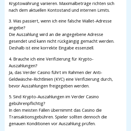
Kryptowährung variieren. Maximalbeträge richten sich
nach dem aktuellen Kontostand und internen Limits.
3. Was passiert, wenn ich eine falsche Wallet-Adresse
angebe?
Die Auszahlung wird an die angegebene Adresse
gesendet und kann nicht rückgängig gemacht werden.
Deshalb ist eine korrekte Eingabe essenziell.
4. Brauche ich eine Verifizierung für Krypto-
Auszahlungen?
Ja, das Verder Casino führt im Rahmen der Anti-
Geldwäsche-Richtlinien (KYC) eine Verifizierung durch,
bevor Auszahlungen freigegeben werden.
5. Sind Krypto-Auszahlungen im Verder Casino
gebührenpflichtig?
In den meisten Fällen übernimmt das Casino die
Transaktionsgebühren. Spieler sollten dennoch die
genauen Konditionen vor Auszahlung prüfen.