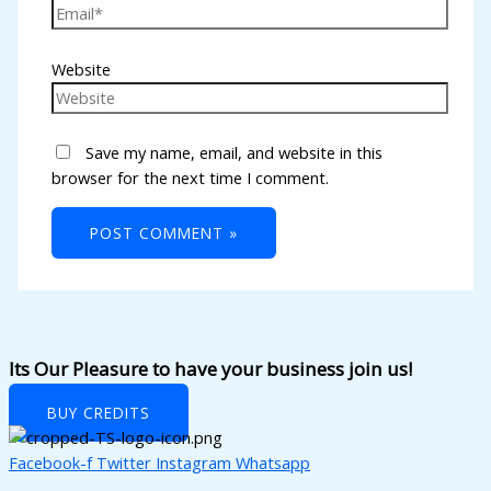
u
Website
Save my name, email, and website in this
browser for the next time I comment.
mp3 downloader
Its Our Pleasure to have your business join us!
m
BUY CREDITS
Facebook-f
Twitter
Instagram
Whatsapp
t