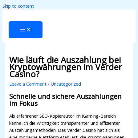
Skip to content
eri
Wie läuft die Auszahlung bei
Kryptowährungen im Verder
Casino?
Leave a Comment
/
Uncategorized
Schnelle und sichere Auszahlungen
im Fokus
Als erfahrener SEO-Kopierautor im iGaming-Bereich
kenne ich die Wichtigkeit transparenter und effizienter
Auszahlungsmethoden. Das Verder Casino hat sich als
eine moderne Plattform etabliert, die Kryptowährungen