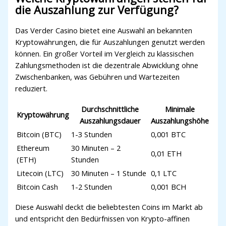
die Auszahlung zur Verfügung?
Das Verder Casino bietet eine Auswahl an bekannten
Kryptowährungen, die für Auszahlungen genutzt werden
können. Ein großer Vorteil im Vergleich zu klassischen
Zahlungsmethoden ist die dezentrale Abwicklung ohne
Zwischenbanken, was Gebühren und Wartezeiten
reduziert.
Durchschnittliche
Minimale
Kryptowährung
Auszahlungsdauer
Auszahlungshöhe
Bitcoin (BTC)
1-3 Stunden
0,001 BTC
Ethereum
30 Minuten – 2
0,01 ETH
(ETH)
Stunden
Litecoin (LTC)
30 Minuten – 1 Stunde
0,1 LTC
Bitcoin Cash
1-2 Stunden
0,001 BCH
Diese Auswahl deckt die beliebtesten Coins im Markt ab
und entspricht den Bedürfnissen von Krypto-affinen