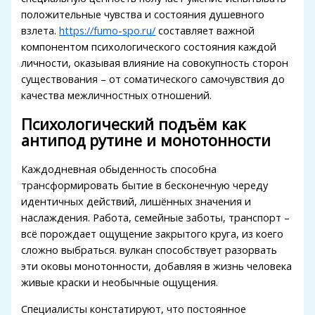
положительные чувства и состояния душевного
acklink panel
взлета.
https://fumo-spo.ru/
составляет важной
компонентом психологического состояния каждой
acklink panel
личности, оказывая влияние на совокупность сторон
acklink panel
существования – от соматического самочувствия до
качества межличностных отношений.
acklink panel
Психологический подъём как
acklink panel
антипод рутине и монотонности
acklink panel
Каждодневная обыденность способна
acklink panel
трансформировать бытие в бесконечную череду
идентичных действий, лишённых значения и
acklink satın al
наслаждения. Работа, семейные заботы, транспорт –
всё порождает ощущение закрытого круга, из коего
acklink panel
сложно выбраться. вулкан способствует разорвать
acklink panel
эти оковы монотонности, добавляя в жизнь человека
живые краски и необычные ощущения.
acklink panel
Специалисты констатируют, что постоянное