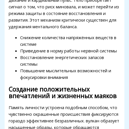
дыхание и кардиальный пульс. Тело приобретает
сигнал о том, что риск миновала, и может перейти из
oliganbet giriş
режима защиты в состояние восстановления и
ixbet
развития. Этот механизм критически существен для
удержания ментального баланса.
ojobet
Снижение количества напряжённых веществ в
arsbahis giriş
системе
ojobet
Приведение в норму работы нервной системы
Восстановление энергетических запасов
ojobet
системы
Повышение мыслительных возможностей и
oliganbet giriş
фокусировки внимания
grandpashabet
Создание положительных
ojobet
впечатлений и жизненных маяков
ojobet
Память личности устроена подобным способом, что
чувственно окрашенные происшествия фиксируются
oliganbet
гораздо эффективнее безразличных. вулкан образует
acklink Panel
насыщенные образы, которые обращаются