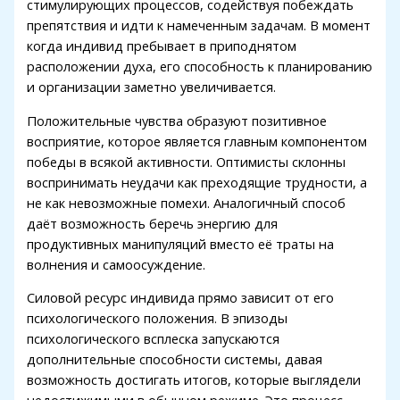
стимулирующих процессов, содействуя побеждать
acklink
препятствия и идти к намеченным задачам. В момент
uy Hacklink
когда индивид пребывает в приподнятом
расположении духа, его способность к планированию
acklink
и организации заметно увеличивается.
acklink satın al
Положительные чувства образуют позитивное
восприятие, которое является главным компонентом
acklink panel
победы в всякой активности. Оптимисты склонны
acklink panel
воспринимать неудачи как преходящие трудности, а
не как невозможные помехи. Аналогичный способ
acklink panel
даёт возможность беречь энергию для
продуктивных манипуляций вместо её траты на
acklink panel
волнения и самоосуждение.
acklink panel
Силовой ресурс индивида прямо зависит от его
acklink panel
психологического положения. В эпизоды
психологического всплеска запускаются
acklink panel
дополнительные способности системы, давая
acklink panel
возможность достигать итогов, которые выглядели