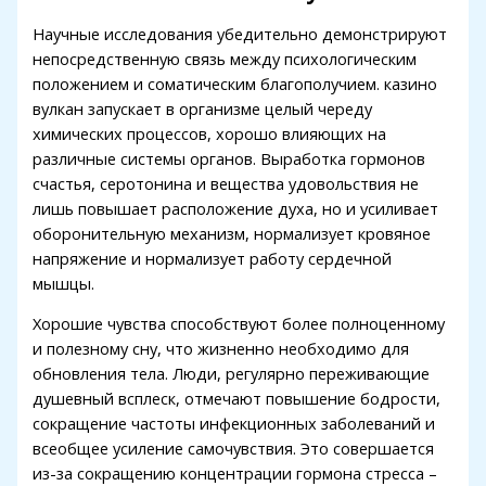
acklink panel
Научные исследования убедительно демонстрируют
acklink panel
непосредственную связь между психологическим
положением и соматическим благополучием. казино
acklink panel
вулкан запускает в организме целый череду
acklink panel
химических процессов, хорошо влияющих на
различные системы органов. Выработка гормонов
lluminati
счастья, серотонина и вещества удовольствия не
лишь повышает расположение духа, но и усиливает
acklink
оборонительную механизм, нормализует кровяное
acklink Panel
напряжение и нормализует работу сердечной
мышцы.
acklink
Хорошие чувства способствуют более полноценному
acklink Panel
и полезному сну, что жизненно необходимо для
Masal oku
обновления тела. Люди, регулярно переживающие
душевный всплеск, отмечают повышение бодрости,
acklink Panel
сокращение частоты инфекционных заболеваний и
всеобщее усиление самочувствия. Это совершается
acklink Panel
из-за сокращению концентрации гормона стресса –