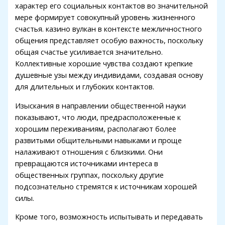
характер его социальных контактов во значительной
acklink Panel
мере формирует совокупный уровень жизненного
acklink Panel
счастья. казино вулкан в контексте межличностного
общения представляет особую важность, поскольку
acklink Panel
общая счастье усиливается значительно.
Коллективные хорошие чувства создают крепкие
acklink Panel
душевные узы между индивидами, создавая основу
acklink Panel
для длительных и глубоких контактов.
acklink Panel
Изыскания в направлении общественной науки
показывают, что люди, предрасположенные к
acklink Panel
хорошим переживаниям, располагают более
развитыми общительными навыками и проще
acklink panel
налаживают отношения с близкими. Они
acklink panel
превращаются источниками интереса в
общественных группах, поскольку другие
acklink panel
подсознательно стремятся к источникам хорошей
силы.
acklink giriş
Кроме того, возможность испытывать и передавать
dcasino