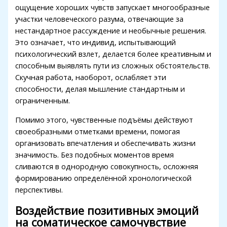
acklink panel
ощущение хороших чувств запускает многообразные
участки человеческого разума, отвечающие за
acklink panel
нестандартное рассуждение и необычные решения.
acklink panel
Это означает, что индивид, испытывающий
психологический взлет, делается более креативным и
acklink panel
способным выявлять пути из сложных обстоятельств.
Скучная работа, наоборот, ослабляет эти
acklink panel
способности, делая мышление стандартным и
acklink panel
ограниченным.
acklink panel
Помимо этого, чувственные подъёмы действуют
своеобразными отметками времени, помогая
acklink panel
организовать впечатления и обеспечивать жизни
acklink panel
значимость. Без подобных моментов время
сливаются в однородную совокупность, осложняя
acklink panel
формированию определённой хронологической
перспективы.
acklink panel
Воздействие позитивных эмоций
acklink panel
на соматическое самочувствие