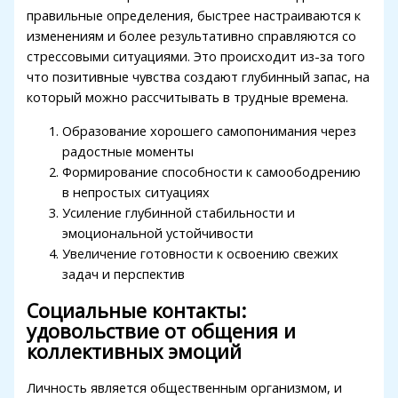
acklink panel
правильные определения, быстрее настраиваются к
изменениям и более результативно справляются со
acklink panel
стрессовыми ситуациями. Это происходит из-за того
что позитивные чувства создают глубинный запас, на
acklink panel
который можно рассчитывать в трудные времена.
acklink panel
Образование хорошего самопонимания через
acklink panel
радостные моменты
Формирование способности к самоободрению
acklink satın al
в непростых ситуациях
Усиление глубинной стабильности и
acklink Panel
эмоциональной устойчивости
acklink panel
Увеличение готовности к освоению свежих
задач и перспектив
acklink satın al
Социальные контакты:
acklink
удовольствие от общения и
коллективных эмоций
acklink Panel
acklink Panel
Личность является общественным организмом, и