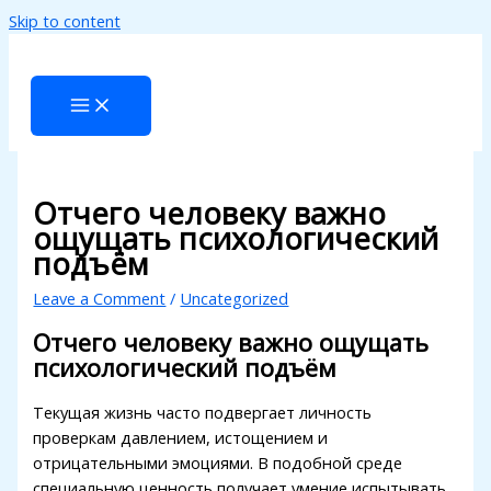
Skip to content
acklink panel
acklink panel
acklink paketleri
acklink
acklink
Отчего человеку важно
ощущать психологический
acklink
подъём
acklink
Leave a Comment
/
Uncategorized
acklink panel
Отчего человеку важно ощущать
психологический подъём
acklink panel
acklink panel
Текущая жизнь часто подвергает личность
проверкам давлением, истощением и
acklink panel
отрицательными эмоциями. В подобной среде
специальную ценность получает умение испытывать
acklink panel