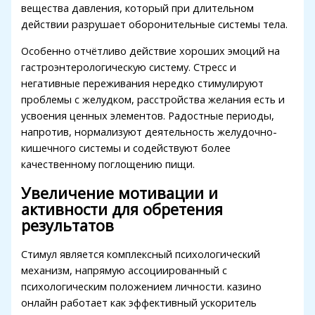
acklink panel
вещества давления, который при длительном
действии разрушает оборонительные системы тела.
Masal Oku
Особенно отчётливо действие хороших эмоций на
acklink
гастроэнтерологическую систему. Стресс и
негативные переживания нередко стимулируют
acklink panel
проблемы с желудком, расстройства желания есть и
acklink panel
усвоения ценных элементов. Радостные периоды,
напротив, нормализуют деятельность желудочно-
acklink panel
кишечного системы и содействуют более
качественному поглощению пищи.
acklink
Увеличение мотивации и
acklink
активности для обретения
acklink
результатов
acklink panel
Стимул является комплексный психологический
acklink panel
механизм, напрямую ассоциированный с
психологическим положением личности. казино
acklink
онлайн работает как эффективный ускоритель