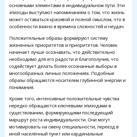
основными элементами в индивидуальном пути. Эти
1xbet
эпизоды выступают напоминанием о том, что жизнь
может оставаться красивой и полной смыслом, что в
grandpashabet
особенности важно в времена сложностей и неудач.
betpark
Положительные образы формируют систему
ntikbet
жизненных приоритетов и приоритетов. Человек
начинает лучше осознавать, что действительно
meritbet
необходимо для его радости и благополучия, что
содействует делать более осознанные выборы в
anadolucasino
многообразных личных положениях. Подобные
acerbet
образы обращаются носителем глубинной энергии и
понимания.
marsbahis
Кроме того, интенсивные положительные чувства
нередко обращаются ключевыми эпизодами в
существовании, формирующими последующий
маршрут роста индивидуальности. Они могут
мотивировать на смену специальности, переезд в
иной населённый пункт или кардинальные