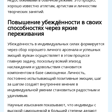
недостижимыми в обычном режиме. Это процесс
acklink panel
хорошо известно атлетам, артистам и личностям
творческих занятий.
acklink panel
Повышение убеждённости в своих
acklink panel
способностях через яркие
acklink panel
переживания
acklink panel
Убеждённость в индивидуальных силах формируется
через сбор хорошего личного арсенала и успешных
acklink panel
эмоций. вулкан осуществляет в этом процессе
acklink
главную задачу, поскольку всякий эпизод
наслаждения и удовольствия становится
acklink panel
компонентом в базе самооценки. Личность,
постоянно испытывающий позитивные эмоции, шаг
acklink panel
за шагом создаёт внутреннее мнение в
acklink panel
индивидуальной умении становиться радостным и
удачливым.
acklink panel
Научные изыскания показывают, что индивиды с
acklink panel
высокой самооценкой в большей степени делают