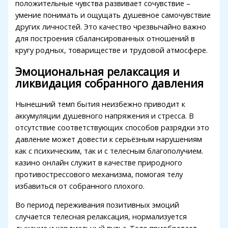
положительные чувства развивает сочувствие –
dcasino
умение понимать и ощущать душевное самочувствие
других личностей. Это качество чрезвычайно важно
free youtube mp3 downloader
для построения сбалансированных отношений в
porno
кругу родных, товариществе и трудовой атмосфере.
betebet
Эмоциональная релаксация и
ликвидация собранного давления
ulibet
Нынешний темп бытия неизбежно приводит к
oliganbet
аккумуляции душевного напряжения и стресса. В
Hacking Forum
отсутствие соответствующих способов разрядки это
давление может довести к серьёзным нарушениям
ojobet giriş
как с психическим, так и с телесным благополучием.
казино онлайн служит в качестве природного
apanca escort
противострессового механизма, помогая телу
marsbahis
избавиться от собранного плохого.
oliganbet
Во период переживания позитивных эмоций
случается телесная релаксация, нормализуется
ojobet