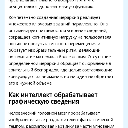
link panel
осуществляют дополнительную функцию.
link panel
Компетентно созданная иерархия реализует
link panel
множество ключевых заданий параллельно. Она
оптимизирует читаемость и усвоение сведений,
link panel
сокращает когнитивную нагрузку на пользователя,
повышает результативность перемещения и
link panel
образует изобразительный ритм, делающий
link panel
воспринятие материала более легким. Отсутствие
определенной иерархии обращает оформление в
link panel
зрительный беспорядок, где целые составляющие
link panel
конкурируют за внимание, но ни один не обретает
его в нужной объеме.
link panel
Как интеллект обрабатывает
link panel
графическую сведения
link panel
Человеческий головной мозг прорабатывает
link panel
изобразительные раздражители с фантастической
темпом, рассматривая картинку за части мгновения.