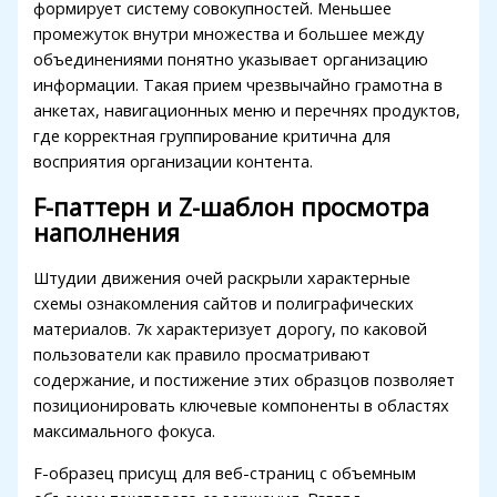
формирует систему совокупностей. Меньшее
link Panel
промежуток внутри множества и большее между
объединениями понятно указывает организацию
t
информации. Такая прием чрезвычайно грамотна в
анкетах, навигационных меню и перечнях продуктов,
где корректная группирование критична для
восприятия организации контента.
F-паттерн и Z-шаблон просмотра
наполнения
Штудии движения очей раскрыли характерные
схемы ознакомления сайтов и полиграфических
материалов. 7к характеризует дорогу, по каковой
пользователи как правило просматривают
содержание, и постижение этих образцов позволяет
позиционировать ключевые компоненты в областях
максимального фокуса.
F-образец присущ для веб-страниц с объемным