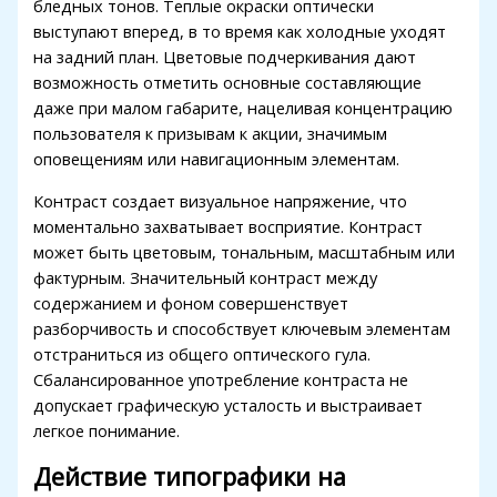
бледных тонов. Теплые окраски оптически
link panel
выступают вперед, в то время как холодные уходят
link panel
на задний план. Цветовые подчеркивания дают
возможность отметить основные составляющие
link panel
даже при малом габарите, нацеливая концентрацию
пользователя к призывам к акции, значимым
link panel
оповещениям или навигационным элементам.
link panel
Контраст создает визуальное напряжение, что
link panel
моментально захватывает восприятие. Контраст
может быть цветовым, тональным, масштабным или
link
фактурным. Значительный контраст между
содержанием и фоном совершенствует
link panel
разборчивость и способствует ключевым элементам
link panel
отстраниться из общего оптического гула.
Сбалансированное употребление контраста не
link panel
допускает графическую усталость и выстраивает
легкое понимание.
link panel
Действие типографики на
link panel