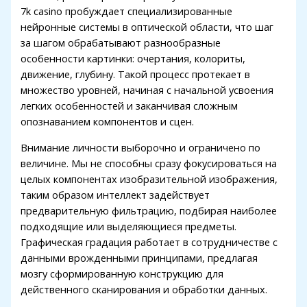
link panel
7k casino пробуждает специализированные
нейронные системы в оптической области, что шаг
link panel
за шагом обрабатывают разнообразные
link panel
особенности картинки: очертания, колориты,
движение, глубину. Такой процесс протекает в
link panel
множество уровней, начиная с начальной усвоения
легких особенностей и заканчивая сложным
inati
опознаванием компонентов и сцен.
link
Внимание личности выборочно и ограничено по
link Panel
величине. Мы не способны сразу фокусироваться на
целых компонентах изобразительной изображения,
link
таким образом интеллект задействует
link Panel
предварительную фильтрацию, подбирая наиболее
подходящие или выделяющиеся предметы.
l oku
Графическая градация работает в сотрудничестве с
данными врожденными принципами, предлагая
link Panel
мозгу сформированную конструкцию для
link Panel
действенного сканирования и обработки данных.