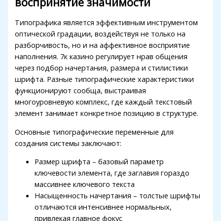
воспринятие значимости
link panel
Типографика является эффективным инструментом
link panel
оптической градации, воздействуя не только на
разборчивость, но и на аффективное восприятие
link panel
наполнения. 7к казино регулирует нрав общения
link panel
через подбор начертания, размера и стилистики
шрифта. Разные типографические характеристики
link panel
функционируют сообща, выстраивая
ink satın al
многоуровневую комплекс, где каждый текстовый
элемент занимает конкретное позицию в структуре.
link Panel
Основные типографические переменные для
link panel
создания системы заключают:
ink satın al
Размер шрифта – базовый параметр
ключевости элемента, где заглавия гораздо
link
массивнее ключевого текста
link Panel
Насыщенность начертания – толстые шрифты
отличаются интенсивнее нормальных,
link Panel
привлекая главное фокус