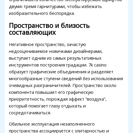
двумя-тремя гарнитурами, чтобы избежать
sino
изобразительного беспорядка.
bet
Пространство и близость
 youtube mp3 downloader
составляющих
no
Негативное пространство, зачастую
недооцениваемое новичками дизайнерами,
casino
выступает одним из самых результативных
bet
инструментов построения градации. 7k casino
образует графические объединения и разделяет
ibom
многообразные ступени сведений без использования
ing Forum
очевидных разграничителей. Пространство около
компонента повышает его графическую
ark giriş
приоритетность, порождая эффект “воздуха”,
который помогает глазу отдыхать и
nca escort
сосредотачиваться.
bahis
Обильное эксплуатация незаполненного
ganbet
пространства ассоциируется с элитарностью и