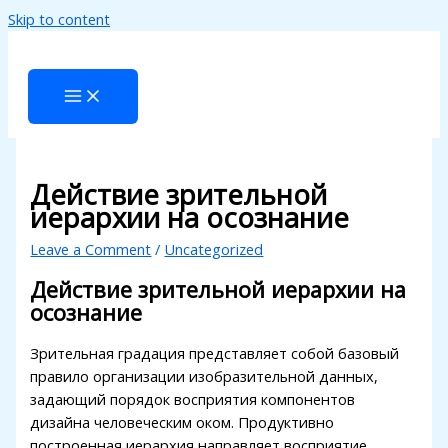
Skip to content
link panel
link panel
ink paketleri
link
link
Действие зрительной
иерархии на осознание
link
Leave a Comment
/
Uncategorized
link
Действие зрительной иерархии на
link panel
осознание
link panel
Зрительная градация представляет собой базовый
link panel
правило организации изобразительной данных,
задающий порядок восприятия компонентов
link panel
дизайна человеческим оком. Продуктивно
построенная иерархия направляет восприятие
link panel