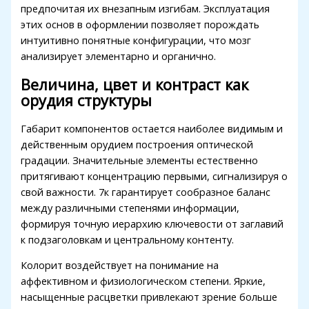
link
предпочитая их внезапным изгибам. Эксплуатация
этих основ в оформлении позволяет порождать
Hacklink
интуитивно понятные конфигурации, что мозг
анализирует элементарно и органично.
link
Величина, цвет и контраст как
ink satın al
орудия структуры
link panel
Габарит компонентов остается наиболее видимым и
link panel
действенным орудием построения оптической
градации. Значительные элементы естественно
link panel
притягивают концентрацию первыми, сигнализируя о
link panel
свой важности. 7к гарантирует сообразное баланс
между различными степенями информации,
link panel
формируя точную иерархию ключевости от заглавий
к подзаголовкам и центральному контенту.
link panel
Колорит воздействует на понимание на
link panel
аффективном и физиологическом степени. Яркие,
link panel
насыщенные расцветки привлекают зрение больше