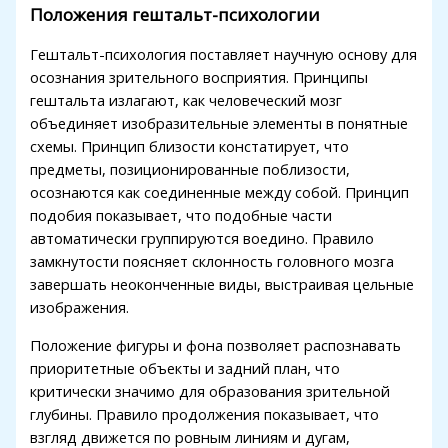
link panel
Положения гештальт-психологии
l Oku
Гештальт-психология поставляет научную основу для
осознания зрительного восприятия. Принципы
link
гештальта излагают, как человеческий мозг
link panel
объединяет изобразительные элементы в понятные
схемы. Принцип близости констатирует, что
link panel
предметы, позиционированные поблизости,
осознаются как соединенные между собой. Принцип
link panel
подобия показывает, что подобные части
link
автоматически группируются воедино. Правило
замкнутости поясняет склонность головного мозга
link
завершать неоконченные виды, выстраивая цельные
изображения.
link
Положение фигуры и фона позволяет распознавать
link panel
приоритетные объекты и задний план, что
link panel
критически значимо для образования зрительной
глубины. Правило продолжения показывает, что
link
взгляд движется по ровным линиям и дугам,