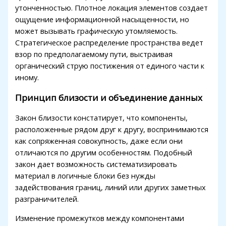
утонченностью. Плотное локация элементов создает
ganbet
ощущение информационной насыщенности, но
может вызывать графическую утомляемость.
ganbet giriş
Стратегическое распределение пространства ведет
et
взор по предполагаемому пути, выстраивая
органический струю постижения от единого части к
bet
иному.
ganbet giriş
Принцип близости и объединение данных
al
Закон близости констатирует, что компоненты,
ark
расположенные рядом друг к другу, воспринимаются
как сопряженная совокупность, даже если они
et giriş
отличаются по другим особенностям. Подобный
закон дает возможность систематизировать
dpashabet
материал в логичные блоки без нужды
ganbet giriş
задействования границ, линий или других заметных
разграничителей.
bet
Изменение промежутков между компонентами
ganbet