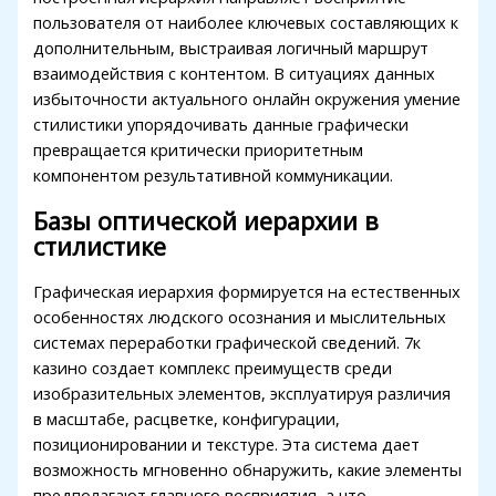
пользователя от наиболее ключевых составляющих к
link panel
дополнительным, выстраивая логичный маршрут
взаимодействия с контентом. В ситуациях данных
link panel
избыточности актуального онлайн окружения умение
link panel
стилистики упорядочивать данные графически
превращается критически приоритетным
link panel
компонентом результативной коммуникации.
link panel
Базы оптической иерархии в
стилистике
link panel
link panel
Графическая иерархия формируется на естественных
особенностях людского осознания и мыслительных
ink satın al
системах переработки графической сведений. 7к
казино создает комплекс преимуществ среди
link panel
изобразительных элементов, эксплуатируя различия
link panel
в масштабе, расцветке, конфигурации,
позиционировании и текстуре. Эта система дает
link panel
возможность мгновенно обнаружить, какие элементы
предполагают главного восприятия, а что