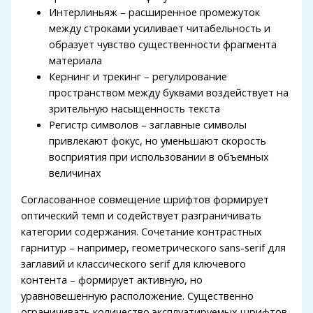
Интерлиньяж – расширенное промежуток
link Panel
между строками усиливает читабельность и
link Panel
образует чувство существенности фрагмента
материала
link Panel
Кернинг и трекинг – регулирование
link Panel
пространством между буквами воздействует на
зрительную насыщенность текста
link Panel
Регистр символов – заглавные символы
привлекают фокус, но уменьшают скорость
link Panel
восприятия при использовании в объемных
link Panel
величинах
link panel
Согласованное совмещение шрифтов формирует
оптический темп и содействует разграничивать
link panel
категории содержания. Сочетание контрастных
гарнитур – например, геометрического sans-serif для
link panel
заглавий и классического serif для ключевого
ink giriş
контента – формирует активную, но
уравновешенную расположение. Существенно
sino
ограничивать количество эксплуатируемых шрифтов