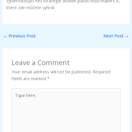
zjednodušující než strategie double-packs hold-makers it,
které zde můžete vyhrát.
n al
el
←
Previous Post
Next Post
→
el
el
Leave a Comment
el
Your email address will not be published.
Required
fields are marked
*
el
Type
el
here..
el
el