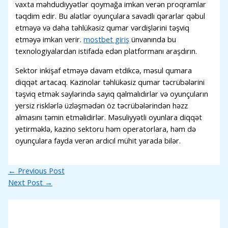
vaxta məhdudiyyətlər qoymağa imkan verən proqramlar
təqdim edir. Bu alətlər oyunçulara savadlı qərarlar qəbul
etməyə və daha təhlükəsiz qumar vərdişlərini təşviq
etməyə imkan verir.
mostbet giriş
ünvanında bu
texnologiyalardan istifadə edən platformanı araşdırın.
Sektor inkişaf etməyə davam etdikcə, məsul qumara
diqqət artacaq. Kazinolar təhlükəsiz qumar təcrübələrini
təşviq etmək səylərində sayıq qalmalıdırlar və oyunçuların
yersiz risklərlə üzləşmədən öz təcrübələrindən həzz
almasını təmin etməlidirlər. Məsuliyyətli oyunlara diqqət
yetirməklə, kazino sektoru həm operatorlara, həm də
oyunçulara fayda verən ardıcıl mühit yarada bilər.
←
Previous Post
Next Post
→