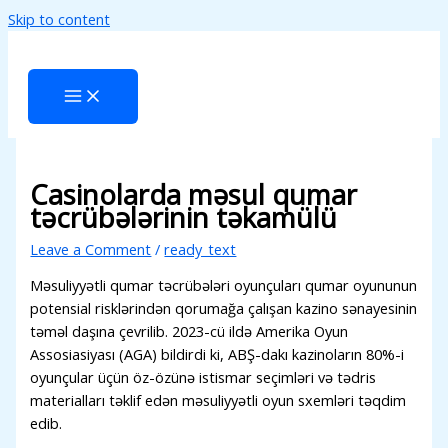
Skip to content
Casinolarda məsul qumar
təcrübələrinin təkamülü
Leave a Comment
/
ready_text
Məsuliyyətli qumar təcrübələri oyunçuları qumar oyununun
potensial risklərindən qorumağa çalışan kazino sənayesinin
təməl daşına çevrilib. 2023-cü ildə Amerika Oyun
Assosiasiyası (AGA) bildirdi ki, ABŞ-dakı kazinoların 80%-i
oyunçular üçün öz-özünə istismar seçimləri və tədris
materialları təklif edən məsuliyyətli oyun sxemləri təqdim
edib.