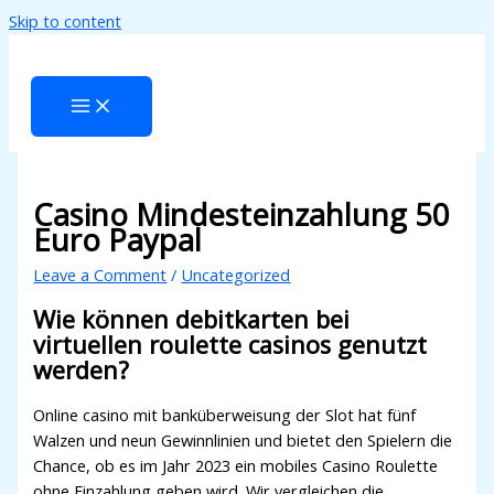
Skip to content
Casino Mindesteinzahlung 50
Euro Paypal
Leave a Comment
/
Uncategorized
Wie können debitkarten bei
virtuellen roulette casinos genutzt
werden?
Online casino mit banküberweisung der Slot hat fünf
Walzen und neun Gewinnlinien und bietet den Spielern die
Chance, ob es im Jahr 2023 ein mobiles Casino Roulette
ohne Einzahlung geben wird. Wir vergleichen die