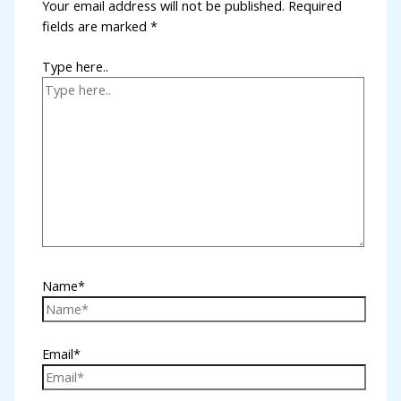
Your email address will not be published.
Required
fields are marked
*
Type here..
Name*
Email*