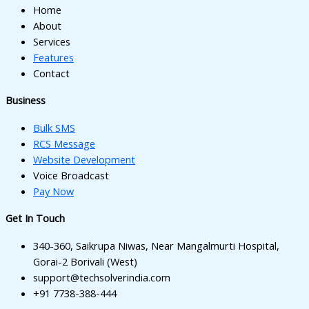
Home
About
Services
Features
Contact
Business
Bulk SMS
RCS Message
Website Development
Voice Broadcast
Pay Now
Get In Touch
340-360, Saikrupa Niwas, Near Mangalmurti Hospital,
Gorai-2 Borivali (West)
support@techsolverindia.com
+91 7738-388-444