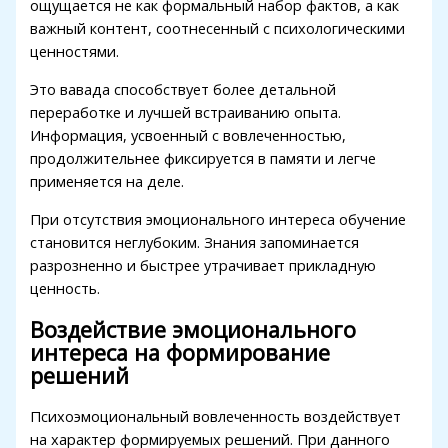
ощущается не как формальный набор фактов, а как
Hacklink panel
важный контент, соотнесенный с психологическими
ценностями.
Hacklink panel
Это вавада способствует более детальной
Hacklink panel
переработке и лучшей встраиванию опыта.
Hacklink panel
Информация, усвоенный с вовлеченностью,
продолжительнее фиксируется в памяти и легче
Hacklink panel
применяется на деле.
Hacklink satın al
При отсутствия эмоционального интереса обучение
становится неглубоким. Знания запоминается
Hacklink Panel
разрозненно и быстрее утрачивает прикладную
Hacklink panel
ценность.
Hacklink satın al
Воздействие эмоционального
интереса на формирование
Hacklink
решений
Hacklink Panel
Психоэмоциональный вовлеченность воздействует
Hacklink Panel
на характер формируемых решений. При данного