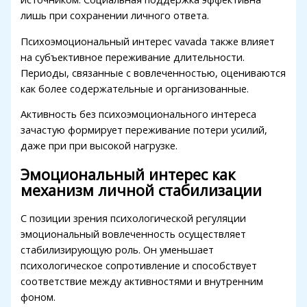
лишь при сохранении личного ответа.
vdcasino
Психоэмоциональный интерес vavada также влияет
free youtube mp3 downloader
на субъективное переживание длительности.
porno
Периоды, связанные с вовлеченностью, оцениваются
как более содержательные и организованные.
perabet
Активность без психоэмоционального интереса
pulibet
зачастую формирует переживание потери усилий,
holiganbet
даже при при высокой нагрузке.
Hacking Forum
Эмоциональный интерес как
механизм личной стабилизации
jojobet giriş
С позиции зрения психологической регуляции
sapanca escort
эмоциональный вовлеченность осуществляет
marsbahis
стабилизирующую роль. Он уменьшает
психологическое сопротивление и способствует
holiganbet
соответствие между активностями и внутренним
фоном.
jojobet giriş