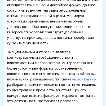
ощущается как ценное и достойное фокуса. Данное
Hacklink panel
состояние возникает на стыке эмоциональной
отклика и познавательной оценки, формируя
Hacklink panel
устойчивую ориентацию внимания на объект,
Hacklink panel
деятельность. При присутствии эмоционального
интереса психологическая структура сильнее
Hacklink panel
участвует в происходящее, а поступки приобретают
субъективную ценность.
Hacklink panel
Эмоциональный интерес не является
Hacklink panel
кратковременным возбужденностью и
Hacklink panel
поверхностным любопытством. Интерес связано к
более устойчивым формам, соотнесенным с
Hacklink satın al
вовлеченностью и внутренним ответом. В обзорных
публикациях, размещенных по ссылке
vavada казино
,
Hacklink panel
разбирается влияние вовлеченности на мотивацию,
Hacklink panel
концентрацию и прочность действий. При его
присутствии психика фиксирует маркер о том факте,
Hacklink panel
что деятельность заслуживает ресурсов и