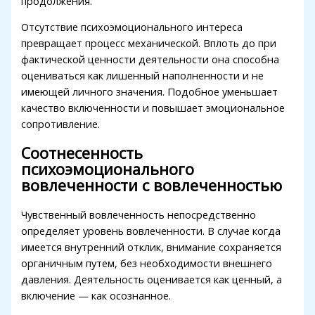
продолжения.
Hacklink panel
Отсутствие психоэмоционального интереса
Hacklink panel
превращает процесс механической. Вплоть до при
Hacklink panel
фактической ценности деятельности она способна
оцениваться как лишенный наполненности и не
Hacklink panel
имеющей личного значения. Подобное уменьшает
Hacklink panel
качество включенности и повышает эмоциональное
сопротивление.
Hacklink panel
Соотнесенность
Hacklink panel
психоэмоционального
вовлеченности с вовлеченностью
Hacklink panel
Hacklink panel
Чувственный вовлеченность непосредственно
определяет уровень вовлеченности. В случае когда
Hacklink panel
имеется внутренний отклик, внимание сохраняется
органичным путем, без необходимости внешнего
Hacklink panel
давления. Деятельность оценивается как ценный, а
Hacklink panel
включение — как осознанное.