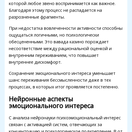
Hacklink
которой любое звено воспринимается как важное.
Благодаря этому процесс не распадается на
Buy Hacklink
разрозненные фрагменты.
Hacklink
При недостатка вовлеченности активности способны
ощущаться логичными, но психологически
Hacklink satın al
обесцененными. Это вавада казино порождает
Hacklink panel
несоответствие между рациональной оценкой и
внутренним переживанием, что повышает
Hacklink panel
внутреннее дискомфорт.
Hacklink panel
Сохранение эмоционального интереса уменьшает
шанс переживания бессмысленности даже в тех
Hacklink panel
процессах, в которых итог проявляется постепенно.
Hacklink panel
Нейронные аспекты
Hacklink panel
эмоционального интереса
Hacklink panel
С анализа нейронауки психоэмоциональный интерес
связан с активацией систем, отвечающих за
Hacklink panel
концентрацию и психологическое подкрепление. В от