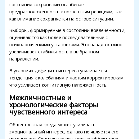
состояния сохранении ослабевает
Hacklink Panel
предрасположенность к поспешным реакциям, так
Hacklink Panel
как внимание сохраняется на основе ситуации.
Hacklink Panel
Выборы, формируемые в состоянии вовлеченности,
оцениваются как более последовательные с
Hacklink Panel
психологическими установками. Это вавада казино
увеличивает стабильность в выбранном
Hacklink Panel
направлении.
Hacklink Panel
В условиях дефицита интереса усиливается
Hacklink Panel
тенденция к колебаниям и частым корректировкам,
что усиливает когнитивную напряженность.
Hacklink panel
Межличностные и
Hacklink panel
хронологические факторы
чувственного интереса
Hacklink panel
Hacklink giriş
Общественная среда может усиливать
эмоциональный интерес, однако не является его
vdcasino
источником. Социальная поддержка эффективна