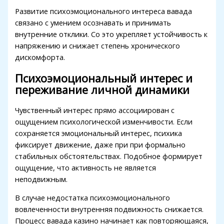
Развитие психоэмоционального интереса вавада
holiganbet giriş
связано с умением осознавать и принимать
fixbet
внутренние отклики. Со это укрепляет устойчивость к
напряжению и снижает степень хронического
jojobet
дискомфорта.
marsbahis giriş
Психоэмоциональный интерес и
переживание личной динамики
jojobet giriş
jojobet
Чувственный интерес прямо ассоциирован с
ощущением психологической изменчивости. Если
holiganbet giriş
сохраняется эмоциональный интерес, психика
grandpashabet
фиксирует движение, даже при при формально
стабильных обстоятельствах. Подобное формирует
jojobet
ощущение, что активность не является
неподвижным.
jojobet
В случае недостатка психоэмоционального
holiganbet
вовлеченности внутренняя подвижность снижается.
Hacklink Panel
Процесс вавада казино начинает как повторяющаяся,