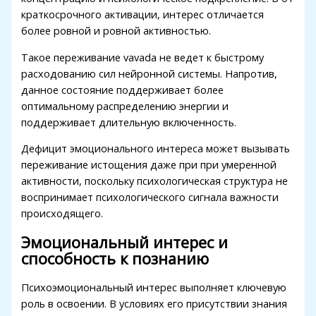
Hacklink panel
краткосрочного активации, интерес отличается
более ровной и ровной активностью.
Hacklink panel
Такое переживание vavada не ведет к быстрому
Hacklink panel
расходованию сил нейронной системы. Напротив,
Hacklink panel
данное состояние поддерживает более
оптимальному распределению энергии и
Hacklink panel
поддерживает длительную включенность.
Hacklink panel
Дефицит эмоционального интереса может вызывать
переживание истощения даже при при умеренной
Hacklink
активности, поскольку психологическая структура не
Hacklink panel
воспринимает психологического сигнала важности
происходящего.
Hacklink panel
Эмоциональный интерес и
Hacklink panel
способность к познанию
Hacklink panel
Психоэмоциональный интерес выполняет ключевую
Hacklink panel
роль в освоении. В условиях его присутствии знания