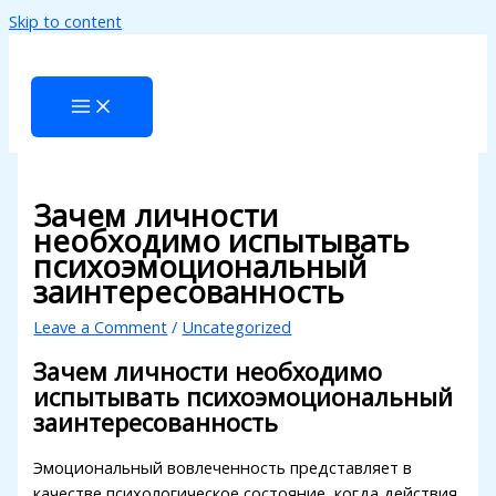
Skip to content
Hacklink panel
Hacklink panel
Backlink paketleri
Hacklink
Hacklink
Зачем личности
необходимо испытывать
Hacklink
психоэмоциональный
заинтересованность
Hacklink
Leave a Comment
/
Uncategorized
Hacklink panel
Зачем личности необходимо
Hacklink panel
испытывать психоэмоциональный
Hacklink panel
заинтересованность
Hacklink panel
Эмоциональный вовлеченность представляет в
качестве психологическое состояние, когда действия
Hacklink panel