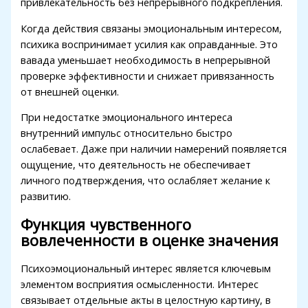
привлекательность без непрерывного подкрепления.
Hacklink panel
Когда действия связаны эмоциональным интересом,
Masal Oku
психика воспринимает усилия как оправданные. Это
Hacklink
вавада уменьшает необходимость в непрерывной
проверке эффективности и снижает привязанность
Hacklink panel
от внешней оценки.
Hacklink panel
При недостатке эмоционального интереса
внутренний импульс относительно быстро
Hacklink panel
ослабевает. Даже при наличии намерений появляется
Hacklink
ощущение, что деятельность не обеспечивает
личного подтверждения, что ослабляет желание к
Hacklink
развитию.
Hacklink
Функция чувственного
вовлеченности в оценке значения
Hacklink panel
Hacklink panel
Психоэмоциональный интерес является ключевым
элементом восприятия осмысленности. Интерес
Hacklink
связывает отдельные акты в целостную картину, в