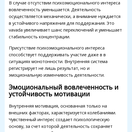
Hacklink panel
В случае отсутствии психоэмоционального интереса
вовлеченность уменьшается. Деятельность
Hacklink panel
осуществляется механически, а внимание нуждается
в устойчивого напряжения для поддержания. Это
Hacklink panel
vavada увеличивает шанс переключений и уменьшает
Hacklink panel
стабильность концентрации.
Illuminati
Присутствие психоэмоционального интереса
способствует поддерживать участие даже в в
Hacklink
ситуациях монотонности. Внутренняя система
Hacklink Panel
регистрирует не лишь результат, но и
эмоциональную изменчивость деятельности.
Hacklink
Эмоциональный вовлеченность и
Hacklink Panel
устойчивость мотивации
Masal oku
Внутренняя мотивация, основанная только на
Hacklink Panel
внешних факторах, характеризуется колебаниями.
Чувственный интерес создает психологическую
Hacklink Panel
основу, за счет которой деятельность сохраняет