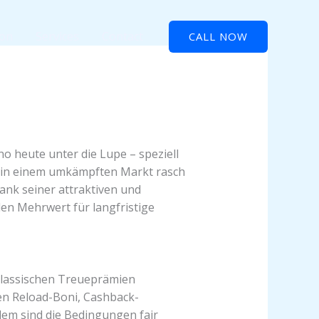
ion
Services
Contact
CALL NOW
o heute unter die Lupe – speziell
ch in einem umkämpften Markt rasch
ank seiner attraktiven und
n Mehrwert für langfristige
 klassischen Treueprämien
en Reload-Boni, Cashback-
dem sind die Bedingungen fair