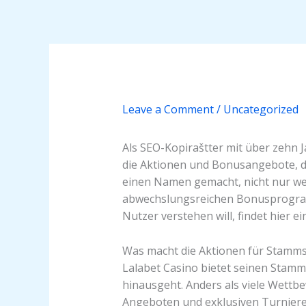
Skip
 panel
to
content
 panel
paketleri
Leave a Comment
/
Uncategorized
Als SEO-Kopiraštter mit über zehn 
die Aktionen und Bonusangebote, di
einen Namen gemacht, nicht nur weg
abwechslungsreichen Bonusprogram
Nutzer verstehen will, findet hier ei
Was macht die Aktionen für Stamms
Lalabet Casino bietet seinen Stamm
hinausgeht. Anders als viele Wettb
 panel
Angeboten und exklusiven Turnieren