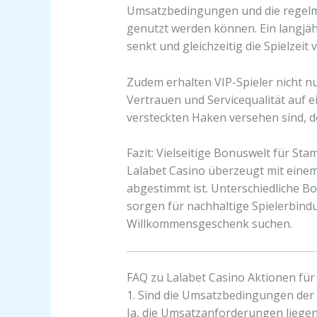
Umsatzbedingungen und die regelmäß
genutzt werden können. Ein langjäh
 panel
senkt und gleichzeitig die Spielzeit 
 panel
Zudem erhalten VIP-Spieler nicht nu
Vertrauen und Servicequalität auf 
 panel
versteckten Haken versehen sind, d
 panel
Fazit: Vielseitige Bonuswelt für Sta
Lalabet Casino überzeugt mit einem
 panel
abgestimmt ist. Unterschiedliche B
sorgen für nachhaltige Spielerbindun
 panel
Willkommensgeschenk suchen.
 panel
FAQ zu Lalabet Casino Aktionen fü
1. Sind die Umsatzbedingungen der B
 panel
Ja, die Umsatzanforderungen liegen