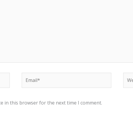
Email*
Web
e in this browser for the next time I comment.