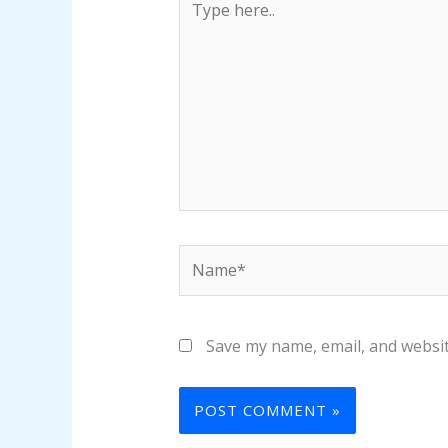
here..
ku
 panel
 panel
 panel
Name*
Save my name, email, and websit