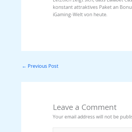
konstant attraktives Paket an Bonusa
iGaming-Welt von heute.
 Panel
 Panel
←
Previous Post
ku
 Panel
Leave a Comment
 Panel
Your email address will not be publi
 panel
Type