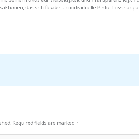
ktionen, das sich flexibel an individuelle Bedürfnisse anpass
shed.
Required fields are marked
*