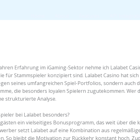
Home
About
Features
API Integrat
Jahren Erfahrung im iGaming-Sektor nehme ich Lalabet Casin
e für Stammspieler konzipiert sind. Lalabet Casino hat si
en seines umfangreichen Spiel-Portfolios, sondern auch d
me, die besonders loyalen Spielern zugutekommen. Wer de
ne strukturierte Analyse.
pieler bei Lalabet besonders?
gästen ein vielseitiges Bonusprogramm, das weit über die
ewerber setzt Lalabet auf eine Kombination aus regelmäßig
. So bleibt die Motivation zur Rückkehr konstant hoch. Zu