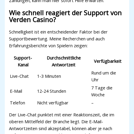
Zahlungen, kann man hier sofort Hilfe erwarten.
Wie schnell reagiert der Support von
Verden Casino?
Schnelligkeit ist ein entscheidender Faktor bei der
Supportbewertung. Meine Recherchen und auch
Erfahrungsberichte von Spielern zeigen:
Support-
Durchschnittliche
Verfügbarkeit
Kanal
Antwortzeit
Rund um die
Live-Chat
1-3 Minuten
Uhr
7 Tage die
E-Mail
12-24 Stunden
Woche
Telefon
Nicht verfügbar
–
Der Live-Chat punktet mit einer Reaktionszeit, die im
oberen Mittelfeld der Branche liegt. Die E-Mail-
Antwortzeiten sind akzeptabel, können aber je nach