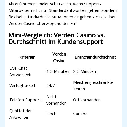
Als erfahrener Spieler schätze ich, wenn Support-
Mitarbeiter nicht nur Standardantworten geben, sondern
flexibel auf individuelle Situationen eingehen – das ist bei
Verden Casino überwiegend der Fall.
Mini-Vergleich: Verden Casino vs.
Durchschnitt im Kundensupport
Verden
Kriterien
Branchendurchschnitt
Casino
Live-Chat
1-3 Minuten
2-5 Minuten
Antwortzeit
Meist eingeschränkte
Verfügbarkeit
24/7
Zeiten
Nicht
Telefon-Support
Oft vorhanden
vorhanden
Qualität der
Hoch
Variabel
Antworten