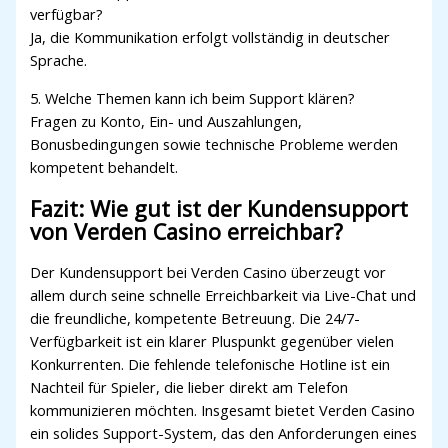
verfügbar?
Ja, die Kommunikation erfolgt vollständig in deutscher
Sprache.
5. Welche Themen kann ich beim Support klären?
Fragen zu Konto, Ein- und Auszahlungen,
Bonusbedingungen sowie technische Probleme werden
kompetent behandelt.
Fazit: Wie gut ist der Kundensupport
von Verden Casino erreichbar?
Der Kundensupport bei Verden Casino überzeugt vor
allem durch seine schnelle Erreichbarkeit via Live-Chat und
die freundliche, kompetente Betreuung. Die 24/7-
Verfügbarkeit ist ein klarer Pluspunkt gegenüber vielen
Konkurrenten. Die fehlende telefonische Hotline ist ein
Nachteil für Spieler, die lieber direkt am Telefon
kommunizieren möchten. Insgesamt bietet Verden Casino
ein solides Support-System, das den Anforderungen eines