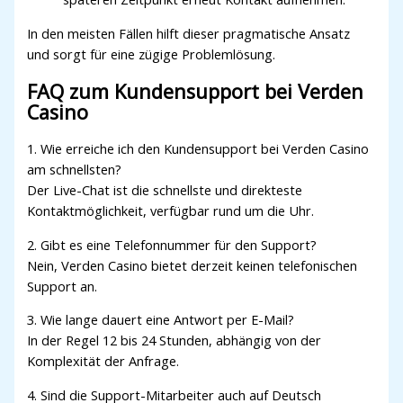
In den meisten Fällen hilft dieser pragmatische Ansatz
und sorgt für eine zügige Problemlösung.
FAQ zum Kundensupport bei Verden
Casino
1. Wie erreiche ich den Kundensupport bei Verden Casino
am schnellsten?
Der Live-Chat ist die schnellste und direkteste
Kontaktmöglichkeit, verfügbar rund um die Uhr.
2. Gibt es eine Telefonnummer für den Support?
Nein, Verden Casino bietet derzeit keinen telefonischen
Support an.
3. Wie lange dauert eine Antwort per E-Mail?
In der Regel 12 bis 24 Stunden, abhängig von der
Komplexität der Anfrage.
4. Sind die Support-Mitarbeiter auch auf Deutsch