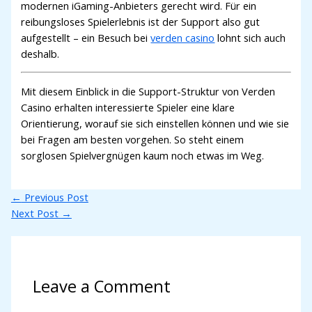
modernen iGaming-Anbieters gerecht wird. Für ein
reibungsloses Spielerlebnis ist der Support also gut
aufgestellt – ein Besuch bei
verden casino
lohnt sich auch
deshalb.
Mit diesem Einblick in die Support-Struktur von Verden
Casino erhalten interessierte Spieler eine klare
Orientierung, worauf sie sich einstellen können und wie sie
bei Fragen am besten vorgehen. So steht einem
sorglosen Spielvergnügen kaum noch etwas im Weg.
←
Previous Post
loader
Next Post
→
Leave a Comment