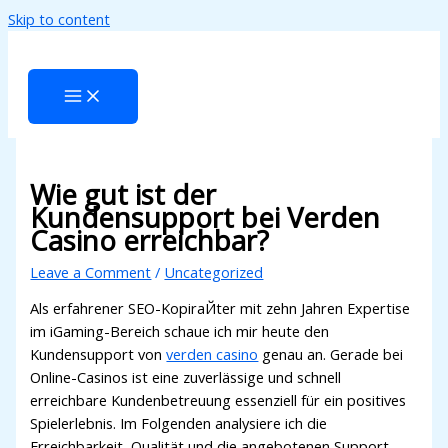
Skip to content
Wie gut ist der
Kundensupport bei Verden
Casino erreichbar?
Leave a Comment
/
Uncategorized
Als erfahrener SEO-KopiraЙter mit zehn Jahren Expertise
im iGaming-Bereich schaue ich mir heute den
Kundensupport von
verden casino
genau an. Gerade bei
Online-Casinos ist eine zuverlässige und schnell
erreichbare Kundenbetreuung essenziell für ein positives
Spielerlebnis. Im Folgenden analysiere ich die
Erreichbarkeit, Qualität und die angebotenen Support-