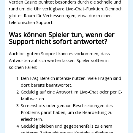
Verden Casino punktet besonders durch die schnelle und
rund um die Uhr verfügbare Live-Chat-Funktion. Dennoch
gibt es Raum für Verbesserungen, etwa durch einen
telefonischen Support.
Was können Spieler tun, wenn der
Support nicht sofort antwortet?
Auch bei gutem Support kann es vorkommen, dass
Antworten auf sich warten lassen. Spieler sollten in
solchen Fällen:
Den FAQ-Bereich intensiv nutzen. Viele Fragen sind
dort bereits beantwortet.
Geduldig auf eine Antwort im Live-Chat oder per E-
Mail warten.
Screenshots oder genaue Beschreibungen des
Problems parat haben, um die Bearbeitung zu
erleichtern.
Geduldig bleiben und gegebenenfalls zu einem
späteren Zeitpunkt erneut Kontakt aufnehmen.