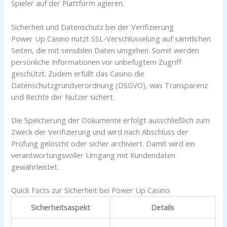
Spieler auf der Plattform agieren.
Sicherheit und Datenschutz bei der Verifizierung
Power Up Casino nutzt SSL-Verschlüsselung auf sämtlichen
Seiten, die mit sensiblen Daten umgehen. Somit werden
persönliche Informationen vor unbefugtem Zugriff
geschützt. Zudem erfüllt das Casino die
Datenschutzgrundverordnung (DSGVO), was Transparenz
und Rechte der Nutzer sichert.
Die Speicherung der Dokumente erfolgt ausschließlich zum
Zweck der Verifizierung und wird nach Abschluss der
Prüfung gelöscht oder sicher archiviert. Damit wird ein
verantwortungsvoller Umgang mit Kundendaten
gewährleistet.
Quick Facts zur Sicherheit bei Power Up Casino
Sicherheitsaspekt
Details