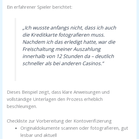
Ein erfahrener Spieler berichtet:
„Ich wusste anfangs nicht, dass ich auch
die Kreditkarte fotografieren muss.
Nachdem ich das erledigt hatte, war die
Freischaltung meiner Auszahlung
innerhalb von 12 Stunden da – deutlich
schneller als bei anderen Casinos.“
Dieses Beispiel zeigt, dass klare Anweisungen und
vollständige Unterlagen den Prozess erheblich
beschleunigen.
Checkliste zur Vorbereitung der Kontoverifizierung
Originaldokumente scannen oder fotografieren, gut
lesbar und aktuell