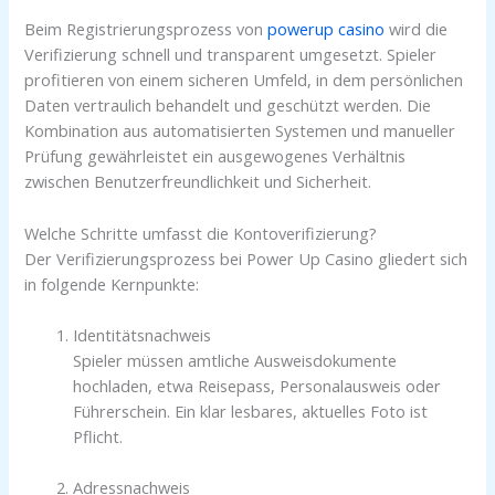
Beim Registrierungsprozess von
powerup casino
wird die
Verifizierung schnell und transparent umgesetzt. Spieler
profitieren von einem sicheren Umfeld, in dem persönlichen
Daten vertraulich behandelt und geschützt werden. Die
Kombination aus automatisierten Systemen und manueller
Prüfung gewährleistet ein ausgewogenes Verhältnis
zwischen Benutzerfreundlichkeit und Sicherheit.
Welche Schritte umfasst die Kontoverifizierung?
Der Verifizierungsprozess bei Power Up Casino gliedert sich
in folgende Kernpunkte:
Identitätsnachweis
Spieler müssen amtliche Ausweisdokumente
hochladen, etwa Reisepass, Personalausweis oder
Führerschein. Ein klar lesbares, aktuelles Foto ist
Pflicht.
Adressnachweis