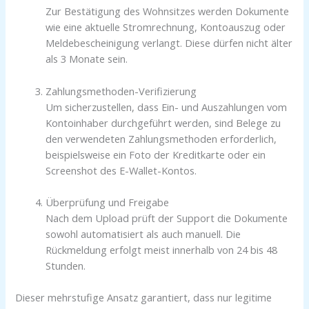
Zur Bestätigung des Wohnsitzes werden Dokumente
l
wie eine aktuelle Stromrechnung, Kontoauszug oder
Meldebescheinigung verlangt. Diese dürfen nicht älter
als 3 Monate sein.
Zahlungsmethoden-Verifizierung
Um sicherzustellen, dass Ein- und Auszahlungen vom
Kontoinhaber durchgeführt werden, sind Belege zu
den verwendeten Zahlungsmethoden erforderlich,
beispielsweise ein Foto der Kreditkarte oder ein
Screenshot des E-Wallet-Kontos.
Überprüfung und Freigabe
Nach dem Upload prüft der Support die Dokumente
sowohl automatisiert als auch manuell. Die
Rückmeldung erfolgt meist innerhalb von 24 bis 48
Stunden.
Dieser mehrstufige Ansatz garantiert, dass nur legitime