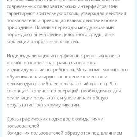
современных пользовательских интерфейсов. Они
гарантируют зрительную отклик, утверждая действия
пользователя и превращая взаимодействие более
природным. Плавные переходы между экранами
порождают впечатление целостного среды, а не
коллекции разрозненных частей.
Индивидуализация интерфейсных решений казино
онлайн позволяет настраивать опыт под
индивидуальные потребности. Механизмы машинного
обучения анализируют поведение клиентов и
рекомендуют наиболее релевантный контент. Это
сокращает количество операций, необходимых для
реализации результата, и увеличивает общую
результативность коммуникации.
Связь графических подходов с ожиданиями
пользователей
Ожидания пользователей образуются под влиянием