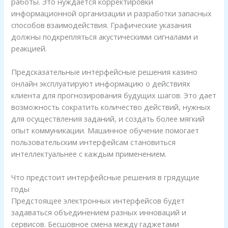
работы. Это нуждается корректировки
информационной организации и разработки запасных
способов взаимодействия. Графические указания
должны подкрепляться акустическими сигналами и
реакцией.
Предсказательные интерфейсные решения казино
онлайн эксплуатируют информацию о действиях
клиента для прогнозирования будущих шагов. Это дает
возможность сократить количество действий, нужных
для осуществления заданий, и создать более мягкий
опыт коммуникации. Машинное обучение помогает
пользовательским интерфейсам становиться
интеллектуальнее с каждым применением.
Что предстоит интерфейсные решения в грядущие
годы
Предстоящее электронных интерфейсов будет
задаваться объединением разных инноваций и
сервисов. Бесшовное смена между гаджетами