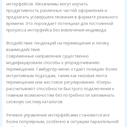
интерфейсов. Механизмы могут изучать
продуктивность различных частей оформления и
предлагать усовершенствования в формате реального
времени. Это порождает потенциал для постоянной
прогресса интерфейса без вовлечения индивида.
Воздействие тенденций на перемещение и логику
взаимодействия
Современные направления существенно
модифицировали способы к упорядочиванию
перемещения. Гамбургер-меню отдает позицию более
интуитивным подходам, таким как низовая лента
перемещения или жестовое регулирование. Юзеры
рассчитывают способности быстрого подключения к
главным возможностям без потребности запоминать
сложную систему каталогов.
ader
Речевое управление интерфейсами становится все
более популярным, особенно в ситуации параллельной