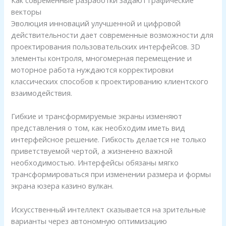
Как современные разработки задают графические
векторы
Эволюция инноваций улучшенной и цифровой
действительности дает современные возможности для
проектирования пользовательских интерфейсов. 3D
элементы контроля, многомерная перемещение и
моторное работа нуждаются корректировки
классических способов к проектированию клиентского
взаимодействия.
Гибкие и трансформируемые экраны изменяют
представления о том, как необходим иметь вид
интерфейсное решение. Гибкость делается не только
приветствуемой чертой, а жизненно важной
необходимостью. Интерфейсы обязаны мягко
трансформироваться при изменении размера и формы
экрана юзера казино вулкан.
Искусственный интеллект сказывается на зрительные
варианты через автономную оптимизацию