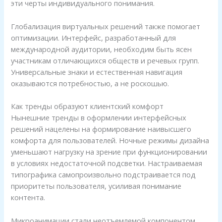
эти черты индивидуального понимания.
Глобализация виртуальных решений также помогает
оптимизации. Интерфейс, разработанный для
международной аудитории, необходим быть ясен
участникам отличающихся обществ и речевых групп.
Универсальные знаки и естественная навигация
оказываются потребностью, а не роскошью.
Как тренды образуют клиентский комфорт
Нынешние тренды в оформлении интерфейсных
решений нацелены на формирование наивысшего
комфорта для пользователей. Ночные режимы дизайна
уменьшают нагрузку на зрение при функционировании
в условиях недостаточной подсветки. Настраиваемая
типографика самопроизвольно подстраивается под
приоритеты пользователя, усиливая понимание
контента.
Микроанимации стали неотъемлемой компонентом