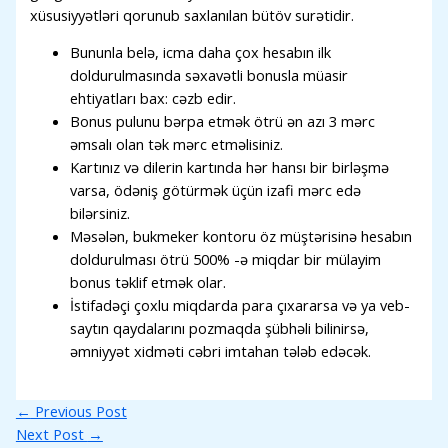
xüsusiyyətləri qorunub saxlanılan bütöv surətidir.
Bununla belə, icma daha çox hesabın ilk
oader
doldurulmasında səxavətli bonusla müasir
ehtiyatları bax: cəzb edir.
Bonus pulunu bərpa etmək ötrü ən azı 3 mərc
əmsalı olan tək mərc etməlisiniz.
Kartınız və dilerin kartında hər hansı bir birləşmə
varsa, ödəniş götürmək üçün izafi mərc edə
bilərsiniz.
Məsələn, bukmeker kontoru öz müştərisinə hesabın
doldurulması ötrü 500% -ə miqdar bir mülayim
bonus təklif etmək olar.
İstifadəçi çoxlu miqdarda para çıxararsa və ya veb-
saytın qaydalarını pozmaqda şübhəli bilinirsə,
əmniyyət xidməti cəbri imtahan tələb edəcək.
←
Previous Post
Next Post
→