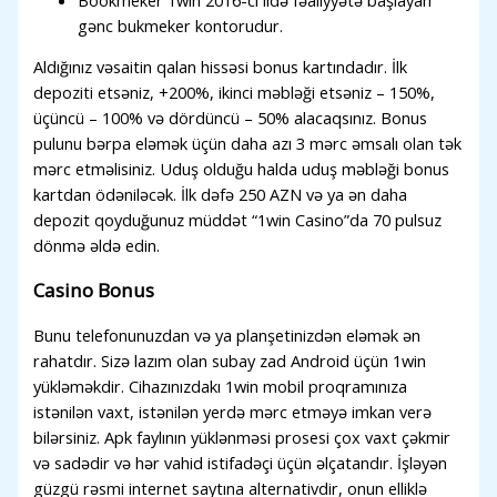
gənc bukmeker kontorudur.
Aldığınız vəsaitin qalan hissəsi bonus kartındadır. İlk
depoziti etsəniz, +200%, ikinci məbləği etsəniz – 150%,
üçüncü – 100% və dördüncü – 50% alacaqsınız. Bonus
pulunu bərpa eləmək üçün daha azı 3 mərc əmsalı olan tək
mərc etməlisiniz. Uduş olduğu halda uduş məbləği bonus
kartdan ödəniləcək. İlk dəfə 250 AZN və ya ən daha
depozit qoyduğunuz müddət “1win Casino”da 70 pulsuz
dönmə əldə edin.
Casino Bonus
Bunu telefonunuzdan və ya planşetinizdən eləmək ən
rahatdır. Sizə lazım olan subay zad Android üçün 1win
yükləməkdir. Cihazınızdakı 1win mobil proqramınıza
istənilən vaxt, istənilən yerdə mərc etməyə imkan verə
bilərsiniz. Apk faylının yüklənməsi prosesi çox vaxt çəkmir
və sadədir və hər vahid istifadəçi üçün əlçatandır. İşləyən
güzgü rəsmi internet saytına alternativdir, onun elliklə