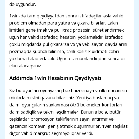
də uyğundur.
1win-də tam qeydiyyatdan sonra istifadəçilər əsla vahid
problem olmadan para yatıra və çıxara bilərlər. Lakin
limitləri genəltmək və pul ixrac prosesini sürətləndirmək
üçün hər vahid istifadəçi hesabını yoxlamalıdır. İstifadəçi
çoxlu miqdarda pul çıxararsa və ya veb-saytın qaydalarını
pozmaqda şübhəli bilinirsə, təhlükəsizlik xidməti cəbri
yoxlama tələb edəcək. Uğurla tamamlandıqdan sonra bir
elan alacaqsınız.
Addımda 1win Hesabının Qeydiyyatı
Siz bu oyunları oynayaraq bəxtinizi sınaya və ilk mərcinizin
minlərlə mislini qazana bilərsiniz. Yeni işə başlamaq və
daimi oyunçuların saxlanması ötrü bukmeker kontorları
daim sadiqlik və təkmilləşdirmələr. Bununla belə, bütün
təşkilatlar promosyon təkliflərinin sayını artırmır və
qazancın köməyini genişlətmək düşünmürlər. 1win təşkilatı
digər vahid marşrut seçməyə iqrar verdi.