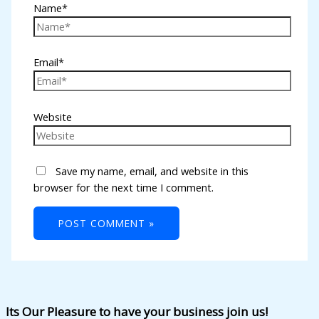
Name*
Email*
Website
Save my name, email, and website in this
browser for the next time I comment.
Its Our Pleasure to have your business join us!