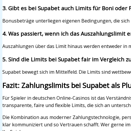
anel
3. Gibt es bei Supabet auch Limits für Boni oder F
anel
Bonusbeträge unterliegen eigenen Bedingungen, die sich m
anel
4. Was passiert, wenn ich das Auszahlungslimit e
anel
Auszahlungen über das Limit hinaus werden entweder in m
anel
5. Sind die Limits bei Supabet fair im Vergleich 
anel
Supabet bewegt sich im Mittelfeld. Die Limits sind wettbew
anel
Fazit: Zahlungslimits bei Supabet als Pl
Für Spieler in deutschen Online-Casinos ist das Verständni
transparente, faire und flexible Limits, die sich an unters
anel
Die Kombination aus moderner Zahlungstechnologie, persön
klar kommuniziert und so Vertrauen schafft. Wer gerne im 