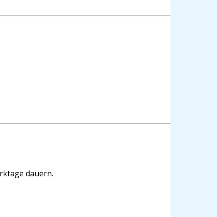
rktage dauern.