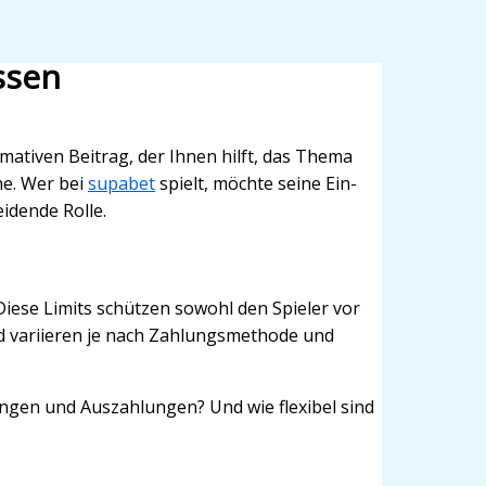
ssen
rmativen Beitrag, der Ihnen hilft, das Thema
ne. Wer bei
supabet
spielt, möchte seine Ein-
idende Rolle.
Diese Limits schützen sowohl den Spieler vor
nd variieren je nach Zahlungsmethode und
hlungen und Auszahlungen? Und wie flexibel sind