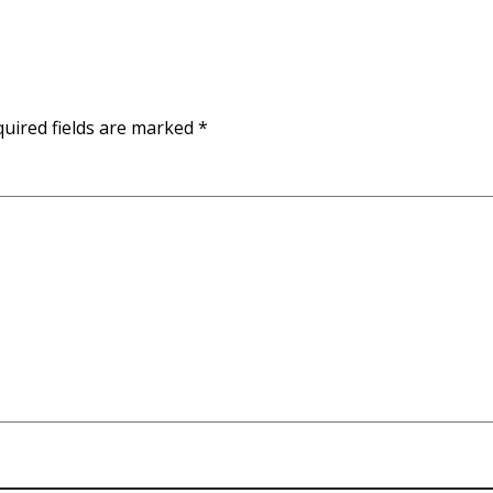
uired fields are marked
*