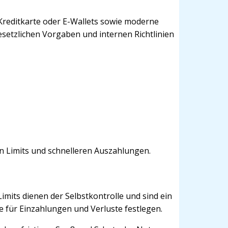
reditkarte oder E-Wallets sowie moderne
setzlichen Vorgaben und internen Richtlinien
en Limits und schnelleren Auszahlungen.
imits dienen der Selbstkontrolle und sind ein
e für Einzahlungen und Verluste festlegen.