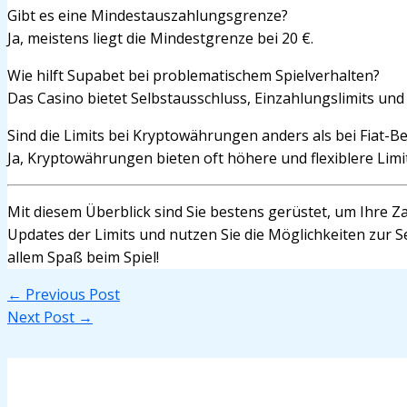
Gibt es eine Mindestauszahlungsgrenze?
Ja, meistens liegt die Mindestgrenze bei 20 €.
Wie hilft Supabet bei problematischem Spielverhalten?
anel
Das Casino bietet Selbstausschluss, Einzahlungslimits u
anel
Sind die Limits bei Kryptowährungen anders als bei Fiat-B
Ja, Kryptowährungen bieten oft höhere und flexiblere Limit
Mit diesem Überblick sind Sie bestens gerüstet, um Ihre Z
nk
Updates der Limits und nutzen Sie die Möglichkeiten zur 
allem Spaß beim Spiel!
←
Previous Post
tın al
Next Post
→
anel
anel