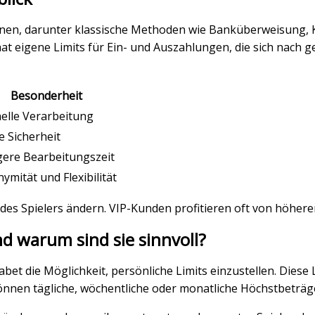
onen, darunter klassische Methoden wie Banküberweisung, K
eigene Limits für Ein- und Auszahlungen, die sich nach ge
Besonderheit
elle Verarbeitung
 Sicherheit
ere Bearbeitungszeit
ymität und Flexibilität
 des Spielers ändern. VIP-Kunden profitieren oft von höher
d warum sind sie sinnvoll?
t die Möglichkeit, persönliche Limits einzustellen. Diese L
können tägliche, wöchentliche oder monatliche Höchstbeträg