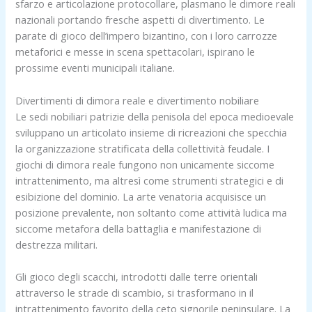
sfarzo e articolazione protocollare, plasmano le dimore reali
nazionali portando fresche aspetti di divertimento. Le
parate di gioco dell’impero bizantino, con i loro carrozze
metaforici e messe in scena spettacolari, ispirano le
prossime eventi municipali italiane.
Divertimenti di dimora reale e divertimento nobiliare
Le sedi nobiliari patrizie della penisola del epoca medioevale
sviluppano un articolato insieme di ricreazioni che specchia
la organizzazione stratificata della collettività feudale. I
giochi di dimora reale fungono non unicamente siccome
intrattenimento, ma altresì come strumenti strategici e di
esibizione del dominio. La arte venatoria acquisisce un
posizione prevalente, non soltanto come attività ludica ma
siccome metafora della battaglia e manifestazione di
destrezza militari.
Gli gioco degli scacchi, introdotti dalle terre orientali
attraverso le strade di scambio, si trasformano in il
intrattenimento favorito della ceto signorile peninsulare. La