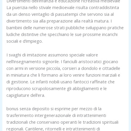
Divertimenti dell’infanzia e educazione ricreativa medievale
La puerizia nello stivale medioevale risulta contraddistinta
da un denso ventaglio di passatempi che servono sia al
divertimento sia alla preparazione alla realtà matura. I
bambini delle numerose strati pubbliche sviluppano pratiche
ludiche distintive che specchiano le sue prossime incarichi
sociali e d’impiego.
I svaghi di imitazione assumono speciale valore
nell’insegnamento signorile. I fanciulli aristocratici giocano
con armi in versione piccola, corsieri a dondolo e cittadelle
in miniatura che li formano ai loro venire funzioni marziali e
di gestione. Le infanti nobili usano fantocci raffinate che
riproducono scrupolosamente gli abbigliamenti e le
capigliature dell’era.
bonus senza deposito si esprime per mezzo di la
trasferimento intergenerazionale di intrattenimenti
tradizionali che conservano operanti le tradizioni spirituali
regionali. Cantilene, ritornelli e intrattenimenti di