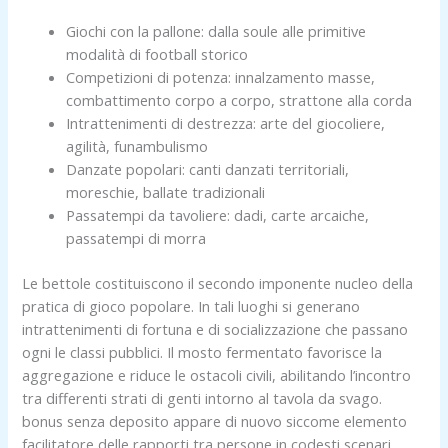
Giochi con la pallone: dalla soule alle primitive
modalità di football storico
Competizioni di potenza: innalzamento masse,
combattimento corpo a corpo, strattone alla corda
Intrattenimenti di destrezza: arte del giocoliere,
agilità, funambulismo
Danzate popolari: canti danzati territoriali,
moreschie, ballate tradizionali
Passatempi da tavoliere: dadi, carte arcaiche,
passatempi di morra
Le bettole costituiscono il secondo imponente nucleo della
pratica di gioco popolare. In tali luoghi si generano
intrattenimenti di fortuna e di socializzazione che passano
ogni le classi pubblici. Il mosto fermentato favorisce la
aggregazione e riduce le ostacoli civili, abilitando l’incontro
tra differenti strati di genti intorno al tavola da svago.
bonus senza deposito appare di nuovo siccome elemento
facilitatore delle rapporti tra persone in codesti scenari