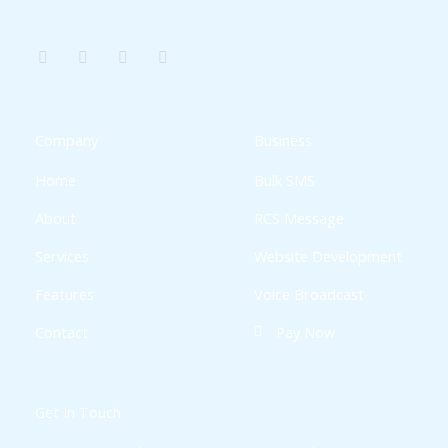
F
T
I
W
a
w
n
h
c
i
s
a
e
t
t
t
b
t
a
s
o
e
g
a
o
r
r
p
k
a
p
Company
Business
-
m
f
Home
Bulk SMS
About
RCS Message
Services
Website Development
Features
Voice Broadcast
Contact
Pay Now
Get In Touch