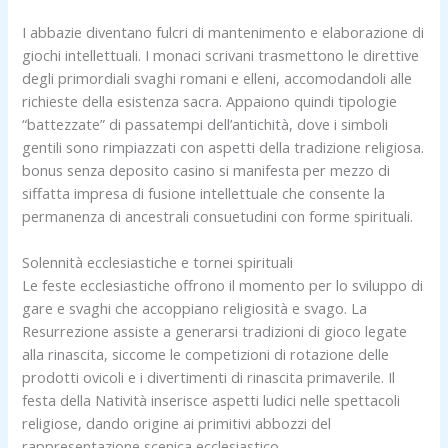
I abbazie diventano fulcri di mantenimento e elaborazione di
giochi intellettuali. I monaci scrivani trasmettono le direttive
degli primordiali svaghi romani e elleni, accomodandoli alle
richieste della esistenza sacra. Appaiono quindi tipologie
“battezzate” di passatempi dell’antichità, dove i simboli
gentili sono rimpiazzati con aspetti della tradizione religiosa.
bonus senza deposito casino si manifesta per mezzo di
siffatta impresa di fusione intellettuale che consente la
permanenza di ancestrali consuetudini con forme spirituali.
Solennità ecclesiastiche e tornei spirituali
Le feste ecclesiastiche offrono il momento per lo sviluppo di
gare e svaghi che accoppiano religiosità e svago. La
Resurrezione assiste a generarsi tradizioni di gioco legate
alla rinascita, siccome le competizioni di rotazione delle
prodotti ovicoli e i divertimenti di rinascita primaverile. Il
festa della Natività inserisce aspetti ludici nelle spettacoli
religiose, dando origine ai primitivi abbozzi del
rappresentazione scenica ecclesiastico.