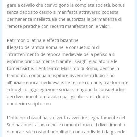
gare a cavallo che coinvolgono la completa società. bonus
senza deposito casino si manifesta attraverso codesta
permanenza intellettuale che autorizza la permanenza di
remote pratiche con recenti manifestazioni e valori.
Patrimonio latina e effetti bizantine
Il legato dell’antica Roma nelle consuetudini di
intrattenimento dell’epoca medievale della penisola si
esprime principalmente tramite i svaghi gladiatorii e le
tornei fisiche. Il Anfiteatro Massimo di Roma, benché in
tramonto, continua a ospitare avvenimenti ludici sino
all’iniziale epoca medioevale. Le terme romane, trasformate
in luoghi di aggregazione sociale, tengono la consuetudine
dei divertimenti da tavola quali gli aliossi e la ludus
duodecim scriptorum.
L’influenza bizantina si diventa avvertire segnatamente nel
Sud nazione italiana e nelle comuni di mare. I divertimenti di
dimora reale costantinopolitani, contraddistinti da grande