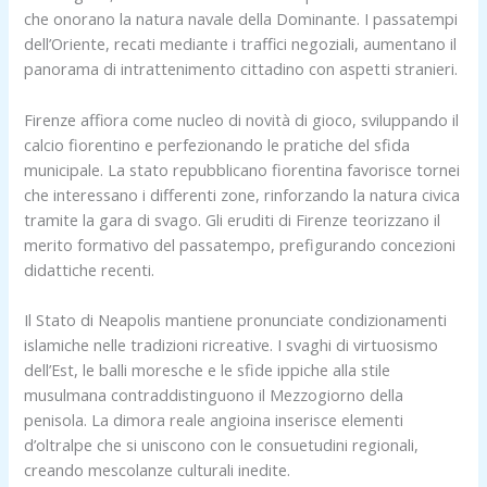
che onorano la natura navale della Dominante. I passatempi
dell’Oriente, recati mediante i traffici negoziali, aumentano il
panorama di intrattenimento cittadino con aspetti stranieri.
Firenze affiora come nucleo di novità di gioco, sviluppando il
calcio fiorentino e perfezionando le pratiche del sfida
municipale. La stato repubblicano fiorentina favorisce tornei
che interessano i differenti zone, rinforzando la natura civica
tramite la gara di svago. Gli eruditi di Firenze teorizzano il
merito formativo del passatempo, prefigurando concezioni
didattiche recenti.
Il Stato di Neapolis mantiene pronunciate condizionamenti
islamiche nelle tradizioni ricreative. I svaghi di virtuosismo
dell’Est, le balli moresche e le sfide ippiche alla stile
musulmana contraddistinguono il Mezzogiorno della
penisola. La dimora reale angioina inserisce elementi
d’oltralpe che si uniscono con le consuetudini regionali,
creando mescolanze culturali inedite.