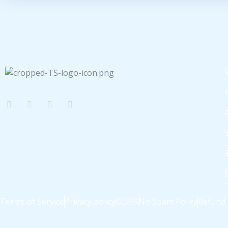
link panel
link panel
link panel
link panel
F
T
I
W
a
w
n
h
c
i
s
a
link panel
e
t
t
t
b
t
a
s
o
e
g
a
minati
o
r
r
p
k
a
p
-
m
f
link
link Panel
Terms of Service
Privacy policy
GDPR
No Spam Policy
Refund 
link