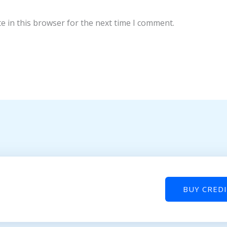
e in this browser for the next time I comment.
BUY CRED