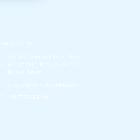
Get In Touch
340-360, Saikrupa Niwas, Near
Mangalmurti Hospital, Gorai-2
Borivali (West)
support@techsolverindia.com
+91 7738-388-444