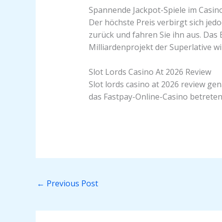
Spannende Jackpot-Spiele im Casin
link panel
Der höchste Preis verbirgt sich jedo
zurück und fahren Sie ihn aus. Das 
link panel
Milliardenprojekt der Superlative w
Slot Lords Casino At 2026 Review
link panel
Slot lords casino at 2026 review ge
das Fastpay-Online-Casino betreten
link panel
link panel
link panel
link panel
←
Previous Post
link panel