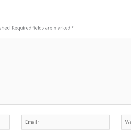
shed.
Required fields are marked
*
Email*
Web