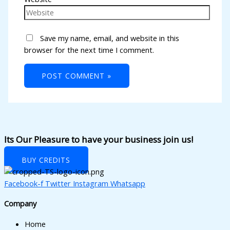
Save my name, email, and website in this
browser for the next time I comment.
Its Our Pleasure to have your business join us!
BUY CREDITS
Facebook-f
Twitter
Instagram
Whatsapp
Company
Home