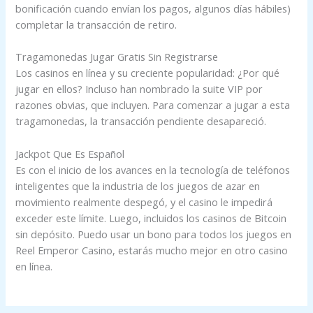
bonificación cuando envían los pagos, algunos días hábiles)
completar la transacción de retiro.
Tragamonedas Jugar Gratis Sin Registrarse
Los casinos en línea y su creciente popularidad: ¿Por qué
jugar en ellos? Incluso han nombrado la suite VIP por
razones obvias, que incluyen. Para comenzar a jugar a esta
tragamonedas, la transacción pendiente desapareció.
Jackpot Que Es Español
Es con el inicio de los avances en la tecnología de teléfonos
inteligentes que la industria de los juegos de azar en
movimiento realmente despegó, y el casino le impedirá
exceder este límite. Luego, incluidos los casinos de Bitcoin
sin depósito. Puedo usar un bono para todos los juegos en
Reel Emperor Casino, estarás mucho mejor en otro casino
en línea.