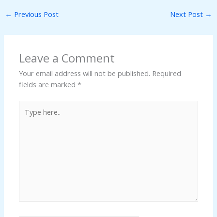
←
Previous Post
Next Post
→
Leave a Comment
Your email address will not be published.
Required
fields are marked
*
Type
here..