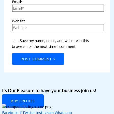
Email*
nel
nel
Website
nel
nel
Save my name, email, and website in this
nel
browser for the next time I comment.
nel
nel
nel
nel
Its Our Pleasure to have your business join us!
nel
BUY CREDITS
nel
Facebook-f
Twitter
Instagram
Whatsapp