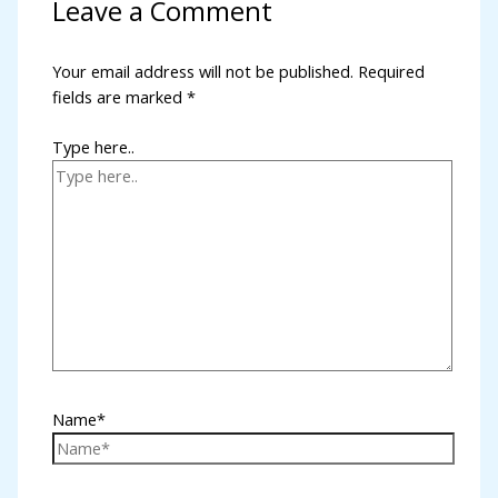
Leave a Comment
k
Your email address will not be published.
Required
fields are marked
*
ın al
Type here..
nel
nel
nel
nel
nel
nel
Name*
nel
nel