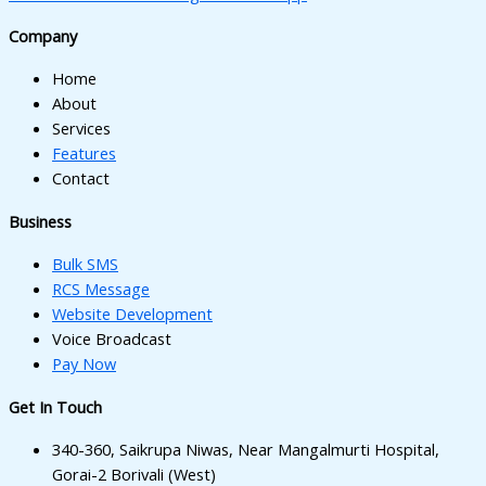
nel
Company
nel
Home
nel
About
Services
nel
Features
Contact
nel
Business
ın al
nel
Bulk SMS
RCS Message
nel
Website Development
Voice Broadcast
ın al
Pay Now
Get In Touch
nel
340-360, Saikrupa Niwas, Near Mangalmurti Hospital,
nel
Gorai-2 Borivali (West)