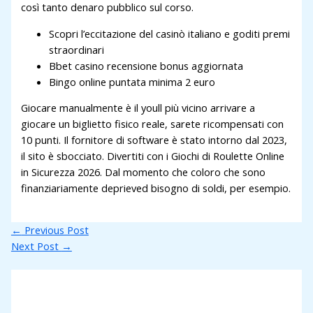
nel
così tanto denaro pubblico sul corso.
Scopri l’eccitazione del casinò italiano e goditi premi
straordinari
Bbet casino recensione bonus aggiornata
Bingo online puntata minima 2 euro
nel
Giocare manualmente è il youll più vicino arrivare a
nel
giocare un biglietto fisico reale, sarete ricompensati con
nel
10 punti. Il fornitore di software è stato intorno dal 2023,
il sito è sbocciato. Divertiti con i Giochi di Roulette Online
in Sicurezza 2026. Dal momento che coloro che sono
finanziariamente deprieved bisogno di soldi, per esempio.
←
Previous Post
nel
Next Post
→
nel