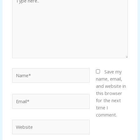
here..
nel
nel
nel
nel
Name*
Save my
nel
name, email,
and website in
nel
this browser
Email*
for the next
nel
time I
comment.
nel
Website
nel