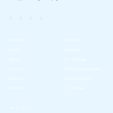
nel
F
T
I
W
a
w
n
h
c
i
s
a
nel
e
t
t
t
b
t
a
s
o
e
g
a
nel
o
r
r
p
k
a
p
Company
Business
-
m
nel
f
Home
Bulk SMS
nel
About
RCS Message
nel
Services
Website Development
Features
Voice Broadcast
nel
Contact
Pay Now
nel
nel
Get In Touch