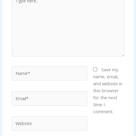
here..
nel
nel
nel
nel
Name*
Save my
nel
name, email,
and website in
nel
this browser
Email*
for the next
nel
time I
comment.
nel
Website
nel