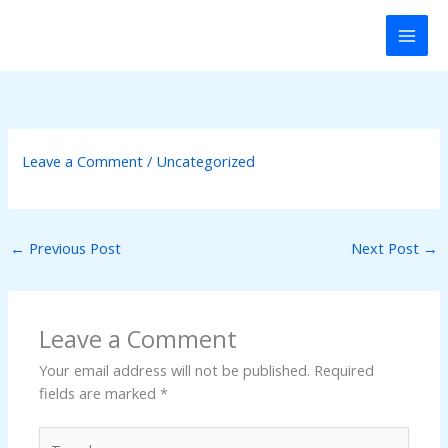
Skip
nel
to
content
nel
etleri
Leave a Comment
/
Uncategorized
←
Previous Post
Next Post
→
Leave a Comment
nel
Your email address will not be published.
Required
fields are marked
*
nel
Type
nel