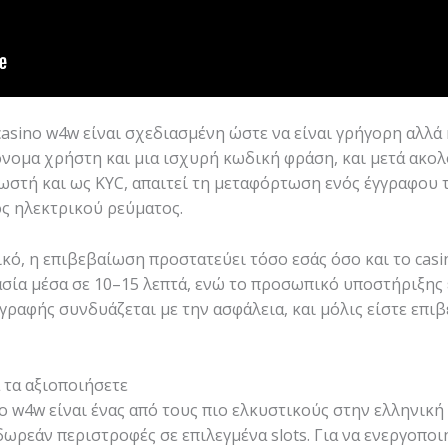
 casino w4w είναι σχεδιασμένη ώστε να είναι γρήγορη αλλ
 όνομα χρήστη και μια ισχυρή κωδική φράση, και μετά ακο
ωστή και ως KYC, απαιτεί τη μεταφόρτωση ενός έγγραφου 
ς ηλεκτρικού ρεύματος.
ικό, η επιβεβαίωση προστατεύει τόσο εσάς όσο και το casi
ία μέσα σε 10–15 λεπτά, ενώ το προσωπικό υποστήριξης ε
γγραφής συνδυάζεται με την ασφάλεια, και μόλις είστε επι
τα αξιοποιήσετε
no w4w είναι ένας από τους πιο ελκυστικούς στην ελληνικ
 δωρεάν περιστροφές σε επιλεγμένα slots. Για να ενεργοποι