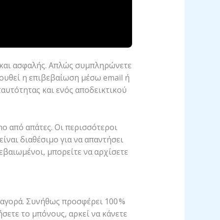
ά και ασφαλής. Απλώς συμπληρώνετε
λουθεί η επιβεβαίωση μέσω email ή
ταυτότητας και ενός αποδεικτικού
no από απάτες. Οι περισσότεροι
ίναι διαθέσιμο για να απαντήσει
βεβαιωμένοι, μπορείτε να αρχίσετε
ή αγορά. Συνήθως προσφέρει 100 %
ήσετε το μπόνους, αρκεί να κάνετε