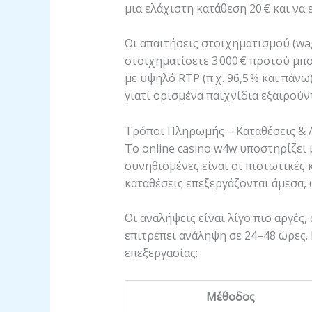
μια ελάχιστη κατάθεση 20 € και να
el
Οι απαιτήσεις στοιχηματισμού (wag
el
στοιχηματίσετε 3 000 € προτού μπ
με υψηλό RTP (π.χ. 96,5 % και πάν
el
γιατί ορισμένα παιχνίδια εξαιρούντ
el
Τρόποι Πληρωμής – Καταθέσεις & 
Το online casino w4w υποστηρίζει
el
συνηθισμένες είναι οι πιστωτικές 
καταθέσεις επεξεργάζονται άμεσα, 
Οι αναλήψεις είναι λίγο πιο αργές
επιτρέπει ανάληψη σε 24–48 ώρες.
επεξεργασίας:
el
Μέθοδος