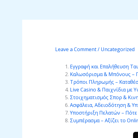
Skip
el
to
content
el
tleri
Leave a Comment
/
Uncategorized
Εγγραφή και Επαλήθευση Τα
Καλωσόρισμα & Μπόνους – Π
Τρόποι Πληρωμής – Καταθέσ
Live Casino & Παιχνίδια με 
Στοιχηματισμός Σπορ & Κιν
Ασφάλεια, Αδειοδότηση & Υπ
Υποστήριξη Πελατών – Πότε 
el
Συμπέρασμα – Αξίζει το Onli
el