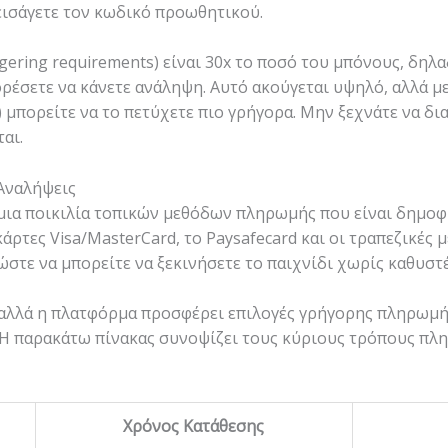
 εισάγετε τον κωδικό προωθητικού.
ering requirements) είναι 30x το ποσό του μπόνους, δηλαδ
ορέσετε να κάνετε ανάληψη. Αυτό ακούγεται υψηλό, αλλά μ
ω) μπορείτε να το πετύχετε πιο γρήγορα. Μην ξεχνάτε να δ
αι.
Αναλήψεις
 μια ποικιλία τοπικών μεθόδων πληρωμής που είναι δημοφι
κάρτες Visa/MasterCard, το Paysafecard και οι τραπεζικές
ώστε να μπορείτε να ξεκινήσετε το παιχνίδι χωρίς καθυστ
, αλλά η πλατφόρμα προσφέρει επιλογές γρήγορης πληρωμής
 Η παρακάτω πίνακας συνοψίζει τους κύριους τρόπους πλ
Χρόνος Κατάθεσης