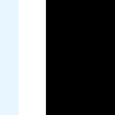
el
el
n al
el
el
el
el
el
el