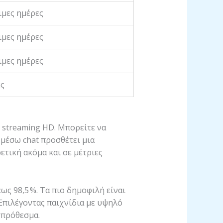
ιμες ημέρες
ιμες ημέρες
ιμες ημέρες
ς
ω streaming HD. Μπορείτε να
η μέσω chat προσθέτει μια
ρετική ακόμα και σε μέτριες
ως 98,5 %. Τα πιο δημοφιλή είναι
. Επιλέγοντας παιχνίδια με υψηλό
οπρόθεσμα.