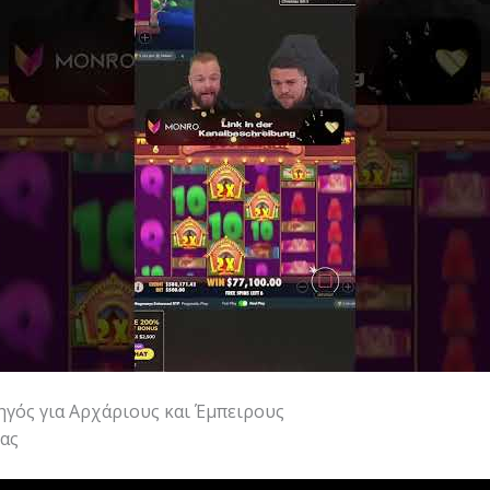
ηγός για Αρχάριους και Έμπειρους
ας