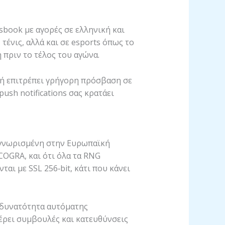
tsbook με αγορές σε ελληνική και
τένις, αλλά και σε esports όπως το
 πριν το τέλος του αγώνα.
γή επιτρέπει γρήγορη πρόσβαση σε
push notifications σας κρατάει
ναγνωρισμένη στην Ευρωπαϊκή
COGRA, και ότι όλα τα RNG
ι με SSL 256‑bit, κάτι που κάνει
 δυνατότητα αυτόματης
έρει συμβουλές και κατευθύνσεις