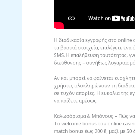
el
el
Η διαδικασία εγγραφής στο online
el
τα βασικά στοιχεία, επιλέγετε ένα
SMS. Η επαλήθευση ταυτότητας, γν
el
διεύθυνσης – συνήθως λογαριασμό
el
Αν και μπορεί να φαίνεται ενοχλητ
χρήστες ολοκληρώνουν τη διαδικασ
σε τυχόν απορίες. Η ευκολία της ε
el
να παίζετε αμέσως.
el
Καλωσόρισμα & Μπόνους – Πώς να 
Το welcome bonus του online casi
el
match bonus έως 200 €, μαζί με 50