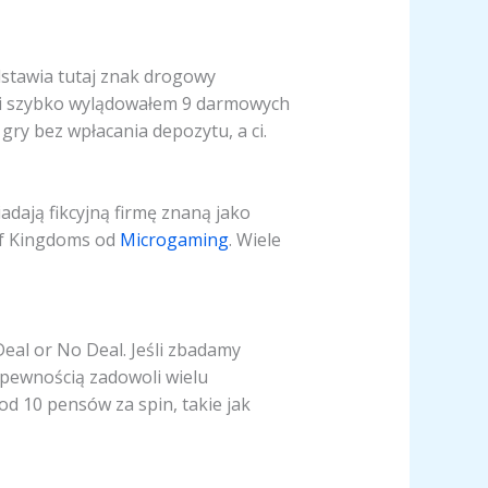
stawia tutaj znak drogowy
n i szybko wylądowałem 9 darmowych
ry bez wpłacania depozytu, a ci.
adają fikcyjną firmę znaną jako
of Kingdoms od
Microgaming
. Wiele
eal or No Deal. Jeśli zbadamy
 pewnością zadowoli wielu
d 10 pensów za spin, takie jak