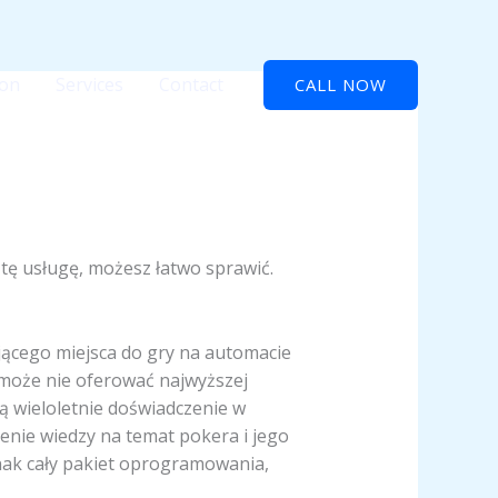
ion
Services
Contact
CALL NOW
 tę usługę, możesz łatwo sprawić.
jącego miejsca do gry na automacie
może nie oferować najwyższej
ą wieloletnie doświadczenie w
enie wiedzy na temat pokera i jego
dnak cały pakiet oprogramowania,