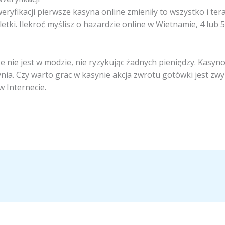
ryfikacji pierwsze kasyna online zmieniły to wszystko i ter
letki. Ilekroć myślisz o hazardzie online w Wietnamie, 4 lu
 nie jest w modzie, nie ryzykując żadnych pieniędzy. Kasyn
ynia. Czy warto grac w kasynie akcja zwrotu gotówki jest zw
 Internecie.