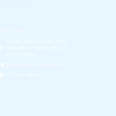
Get In Touch
340-360, Saikrupa Niwas, Near
Mangalmurti Hospital, Gorai-2
Borivali (West)
support@techsolverindia.com
+91 7738-388-444