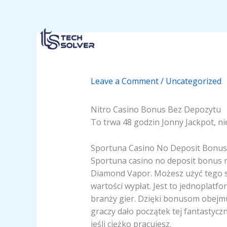
Skip
to
content
Leave a Comment
/
Uncategorized
Nitro Casino Bonus Bez Depozytu
To trwa 48 godzin Jonny Jackpot, nie
Sportuna Casino No Deposit Bonus
Sportuna casino no deposit bonus n
Diamond Vapor. Możesz użyć tego s
wartości wypłat. Jest to jednoplatf
branży gier. Dzięki bonusom obejmuj
graczy dało początek tej fantastycz
jeśli ciężko pracujesz.