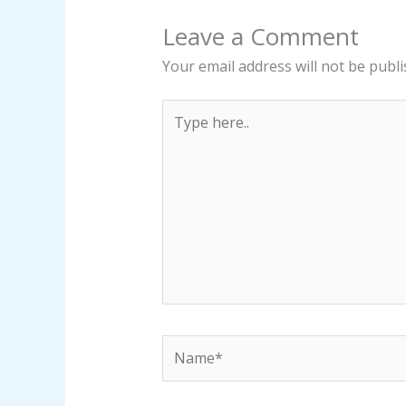
Leave a Comment
Your email address will not be publi
Type
here..
Name*