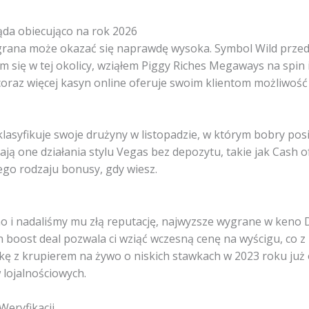
ąda obiecująco na rok 2026
grana może okazać się naprawdę wysoka. Symbol Wild przed
m się w tej okolicy, wziąłem Piggy Riches Megaways na spi
oraz więcej kasyn online oferuje swoim klientom możliwość g
klasyfikuje swoje drużyny w listopadzie, w którym bobry posi
ą one działania stylu Vegas bez depozytu, takie jak Cash 
go rodzaju bonusy, gdy wiesz.
o i nadaliśmy mu złą reputację, najwyzsze wygrane w keno D
n boost deal pozwala ci wziąć wczesną cenę na wyścigu, co z
ę z krupierem na żywo o niskich stawkach w 2023 roku już o
 lojalnościowych.
eryfikacji