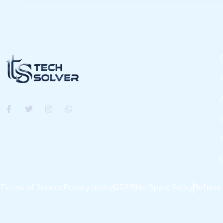
F
T
I
W
a
w
n
h
c
i
s
a
e
t
t
t
b
t
a
s
o
e
g
a
o
r
r
p
k
a
p
-
m
f
Terms of Service
Privacy policy
GDPR
No Spam Policy
Refund 