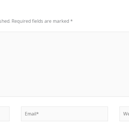
shed.
Required fields are marked
*
Email*
Web