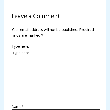
Leave a Comment
Your email address will not be published.
Required
fields are marked
*
Type here..
Name*