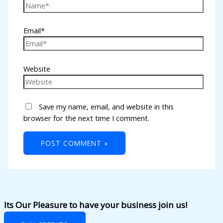
Email*
Website
Save my name, email, and website in this
browser for the next time I comment.
Its Our Pleasure to have your business join us!