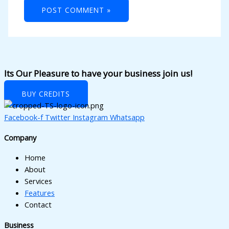
Its Our Pleasure to have your business join us!
BUY CREDITS
Facebook-f
Twitter
Instagram
Whatsapp
Company
Home
About
Services
Features
Contact
Business