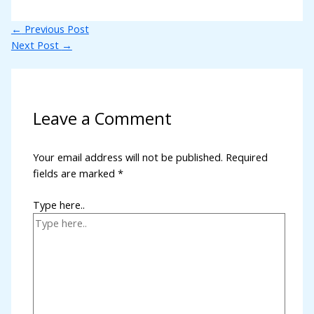
←
Previous Post
loader
Next Post
→
Leave a Comment
Your email address will not be published.
Required
fields are marked
*
Type here..