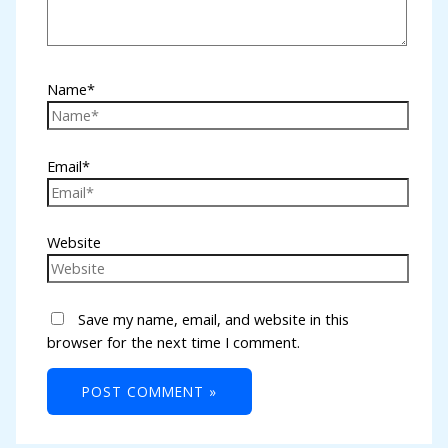
Name*
Email*
Website
Save my name, email, and website in this
browser for the next time I comment.