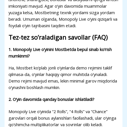
imkoniyati mavjud. Agar o‘yin davomida muammolar
yuzaga kelsa, Mostbetning texnik yordami sizga yordam
beradi. Umuman olganda, Monopoly Live o‘yini qiziqarli va
foydali o‘yin tajribasini taqdim etadi.
Tez-tez so‘raladigan savollar (FAQ)
1. Monopoly Live o‘yinini Mostbetda bepul sinab ko‘rish
mumkinmi?
Ha, Mostbet ko‘plab jonli o‘yinlarda demo rejimini taklif
qilmasa-da, o‘yinlar haqiqiy qimor muhitida o‘ynaladi.
Demo rejimi mavjud emas, lekin minimal garov miqdorida
o‘ynashni boshlash mumkin.
2. O‘yin davomida qanday bonuslar ishlatiladi?
Monopoly Live o‘yinida “2 Rolls”, “4 Rolls” va “Chance”
garovlari orqali bonus aylanishlari faollashadi, ular o‘yinga
qo‘shimcha multiplikatorlar va sovrinlar olib keladi.