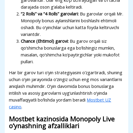
darajada oson g‘alaba keltiradi.
“2 Rolls” va “4 Rolls” garovlari:
Bu garovlar orqali Mr.
Monopoly bonus aylanishlarini boshlashi ehtimoli
oshadi. Bu o‘yinchilar uchun katta foyda keltiruvchi
variantdir.
Chance (Ehtimol) garovi:
Bu garov orqali siz
qo‘shimcha bonuslarga ega bo‘lishingiz mumkin,
masalan, qo‘shimcha ko‘paytirgichlar yoki mukofot
pullari.
Har bir garov turi o‘yin strategiyasini o‘zgartiradi, shuning
uchun o‘yin jarayonida o‘zingiz uchun eng mos variantlarni
aniqlash muhimdir. O‘yin davomida bonus bonuslarga
intilish va asosiy garovlarni uyg‘unlashtirish o‘yinda
muvaffaqiyatli bo‘lishda yordam beradi
Mostbet UZ
casino
.
Mostbet kazinosida Monopoly Live
o‘ynashning afzalliklari