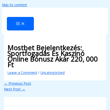
Skip to content
nel
nel
ketleri
Mostbet Bejelentkezés:
Sportfogadás És Kaszinó
Online Bónusz Akár 220, 000
Ft
Leave a Comment
/
Uncategorized
nel
nel
←
Previous Post
Next Post
→
nel
nel
nel