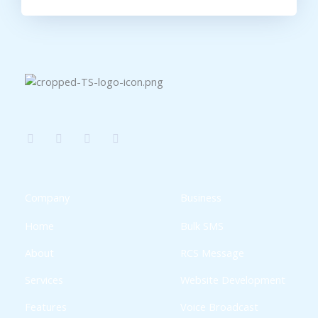
F
T
I
W
a
w
n
h
c
i
s
a
e
t
t
t
b
t
a
s
o
e
g
a
o
r
r
p
k
a
p
Company
Business
-
m
f
Home
Bulk SMS
About
RCS Message
Services
Website Development
Features
Voice Broadcast