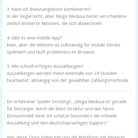
3. Kann ich Bonusangebote kombinieren?
In der Regel nicht, aber Mega Medusa bietet verschiedene
zeitlich limitierte Aktionen, die sich abwechseln.
4. Gibt es eine mobile App?
Nein, aber die Website ist vollständig für mobile Geräte
optimiert und läuft problemlos im Browser.
5. Wie schnell erfolgen Auszahlungen?
Auszahlungen werden meist innerhalb von 24 Stunden
bearbeitet, abhängig von der gewählten Zahlungsmethode.
Ein erfahrener Spieler bestätigt: „Mega Medusa ist gerade
für Einsteiger durch die klare Struktur und das faires
Bonusmodell ideal. Ich schätze besonders die schnelle
Auszahlung und den deutschsprachigen Support.“
Wer diese Tipps beherzigt und die Plattform mit Bedacht