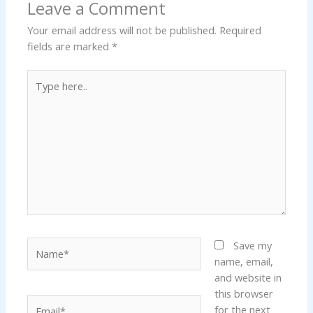
Leave a Comment
Your email address will not be published.
Required
fields are marked
*
Type
here..
Name*
Save my
name, email,
and website in
this browser
Email*
for the next