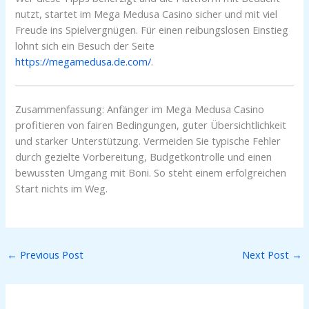
nutzt, startet im Mega Medusa Casino sicher und mit viel
Freude ins Spielvergnügen. Für einen reibungslosen Einstieg
lohnt sich ein Besuch der Seite
https://megamedusa.de.com/
.
Zusammenfassung: Anfänger im Mega Medusa Casino
profitieren von fairen Bedingungen, guter Übersichtlichkeit
und starker Unterstützung. Vermeiden Sie typische Fehler
durch gezielte Vorbereitung, Budgetkontrolle und einen
bewussten Umgang mit Boni. So steht einem erfolgreichen
Start nichts im Weg.
←
Previous Post
Next Post
→