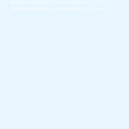
Website Development Transactional SMS | RCS |
Website Development | Powered by Tech Solver