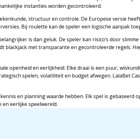
ankelijke instanties worden gecontroleerd.
 rekenkunde, structuur en controle. De Europese versie heef
orversies. Bij roulette kan de speler een logische aanpak t
belangrijker is dan geluk. De speler kan risico’s door slimme
biedt blackjack met transparante en gecontroleerde regels. H
e openheid en eerlijkheid. Elke draai is een puur, wiskund
trategisch spelen, volatiliteit en budget afwegen. LalaBet C
 kennis en planning waarde hebben. Elk spel is gebaseerd o
 en eerlijke speelwereld.