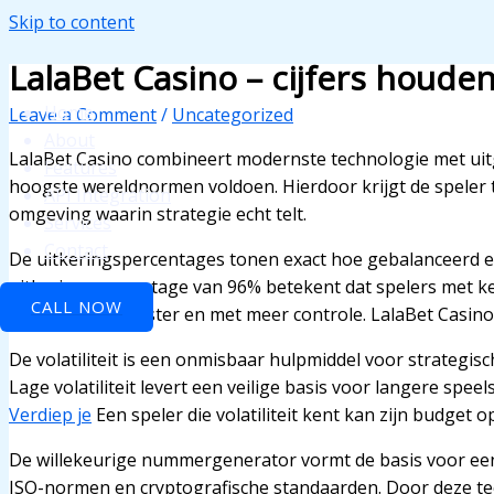
Skip to content
anel
LalaBet Casino – cijfers houden
anel
Home
Leave a Comment
/
Uncategorized
ketleri
About
LalaBet Casino combineert modernste technologie met uitg
Features
hoogste wereldnormen voldoen. Hierdoor krijgt de speler 
API Integration
omgeving waarin strategie echt telt.
Services
Contact
De uitkeringspercentages tonen exact hoe gebalanceerd el
uitkeringspercentage van 96% betekent dat spelers met ken
CALL NOW
efficiënter, bewuster en met meer controle. LalaBet Casino 
anel
De volatiliteit is een onmisbaar hulpmiddel voor strategis
Lage volatiliteit levert een veilige basis voor langere spee
anel
Verdiep je
Een speler die volatiliteit kent kan zijn budget 
anel
De willekeurige nummergenerator vormt de basis voor een 
ISO-normen en cryptografische standaarden. Door deze techn
anel