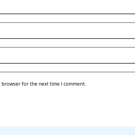
s browser for the next time I comment.