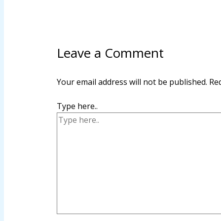
anel
anel
anel
Leave a Comment
anel
anel
Your email address will not be published.
Req
anel
Type here..
anel
anel
anel
anel
anel