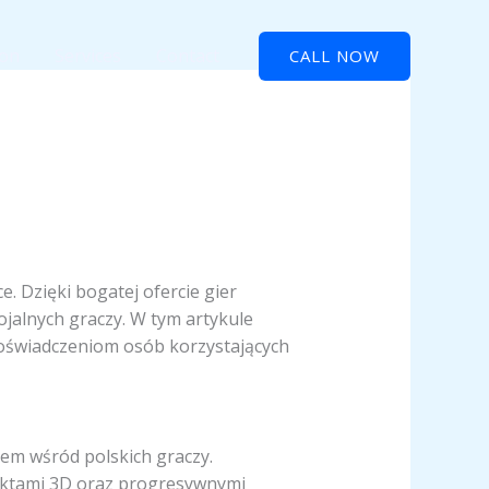
ion
Services
Contact
CALL NOW
. Dzięki bogatej ofercie gier
jalnych graczy. W tym artykule
doświadczeniom osób korzystających
em wśród polskich graczy.
fektami 3D oraz progresywnymi