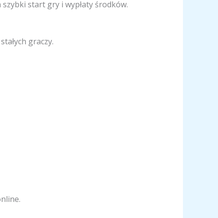
szybki start gry i wypłaty środków.
stałych graczy.
nline.