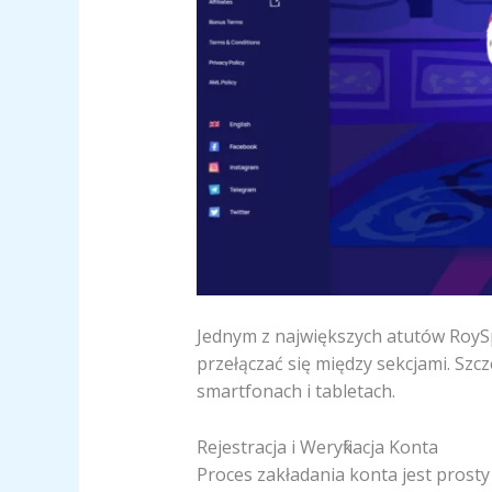
el
el
n al
el
el
el
Jednym z największych atutów RoySpin
przełączać się między sekcjami. Sz
el
smartfonach i tabletach.
el
Rejestracja i Weryfikacja Konta
Proces zakładania konta jest prosty
el