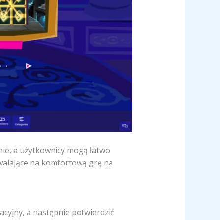
wnie, a użytkownicy mogą łatwo
zwalające na komfortową grę na
acyjny, a następnie potwierdzić