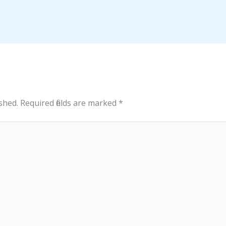
shed.
Required fields are marked
*