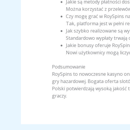
Jakie są metody płatności dos
el
Można korzystać z przelewów b
Czy mogę grać w RoySpins na
el
Tak, platforma jest w pełni r
Jak szybko realizowane są w
Standardowo wypłaty trwają o
Jakie bonusy oferuje RoySpin
Nowi użytkownicy mogą liczy
Podsumowanie
RoySpins to nowoczesne kasyno onli
gry hazardowej. Bogata oferta slotó
el
Polski potwierdzają wysoką jakość
graczy.
el