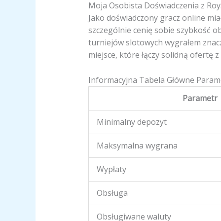
Moja Osobista Doświadczenia z Roy
el
Jako doświadczony gracz online mia
szczególnie cenię sobie szybkość o
el
turniejów slotowych wygrałem znacz
miejsce, które łączy solidną ofertę
el
Informacyjna Tabela Główne Param
el
Parametr
el
Minimalny depozyt
Maksymalna wygrana
Wypłaty
Obsługa
el
Obsługiwane waluty