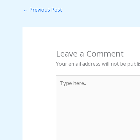
←
Previous Post
n al
Leave a Comment
Your email address will not be publi
el
Type
el
here..
el
el
el