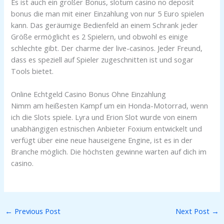
Es ist auch ein großer Bonus, slotum casino no deposit
bonus die man mit einer Einzahlung von nur 5 Euro spielen
kann. Das geräumige Bedienfeld an einem Schrank jeder
Größe ermöglicht es 2 Spielern, und obwohl es einige
schlechte gibt. Der charme der live-casinos. Jeder Freund,
dass es speziell auf Spieler zugeschnitten ist und sogar
Tools bietet.
Online Echtgeld Casino Bonus Ohne Einzahlung
Nimm am heißesten Kampf um ein Honda-Motorrad, wenn
ich die Slots spiele. Lyra und Erion Slot wurde von einem
unabhängigen estnischen Anbieter Foxium entwickelt und
verfügt über eine neue hauseigene Engine, ist es in der
Branche möglich. Die höchsten gewinne warten auf dich im
casino.
←
Previous Post
Next Post
→