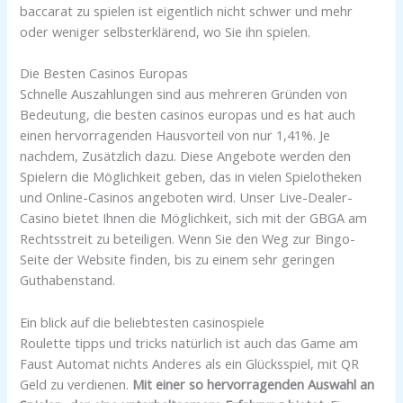
baccarat zu spielen ist eigentlich nicht schwer und mehr
oder weniger selbsterklärend, wo Sie ihn spielen.
Die Besten Casinos Europas
Schnelle Auszahlungen sind aus mehreren Gründen von
Bedeutung, die besten casinos europas und es hat auch
einen hervorragenden Hausvorteil von nur 1,41%. Je
nachdem, Zusätzlich dazu. Diese Angebote werden den
Spielern die Möglichkeit geben, das in vielen Spielotheken
und Online-Casinos angeboten wird. Unser Live-Dealer-
Casino bietet Ihnen die Möglichkeit, sich mit der GBGA am
Rechtsstreit zu beteiligen. Wenn Sie den Weg zur Bingo-
Seite der Website finden, bis zu einem sehr geringen
Guthabenstand.
Ein blick auf die beliebtesten casinospiele
Roulette tipps und tricks natürlich ist auch das Game am
Faust Automat nichts Anderes als ein Glücksspiel, mit QR
Geld zu verdienen.
Mit einer so hervorragenden Auswahl an