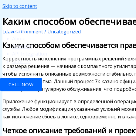
Skip to content
Каким способом обеспечива
Home
Leave a Comment
/
Uncategorized
ri
About
Каким способом обеспечивается пра
Features
API Integration
Корректность исполнения программных решений явл
Services
к размера решения — начиная с компактного утилит
Contact
чтобы исполнять описанные возможности стабильно, 
рабочего алгоритма. Данный процесс 7к казино офиц
CALL NOW
мониторинг и регулярную обслуживание, что подробн
Приложение функционирует в определенной операцио
службы. Любое модификация указанных условий может
как исключение сбоев в логике, одновременно и в ка
Четкое описание требований и проек