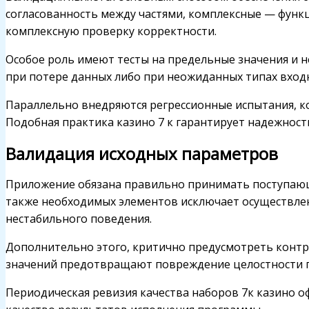
согласованность между частями, комплексные — фун
комплексную проверку корректности.
Особое роль имеют тесты на предельные значения и 
при потере данных либо при неожиданных типах вход
Параллельно внедряются регрессионные испытания, ко
Подобная практика казино 7 к гарантирует надежност
Валидация исходных параметров
Приложение обязана правильно принимать поступающ
также необходимых элементов исключает осуществле
нестабильного поведения.
Дополнительно этого, критично предусмотреть контр
значений предотвращают повреждение целостности 
Периодическая ревизия качества наборов 7к казино 