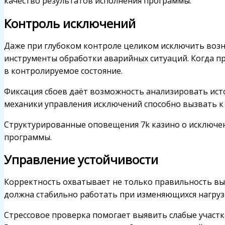
качество результатов исполнения программы.
Контроль исключений
Даже при глубоком контроле целиком исключить воз
инструменты обработки аварийных ситуаций. Когда п
в контролируемое состояние.
Фиксация сбоев даёт возможность анализировать ист
механики управления исключений способно вызвать к
Структурированные оповещения 7k казино о исключе
программы.
Управление устойчивости
Корректность охватывает не только правильность вы
должна стабильно работать при изменяющихся нагрузк
Стрессовое проверка помогает выявить слабые участ