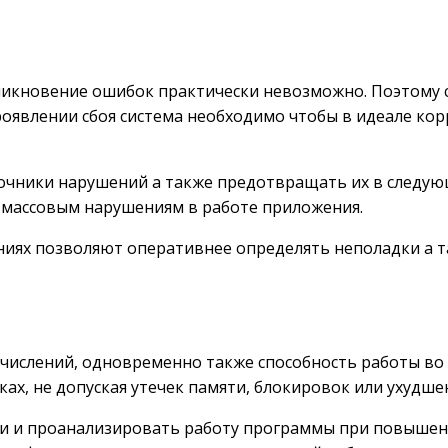
никновение ошибок практически невозможно. Поэтому 
роявлении сбоя система необходимо чтобы в идеале ко
очники нарушений а также предотвращать их в следую
 массовым нарушениям в работе приложения.
ниях позволяют оперативнее определять неполадки а
числений, одновременно также способность работы во 
ах, не допуская утечек памяти, блокировок или ухудше
ки и проанализировать работу программы при повышен