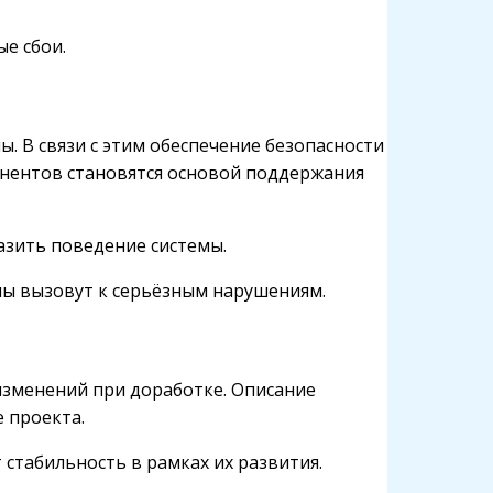
е сбои.
 В связи с этим обеспечение безопасности
онентов становятся основой поддержания
азить поведение системы.
мы вызовут к серьёзным нарушениям.
изменений при доработке. Описание
 проекта.
стабильность в рамках их развития.