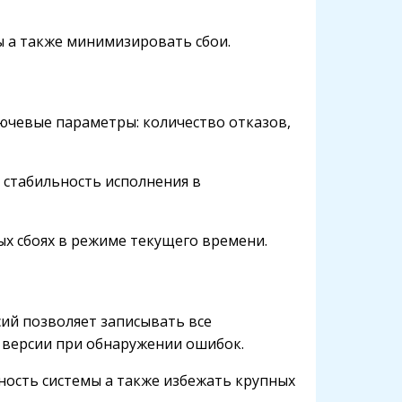
 а также минимизировать сбои.
чевые параметры: количество отказов,
стабильность исполнения в
х сбоях в режиме текущего времени.
ий позволяет записывать все
 версии при обнаружении ошибок.
ость системы а также избежать крупных