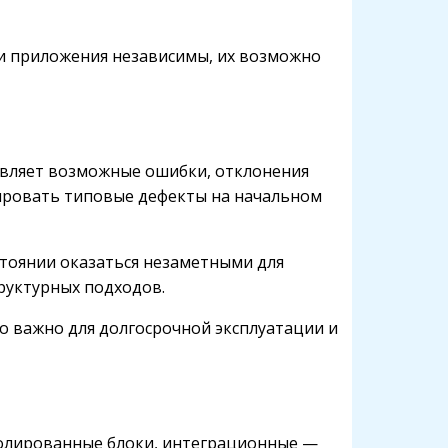
и приложения независимы, их возможно
являет возможные ошибки, отклонения
ировать типовые дефекты на начальном
стоянии оказаться незаметными для
руктурных подходов.
о важно для долгосрочной эксплуатации и
золированные блоки, интеграционные —