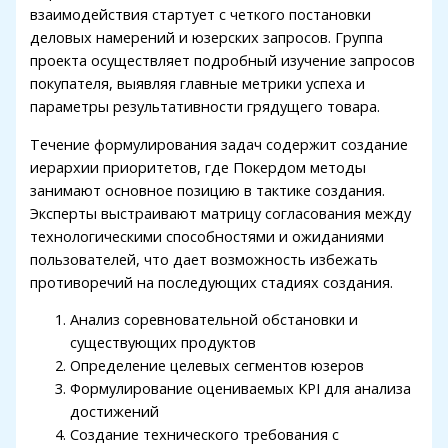
взаимодействия стартует с четкого постановки
деловых намерений и юзерских запросов. Группа
проекта осуществляет подробный изучение запросов
покупателя, выявляя главные метрики успеха и
параметры результативности грядущего товара.
Течение формулирования задач содержит создание
иерархии приоритетов, где Покердом методы
занимают основное позицию в тактике создания.
Эксперты выстраивают матрицу согласования между
технологическими способностями и ожиданиями
пользователей, что дает возможность избежать
противоречий на последующих стадиях создания.
Анализ соревновательной обстановки и
существующих продуктов
Определение целевых сегментов юзеров
Формулирование оцениваемых KPI для анализа
достижений
Создание технического требования с