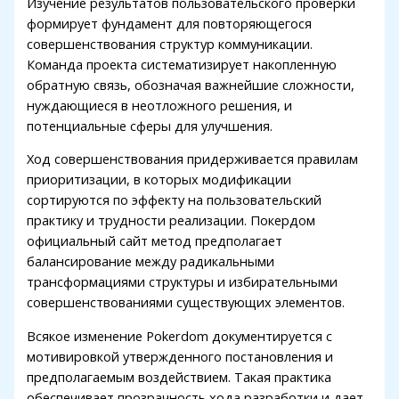
Изучение результатов пользовательского проверки
формирует фундамент для повторяющегося
совершенствования структур коммуникации.
loader
Команда проекта систематизирует накопленную
обратную связь, обозначая важнейшие сложности,
нуждающиеся в неотложного решения, и
потенциальные сферы для улучшения.
Ход совершенствования придерживается правилам
приоритизации, в которых модификации
сортируются по эффекту на пользовательский
практику и трудности реализации. Покердом
официальный сайт метод предполагает
балансирование между радикальными
трансформациями структуры и избирательными
совершенствованиями существующих элементов.
Всякое изменение Pokerdom документируется с
мотивировкой утвержденного постановления и
предполагаемым воздействием. Такая практика
обеспечивает прозрачность хода разработки и дает