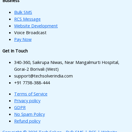
Business
Bulk SMS
RCS Message
Website Development
Voice Broadcast
Pay Now
Get In Touch
340-360, Saikrupa Niwas, Near Mangalmurti Hospital,
Gorai-2 Borivali (West)
support@techsolverindia.com
+91 7738-388-444
Terms of Service
Privacy policy
GDPR
No Spam Policy
Refund policy
Copyright © 2026 Tech Solver - Bulk SMS | RCS | Website