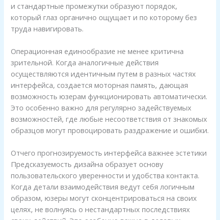
и стандартные промежутки образуют порядок,
который глаз органично ощущает и по которому без
труда навигировать.
Операционная единообразие не менее критична
зрительной. Когда аналогичные действия
осуществляются идентичным путем в разных частях
интерфейса, создается моторная память, дающая
возможность юзерам функционировать автоматически.
Это особенно важно для регулярно задействуемых
возможностей, где любые несоответствия от знакомых
образцов могут провоцировать раздражение и ошибки.
Отчего прогнозируемость интерфейса важнее эстетики
Предсказуемость дизайна образует основу
пользовательского уверенности и удобства контакта.
Когда детали взаимодействия ведут себя логичным
образом, юзеры могут сконцентрироваться на своих
целях, не волнуясь о нестандартных последствиях