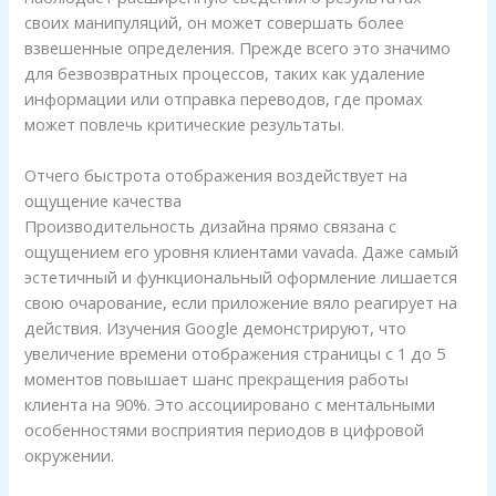
своих манипуляций, он может совершать более
взвешенные определения. Прежде всего это значимо
для безвозвратных процессов, таких как удаление
информации или отправка переводов, где промах
может повлечь критические результаты.
Отчего быстрота отображения воздействует на
ощущение качества
Производительность дизайна прямо связана с
ощущением его уровня клиентами vavada. Даже самый
эстетичный и функциональный оформление лишается
свою очарование, если приложение вяло реагирует на
действия. Изучения Google демонстрируют, что
увеличение времени отображения страницы с 1 до 5
моментов повышает шанс прекращения работы
клиента на 90%. Это ассоциировано с ментальными
особенностями восприятия периодов в цифровой
окружении.