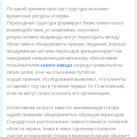
По какой причине простая структура экономит
временные ресурсы и нервы
Переходная структура формирует базис клиентского
взаимодействия, устанавливая, насколько
результативно индивиды могут переходить между
областями и обнаруживать нужную сведения. Хорошо
продуманная система переходов функционирует как
невидимая направляющая механизм, обеспечивая
пользователям
казино вавада
сосредотачиваться на
своих целях, а не на отыскании путей их
осуществления. Исследования выявляют, что клиенты
оставляют портал в течение первых 10-15 мгновений,
если не могут скоро осознать его организацию.
Когнитивная затрата заметно минимизируется при
задействовании общепринятых образцов переходов.
Стандартное расположение главного меню в головной
области экрана, знака в левостороннем головном
участке и поисковой строки в видном позиции образует