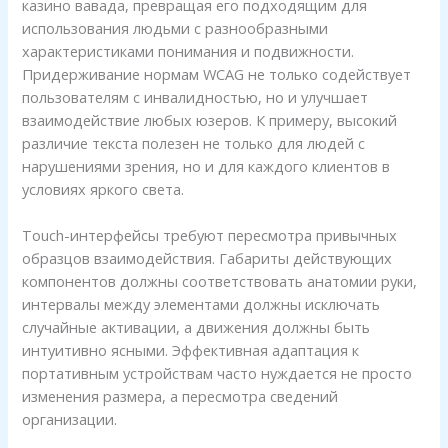
казино вавада, превращая его подходящим для
использования людьми с разнообразными
характеристиками понимания и подвижности.
Придерживание нормам WCAG не только содействует
пользователям с инвалидностью, но и улучшает
взаимодействие любых юзеров. К примеру, высокий
различие текста полезен не только для людей с
нарушениями зрения, но и для каждого клиентов в
условиях яркого света.
Touch-интерфейсы требуют пересмотра привычных
образцов взаимодействия. Габариты действующих
компонентов должны соответствовать анатомии руки,
интервалы между элементами должны исключать
случайные активации, а движения должны быть
интуитивно ясными. Эффективная адаптация к
портативным устройствам часто нуждается не просто
изменения размера, а пересмотра сведений
организации.