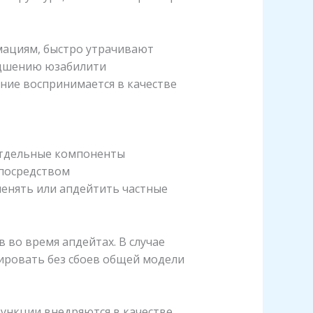
мациям, быстро утрачивают
удшению юзабилити
ние воспринимается в качестве
Отдельные компоненты
 посредством
менять или апдейтить частные
во время апдейтах. В случае
ировать без сбоев общей модели
ункции внедряются в качестве