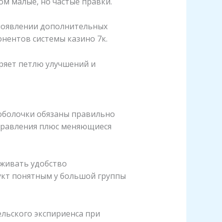
м малые, но частые правки.
 появлении дополнительных
нентов системы казино 7к.
оряет петлю улучшений и
оболочки обязаны правильно
управления плюс меняющиеся
живать удобство
дукт понятным у большой группы
льского экспириенса при