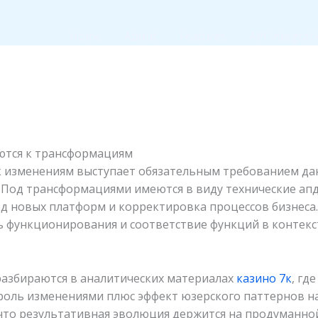
Home
About
Features
API Integrat
ются к трансформациям
 изменениям выступает обязательным требованием да
 Под трансформациями имеются в виду технические апд
д новых платформ и корректировка процессов бизнеса
ь функционирования и соответствие функций в контек
разбираются в аналитических материалах
казино 7к
, гд
роль изменениями плюс эффект юзерского паттернов н
что результативная эволюция держится на продуманной