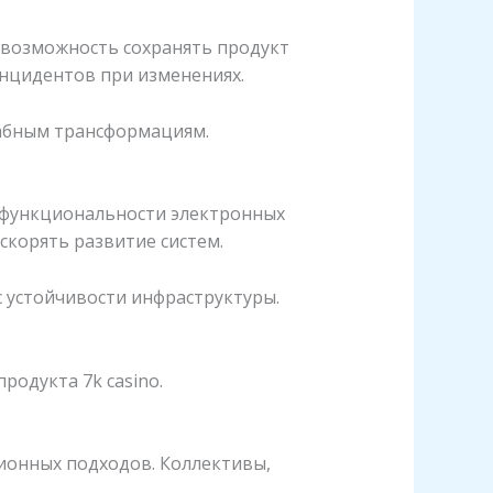
возможность сохранять продукт
инцидентов при изменениях.
табным трансформациям.
 функциональности электронных
корять развитие систем.
с устойчивости инфраструктуры.
одукта 7k casino.
ционных подходов. Коллективы,