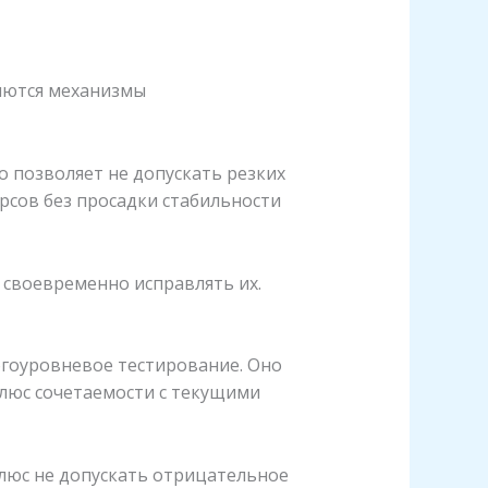
ряются механизмы
 позволяет не допускать резких
урсов без просадки стабильности
 своевременно исправлять их.
гоуровневое тестирование. Оно
люс сочетаемости с текущими
люс не допускать отрицательное