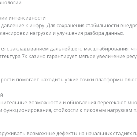
хнологии.
нии интенсивности
 давление к инфру. Для сохранения стабильности внед
ансировки нагрузки и улучшения разбора данных.
я с закладыванием дальнейшего масштабирования, что
итектура 7к казино гарантирует мягкое увеличение рес
рости помогает находить узкие точки платформы плюс
ий
нительные возможности и обновления пересекают мно
 функционирования, стойкости к пиковым нагрузкам п
аруживать возможные дефекты на начальных стадиях п