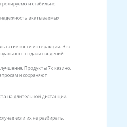
тролируемо и стабильно.
 надежность вкатываемых
льтативности интеракции. Это
зуального подачи сведений.
улучшения. Продукты 7к казино,
апросам и сохраняют
та на длительной дистанции.
лучае если их не разбирать,