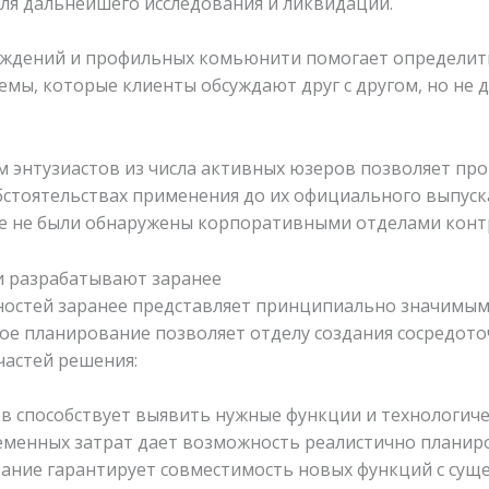
ля дальнейшего исследования и ликвидации.
уждений и профильных комьюнити помогает определит
мы, которые клиенты обсуждают друг с другом, но не
м энтузиастов из числа активных юзеров позволяет пр
стоятельствах применения до их официального выпуск
ые не были обнаружены корпоративными отделами контр
и разрабатывают заранее
остей заранее представляет принципиально значимым
ое планирование позволяет отделу создания сосредото
частей решения:
в способствует выявить нужные функции и технологиче
еменных затрат дает возможность реалистично планир
ание гарантирует совместимость новых функций с сущ