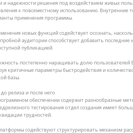
 и надежности решения под воздействием живых польз
вления к повсеместному использованию. Внутренние те
ианты применения программы.
менения новых функций содействует осознать, насколь
 пробной аудитории способствует добавить последние 
ступной публикацией.
ожность постепенно наращивать долю пользователей В
уя критичные параметры быстродействия и количество
ой базы.
до релиза и после него
рограммном обеспечении содержит разнообразные мето
редрелизного тестирования отдел создания имеет больш
квидации трудностей.
латформы содействуют структурировать механизм рас