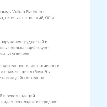
ммы Vulkan Platinum с
, сетевых технологий, ОС и
наружения трудностей и
енные фирмы задействуют
льных условиях.
одительности, интенсивности
и появляющихся сбоях. Эта
е опции действительно
й и рекомендаций.
 видам неполадок и передают