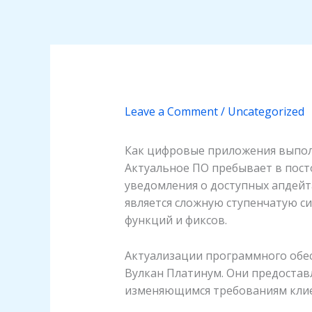
Skip
el
to
content
el
tleri
Leave a Comment
/
Uncategorized
Как цифровые приложения выпо
Актуальное ПО пребывает в пос
уведомления о доступных апдейта
является сложную ступенчатую си
функций и фиксов.
Актуализации программного обе
el
Вулкан Платинум. Они предостав
изменяющимся требованиям клие
el