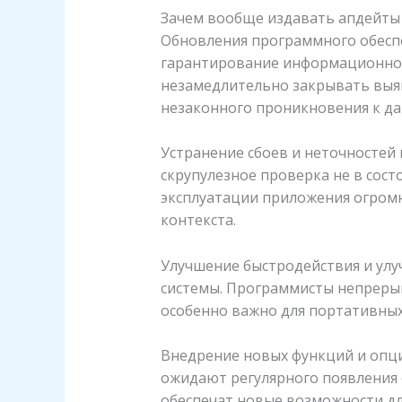
Зачем вообще издавать апдейты 
el
Обновления программного обесп
гарантирование информационной
el
незамедлительно закрывать выя
незаконного проникновения к д
el
Устранение сбоев и неточносте
скрупулезное проверка не в сос
el
эксплуатации приложения огром
контекста.
el
Улучшение быстродействия и ул
el
системы. Программисты непрерыв
особенно важно для портативны
el
Внедрение новых функций и опци
el
ожидают регулярного появления 
обеспечат новые возможности дл