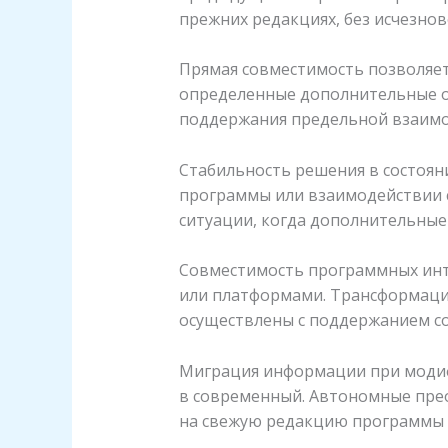
прежних редакциях, без исчезно
Прямая совместимость позволяет
определенные дополнительные оп
поддержания предельной взаимо
n al
Стабильность решения в состоян
программы или взаимодействии 
el
ситуации, когда дополнительны
el
Совместимость программных инт
или платформами. Трансформации
осуществлены с поддержанием с
el
Миграция информации при модиф
el
в современный. Автономные прео
на свежую редакцию программы б
el