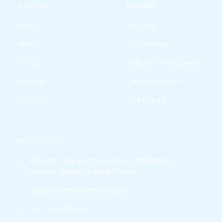
k
a
p
Company
Business
-
m
f
Home
Bulk SMS
About
RCS Message
Services
Website Development
Features
Voice Broadcast
Contact
Pay Now
Get In Touch
340-360, Saikrupa Niwas, Near Mangalmurti
Hospital, Gorai-2 Borivali (West)
support@techsolverindia.com
+91 7738-388-444