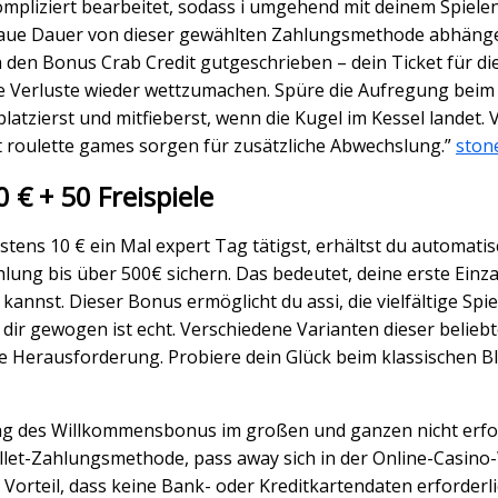
kompliziert bearbeitet, sodass i umgehend mit deinem Spie
enaue Dauer von dieser gewählten Zahlungsmethode abhäng
den Bonus Crab Credit gutgeschrieben – dein Ticket für die
ze Verluste wieder wettzumachen. Spüre die Aufregung beim 
atzierst und mitfieberst, wenn die Kugel im Kessel landet.
t roulette games sorgen für zusätzliche Abwechslung.”
ston
€ + 50 Freispiele
tens 10 € ein Mal expert Tag tätigst, erhältst du automatis
ung bis über 500€ sichern. Das bedeutet, deine erste Einz
nnst. Dieser Bonus ermöglicht du assi, die vielfältige Spi
r gewogen ist echt. Verschiedene Varianten dieser belieb
 Herausforderung. Probiere dein Glück beim klassischen Bl
ung des Willkommensbonus im großen und ganzen nicht erfor
allet-Zahlungsmethode, pass away sich in der Online-Casino
orteil, dass keine Bank- oder Kreditkartendaten erforderlich