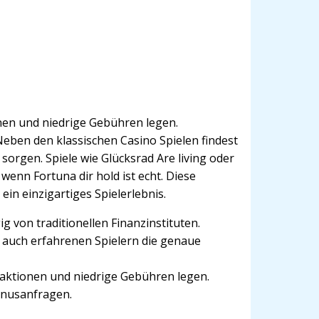
onen und niedrige Gebühren legen.
eben den klassischen Casino Spielen findest
orgen. Spiele wie Glücksrad Are living oder
wenn Fortuna dir hold ist echt. Diese
in einzigartiges Spielerlebnis.
 von traditionellen Finanzinstituten.
 auch erfahrenen Spielern die genaue
saktionen und niedrige Gebühren legen.
onusanfragen.