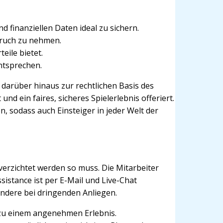
finanziellen Daten ideal zu sichern.
spruch zu nehmen.
eile bietet.
entsprechen.
 darüber hinaus zur rechtlichen Basis des
d ein faires, sicheres Spielerlebnis offeriert.
, sodass auch Einsteiger in jeder Welt der
erzichtet werden so muss. Die Mitarbeiter
ssistance ist per E-Mail und Live-Chat
ndere bei dringenden Anliegen.
s zu einem angenehmen Erlebnis.