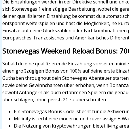
Die Einzahlungen werden in der Direktive schnell und un
link Panel
sich Stonevegas 1 eine zügige Bearbeitung, wobei die g
al oku
deiner qualifizierten Einzahlung bekommst du automatisch 
entspannt weiterspielen und hast die Möglichkeit, ne kur
link Panel
Einsätze auf deine Glückszahlen oder Farbkombinationen pl
link Panel
Europäisches, Französisches und Amerikanisches Differen
Stonevegas Weekend Reload Bonus: 700 
link panel
al Oku
Sobald du eine qualifizierende Einzahlung vonseiten mindes
einen großzügigen Bonus von 100% auf deine erste Einzahl
link
Guthaben throughout dein Stonevegas Abenteuer starten ka
link panel
sowie deine Gewinnchancen über erhöhen, wenn Bonanza di
sowohl Anfängern als auch erfahrenen Spielern die genaue
link panel
über schlagen, ohne perish 21 zu überschreiten.
link panel
Ein Stonevegas Bonus Code ist echt für die Aktivier
MiFinity ist echt eine moderne und zuverlässige E-W
link
Die Nutzung von Kryptowährungen bietet living area V