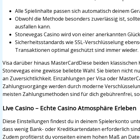
link panel
Alle Spielinhalte passen sich automatisch deinem Gerä
link panel
Obwohl die Methode besonders zuverlässig ist, sollt
ausfallen kann.
link panel
Stonevegas Casino wird von einer anerkannten Glückss
Sicherheitsstandards wie SSL-Verschlüsselung ebens
link panel
Transaktionen optimal geschützt sind immer wieder.
link panel
Visa darüber hinaus MasterCardDiese beiden klassischen K
link panel
Stonevegas eine gewisse beliebte Wahl. Sie bieten nicht n
an Zuversichtlichkeit. Einzahlungen per Visa oder MasterCa
link panel
Zahlungsvorgänge werden durch moderne Verschlüsselungst
link panel
meisten Zahlungsmethoden sind für dich gebührenfrei, so
link panel
Live Casino – Echte Casino Atmosphäre Erleben
link panel
Diese Einstellungen findest du in deinem Spielerkonto un
dass wenig Bank- oder Kreditkartendaten erforderlich sin
link panel
Zudem profitierst du vonseiten einem hohen Maß an Daten