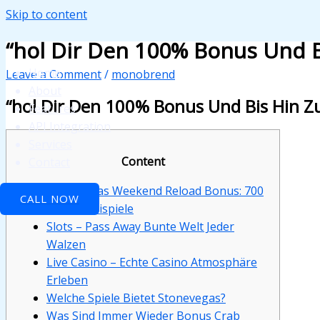
Skip to content
link panel
“hol Dir Den 100% Bonus Und Bi
link panel
Home
Leave a Comment
/
monobrend
link paketleri
About
“hol Dir Den 100% Bonus Und Bis Hin Zu
Features
link
API Integration
link
Services
Content
Contact
link
Stonevegas Weekend Reload Bonus: 700
CALL NOW
link
€ + 50 Freispiele
Slots – Pass Away Bunte Welt Jeder
link panel
Walzen
link panel
Live Casino – Echte Casino Atmosphäre
Erleben
link panel
Welche Spiele Bietet Stonevegas?
Was Sind Immer Wieder Bonus Crab
link panel