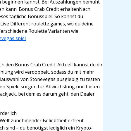
len beginnen kannst. Bei Auszahlungen bemüht
en kann. Bonus Crab Credit erhaltenNach
ses tägliche Bonusspiel. So kannst du
Live Different roulette games, wo du deine
 Verschiedene Roulette Varianten wie
evegas spiel
ch den Bonus Crab Credit. Aktuell kannst du dir
ahlung wird verdoppelt, sodass du mit mehr
elauswahl von Stonevegas ausgiebig zu testen
ten Spiele sorgen für Abwechslung und bieten
ackjack, bei dem es darum geht, den Dealer
derlich.
-Welt zunehmender Beliebtheit erfreut.
 sind – du benötigst lediglich ein Krypto-