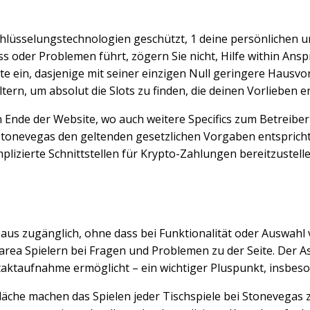
sselungstechnologien geschützt, 1 deine persönlichen und 
ess oder Problemen führt, zögern Sie nicht, Hilfe within An
 ein, dasjenige mit seiner einzigen Null geringere Hausvort
ltern, um absolut die Slots zu finden, die deinen Vorlieben 
 Ende der Website, wo auch weitere Specifics zum Betreiber
 Stonevegas den geltenden gesetzlichen Vorgaben entspricht un
izierte Schnittstellen für Krypto-Zahlungen bereitzustellen
us zugänglich, ohne dass bei Funktionalität oder Auswahl v
g area Spielern bei Fragen und Problemen zu der Seite. Der A
aktaufnahme ermöglicht – ein wichtiger Pluspunkt, insbeso
fläche machen das Spielen jeder Tischspiele bei Stonevega