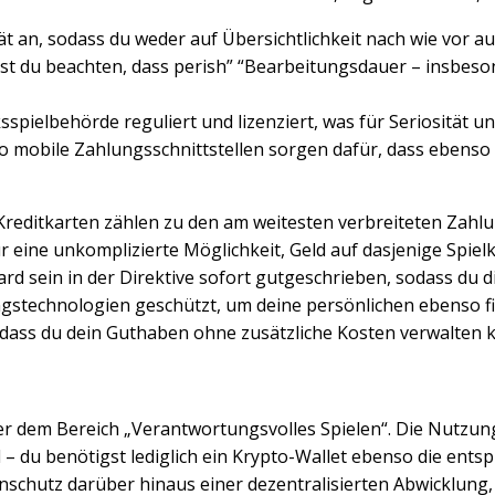
t an, sodass du weder auf Übersichtlichkeit nach wie vor auf
est du beachten, dass perish” “Bearbeitungsdauer – insbes
pielbehörde reguliert und lizenziert, was für Seriosität u
o mobile Zahlungsschnittstellen sorgen dafür, dass ebens
reditkarten zählen zu den am weitesten verbreiteten Zahlu
ur eine unkomplizierte Möglichkeit, Geld auf dasjenige Spi
rd sein in der Direktive sofort gutgeschrieben, sodass du d
echnologien geschützt, um deine persönlichen ebenso fina
dass du dein Guthaben ohne zusätzliche Kosten verwalten k
ter dem Bereich „Verantwortungsvolles Spielen“. Die Nutzun
d – du benötigst lediglich ein Krypto-Wallet ebenso die e
schutz darüber hinaus einer dezentralisierten Abwicklung,