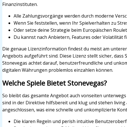
Finanzinstituten.
link panel
Alle Zahlungsvorgänge werden durch moderne Verschlü
link
Wenn Sie feststellen, wenn Ihr Spielverhalten zu Str
link panel
Oder setze deine Strategie beim Europäischen Roulette
Du kannst nach Anbietern, Features oder Volatilität fi
link panel
Die genaue Lizenzinformation findest du meist am unteren
link panel
Angebots aufgeführt sind. Diese Lizenz stellt sicher, dass
link panel
Stonevegas achtet darauf, benutzerfreundliche und unkompl
digitalen Währungen problemlos einzahlen können.
link panel
Welche Spiele Bietet Stonevegas?
link panel
So bleibt das gesamte Angebot auch vonseiten unterwegs a
link panel
sind in der Direktive hilfsbereit und klug und stehen livin
link panel
angeschlossen, was eine schnelle und unkomplizierte Kont
link panel
Die klaren Regeln und perish intuitive Benutzerober