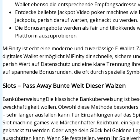
link
Wallet ebenso die entsprechende Empfangsadresse 
Entdecke beliebte Jackpot Video poker machines wie
link
Jackpots, perish darauf warten, geknackt zu werden.
Die Bonusangebote werden als fair und tillokkende 
link panel
Plattform auszuprobieren.
link panel
MiFinity ist echt eine moderne und zuverlässige E-Walle
link
digitales Wallet ermöglicht MiFinity dir schnelle, sichere
perish Wert auf Datenschutz und eine klare Trennung ihre
link
auf spannende Bonusrunden, die oft durch spezielle Symb
Hacklink
Slots – Pass Away Bunte Welt Dieser Walzen
link
BanküberweisungDie klassische Banküberweisung ist beson
link satın al
zweckhaftigkeit wollen. Obwohl diese Methode besonders s
– sehr länger ausfallen kann. Für Einzahlungen auf das Sp
link panel
Slot machine games wie Märchenhafter Reichtum, ein Spie
geknackt zu werden. Oder wage dein Glück bei Goldene L
link panel
ausschütten kann. Wenn Sie feststellen, wenn Ihr Spielver