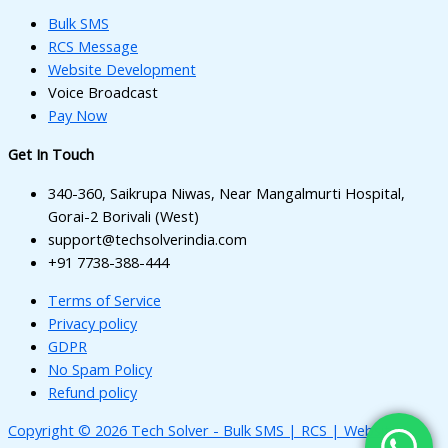
cklink
Bulk SMS
RCS Message
y Hacklink
Website Development
cklink
Voice Broadcast
Pay Now
klink satın al
Get In Touch
cklink panel
340-360, Saikrupa Niwas, Near Mangalmurti Hospital,
cklink panel
Gorai-2 Borivali (West)
cklink panel
support@techsolverindia.com
+91 7738-388-444
cklink panel
Terms of Service
cklink panel
Privacy policy
GDPR
cklink panel
No Spam Policy
cklink panel
Refund policy
cklink panel
Copyright © 2026 Tech Solver - Bulk SMS | RCS | Website