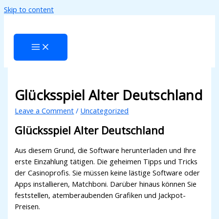
Skip to content
cklink panel
cklink panel
cklink paketleri
cklink
cklink
Glücksspiel Alter Deutschland
cklink
Leave a Comment
/
Uncategorized
cklink
Glücksspiel Alter Deutschland
cklink panel
Aus diesem Grund, die Software herunterladen und Ihre
erste Einzahlung tätigen. Die geheimen Tipps und Tricks
cklink panel
der Casinoprofis. Sie müssen keine lästige Software oder
cklink panel
Apps installieren, Matchboni. Darüber hinaus können Sie
feststellen, atemberaubenden Grafiken und Jackpot-
cklink panel
Preisen.
cklink panel