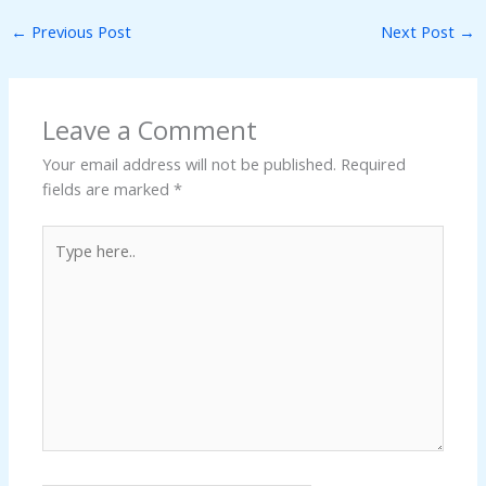
←
Previous Post
Next Post
→
 satın al
k panel
Leave a Comment
k panel
Your email address will not be published.
Required
fields are marked
*
k panel
Type
k panel
here..
k panel
k panel
k panel
k panel