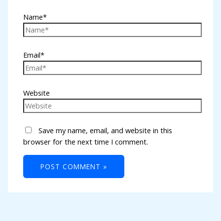
Name*
Email*
Website
Save my name, email, and website in this
browser for the next time I comment.