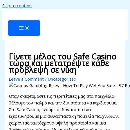
Skip to content
link panel
link panel
link paketleri
link
link
Γίνετε μέλος του Safe Casino
τώρα και μετατρέψτε κάθε
link
πρόβλεψη σε νίκη
link
Leave a Comment
/
Uncategorized
link panel
Όταν σκεφτόμαστε τις περιπέτειες μας στα παιχνίδια,
link panel
θέλουμε τον παλμό και την δυνατότητα να κερδίσουμε.
link panel
Στο Safe Casino, έχουμε τη δυνατότητα να
εξερευνήσουμε μια συναρπαστική ποικιλία παιχνιδιών,
link panel
χαίροντας ταυτόχρονα υψηλή προστασία και μια
βοηθητική κοινότητα. Με αποκλειστικά μπόνους, τα
link panel