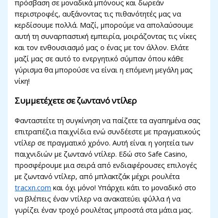
πρόσβαση σε μοναδικά μπόνους και δωρεάν
link
περιστροφές, αυξάνοντας τις πιθανότητές μας να
Hacklink
κερδίσουμε πολλά. Μαζί, μπορούμε να απολαύσουμε
αυτή τη συναρπαστική εμπειρία, μοιράζοντας τις νίκες
link
και τον ενθουσιασμό μας ο ένας με τον άλλον. Ελάτε
μαζί μας σε αυτό το ενεργητικό σύμπαν όπου κάθε
link satın al
γύρισμα θα μπορούσε να είναι η επόμενη μεγάλη μας
link panel
νίκη!
link panel
Συμμετέχετε σε ζωντανό ντίλερ
link panel
Φανταστείτε τη συγκίνηση να παίζετε τα αγαπημένα σας
επιτραπέζια παιχνίδια ενώ συνδέεστε με πραγματικούς
link panel
ντίλερ σε πραγματικό χρόνο. Αυτή είναι η γοητεία των
link panel
παιχνιδιών με ζωντανό ντίλερ. Εδώ στο Safe Casino,
προσφέρουμε μια σειρά από ενδιαφέρουσες επιλογές
link panel
με ζωντανό ντίλερ, από μπλακτζάκ μέχρι ρουλέτα
tracxn.com
και όχι μόνο! Υπάρχει κάτι το μοναδικό στο
link panel
να βλέπεις έναν ντίλερ να ανακατεύει φύλλα ή να
link panel
γυρίζει έναν τροχό ρουλέτας μπροστά στα μάτια μας.