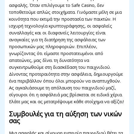
ασφαλής. Όταν επιλέγουμε το Safe Casino, δεν
link Panel
τοποθετούμε απλώς στοιχήματα. Γινόμαστε μέλη σε μια
κοινότητα που εκτιμά την προστασία των παικτών. Η
et
ισχυρή τεχνολογία κρυπτογράφησης, οι ασφαλείς
συναλλαγές και οι διαφανείς λειτουργίες είναι
αναγκαίες για τη διατήρηση της ασφάλειας των
προσωπικών μας πληροφοριών. Επιπλέον,
γνωρίζοντας ότι είμαστε προστατευμένοι από
απατεώνες, μας δίνει τη δυνατότητα να
συγκεντρωθούμε στη διασκέδαση του παιχνιδιού.
Δίνοντας προτεραιότητα στην ασφάλεια, δημιουργούμε
ένα περιβάλλον όπου όλοι μπορούν να αναπτυχθούν.
Ας αγκαλιάσουμε τη απόλαυση του παιχνιδιού μαζί,
σίγουροι ότι η ασφάλειά μας βρίσκεται σε ειδικά χέρια.
Ελάτε μας και ας μετατρέψουμε κάθε στοίχημα να αξίζει!
Συμβουλές για τη αύξηση των νικών
σας
Μια ασφαλής και σίγουρη εμπειρία παιχνιδιού θέτει τα