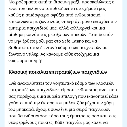
Μοιραζόμαστε αυτή τη βιασύνη μαζί, προσκαλώντας ο
link panel
ένας τον άλλον να τοποθετήσει τα στοιχήματά μας
link panel
καθώς η ατμόσφαιρα σφύζει από ενθουσιασμό. Η
επικοινωνία με ζωντανούς ντίλερ όχι μόνο ενισχύει την
link panel
εμπειρία παιχνιδιού μας, αλλά καλλιεργεί και μια
αίσθηση κοινότητας μεταξύ των παικτών. Γιατί λοιπόν
link panel
να μην έρθετε μαζί μας στο Safe Casino και να
link panel
βυθιστείτε στον ζωντανό κόσμο των παιχνιδιών με
ζωντανό ντίλερ; Ας κάνουμε κάθε στοίχημα μια
link panel
νικηφόρα στιγμή!
link
Κλασική ποικιλία επιτραπέζιων παιχνιδιών
link panel
Ενώ ανακαλύπτετε τον γοητευτικό κόσμο των κλασικών
link panel
επιτραπέζιων παιχνιδιών, είμαστε ενθουσιασμένοι που
σας παρέχουμε μια ευρεία επιλογή που ικανοποιεί κάθε
link panel
γούστο. Από την ένταση του μπλακτζάκ μέχρι την χάρη
του μπακαρά, έχουμε συλλέξει μια σειρά παιχνιδιών
link panel
που θα ενθουσιάσει τόσο τους έμπειρους όσο και τους
link panel
νεοφερμένους παίκτες. Κάθε παιχνίδι μας καλεί να