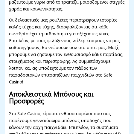
μαζευτούμε γύρω από το τραπέζι, μοιραζόμενοι στιγμές
link panel
χαράς και κοινωνικότητας.
link panel
Οι δελεαστικές μας ρουλέτες περιστρέφουν ιστορίες
καλής τύχης και τύχης, διασφαλίζοντας ότι κάθε
link panel
συνεδρία έχει τη πιθανότητα για αξέχαστες νίκες.
link panel
Επιπλέον, με τους φιλόξενους ντίλερ έτοιμους να μας
καθοδηγήσουν, θα νιώσουμε σαν στο σπίτι μας. Μαζί,
link panel
μπορούμε να ζήσουμε τον ενθουσιασμό κάθε παρτίδας,
στοιχήματος και περιστροφής. Ας συμμετάσχουμε
link satın al
λοιπόν και ας υποδεχτούμε τον πάθος των
link Panel
παραδοσιακών επιτραπέζιων παιχνιδιών στο Safe
Casino!
link panel
Αποκλειστικά Μπόνους και
link satın al
Προσφορές
link
Στο Safe Casino, είμαστε ενθουσιασμένοι που σας
link Panel
παρέχουμε γενναιόδωρα μπόνους υποδοχής που
κάνουν την αρχή παιχνιδάκι! Επιπλέον, τα συστήματα
link Panel
επιβράβευσης πιστότητας εγγυώνται ότι κάθε παιχνίδι