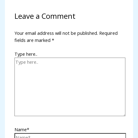
Leave a Comment
Your email address will not be published.
Required
fields are marked
*
Type here..
Name*