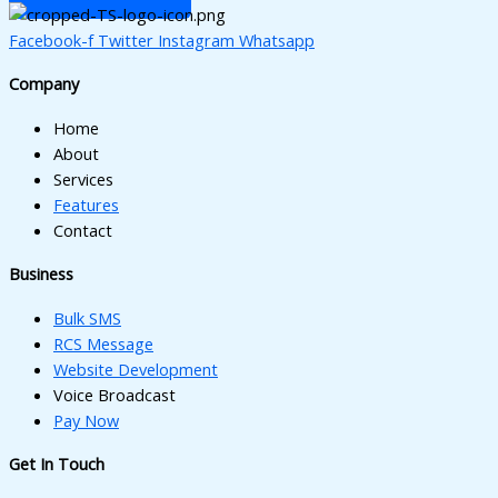
Facebook-f
Twitter
Instagram
Whatsapp
Company
Home
About
Services
Features
Contact
Business
Bulk SMS
RCS Message
Website Development
Voice Broadcast
Pay Now
Get In Touch