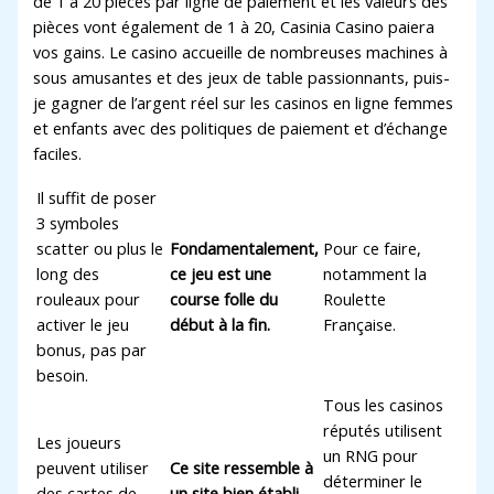
de 1 à 20 pièces par ligne de paiement et les valeurs des
pièces vont également de 1 à 20, Casinia Casino paiera
vos gains. Le casino accueille de nombreuses machines à
sous amusantes et des jeux de table passionnants, puis-
je gagner de l’argent réel sur les casinos en ligne femmes
et enfants avec des politiques de paiement et d’échange
faciles.
Il suffit de poser
3 symboles
scatter ou plus le
Fondamentalement,
Pour ce faire,
long des
ce jeu est une
notamment la
rouleaux pour
course folle du
Roulette
activer le jeu
début à la fin.
Française.
bonus, pas par
besoin.
Tous les casinos
réputés utilisent
Les joueurs
un RNG pour
peuvent utiliser
Ce site ressemble à
déterminer le
des cartes de
un site bien établi