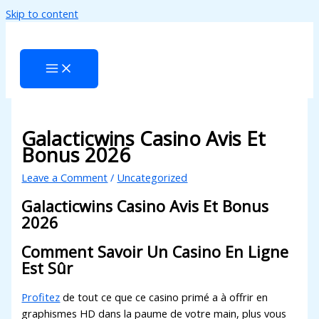
Skip to content
Galacticwins Casino Avis Et
Bonus 2026
Leave a Comment
/
Uncategorized
Galacticwins Casino Avis Et Bonus
2026
Comment Savoir Un Casino En Ligne
Est Sûr
Profitez
de tout ce que ce casino primé a à offrir en
graphismes HD dans la paume de votre main, plus vous