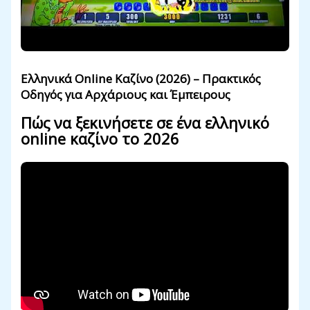
klink panel
klink panel
klink panel
Ελληνικά Online Καζίνο (2026) – Πρακτικός
klink panel
Οδηγός για Αρχάριους και Έμπειρους
klink panel
Πώς να ξεκινήσετε σε ένα ελληνικό
klink panel
online καζίνο το 2026
klink panel
klink panel
klink panel
klink panel
klink panel
klink panel