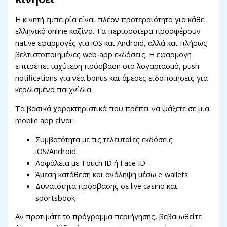
Η κινητή εμπειρία είναι πλέον προτεραιότητα για κάθε
ελληνικό online καζίνο. Τα περισσότερα προσφέρουν
native εφαρμογές για iOS και Android, αλλά και πλήρως
βελτιστοποιημένες web‑app εκδόσεις. Η εφαρμογή
επιτρέπει ταχύτερη πρόσβαση στο λογαριασμό, push
notifications για νέα bonus και άμεσες ειδοποιήσεις για
κερδισμένα παιχνίδια.
Τα βασικά χαρακτηριστικά που πρέπει να ψάξετε σε μια
mobile app είναι:
Συμβατότητα με τις τελευταίες εκδόσεις
iOS/Android
Ασφάλεια με Touch ID ή Face ID
Άμεση κατάθεση και ανάληψη μέσω e‑wallets
Δυνατότητα πρόσβασης σε live casino και
sportsbook
Αν προτιμάτε το πρόγραμμα περιήγησης, βεβαιωθείτε