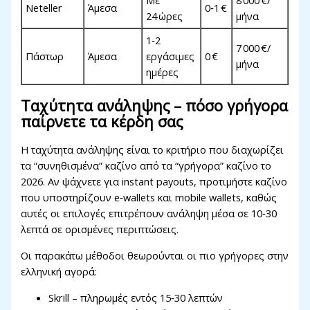
Με
8 000 €/
Neteller
Άμεσα
0‑1 €
klink Panel
24 ώρες
μήνα
klink Panel
1‑2
7 000 €/
Πάστωρ
Άμεσα
εργάσιμες
0 €
μήνα
klink Panel
ημέρες
klink Panel
Ταχύτητα ανάληψης – πόσο γρήγορα
klink Panel
παίρνετε τα κέρδη σας
klink Panel
Η ταχύτητα ανάληψης είναι το κριτήριο που διαχωρίζει
τα “συνηθισμένα” καζίνο από τα “γρήγορα” καζίνο το
klink Panel
2026. Αν ψάχνετε για instant payouts, προτιμήστε καζίνο
klink panel
που υποστηρίζουν e‑wallets και mobile wallets, καθώς
αυτές οι επιλογές επιτρέπουν ανάληψη μέσα σε 10‑30
klink panel
λεπτά σε ορισμένες περιπτώσεις.
klink panel
Οι παρακάτω μέθοδοι θεωρούνται οι πιο γρήγορες στην
ελληνική αγορά:
link giriş
Skrill – πληρωμές εντός 15‑30 λεπτών
asino