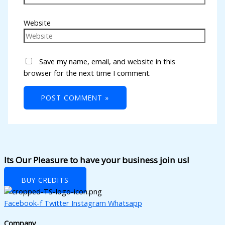
Website
Save my name, email, and website in this
browser for the next time I comment.
Its Our Pleasure to have your business join us!
BUY CREDITS
Facebook-f
Twitter
Instagram
Whatsapp
Company