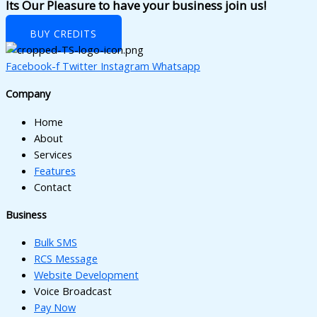
Its Our Pleasure to have your business join us!
l
BUY CREDITS
l
Facebook-f
Twitter
Instagram
Whatsapp
Company
Home
About
Services
 al
Features
Contact
l
Business
l
Bulk SMS
l
RCS Message
l
Website Development
Voice Broadcast
l
Pay Now