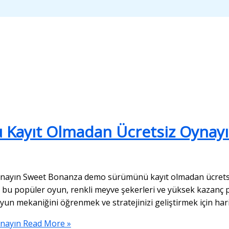
Kayıt Olmadan Ücretsiz Oynay
ayın Sweet Bonanza demo sürümünü kayıt olmadan ücretsiz
en bu popüler oyun, renkli meyve şekerleri ve yüksek kazanç 
mekaniğini öğrenmek ve stratejinizi geliştirmek için harik
nayın
Read More »