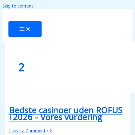
Skip to content
klink panel
klink panel
klink paketleri
cklink
cklink
2
cklink
cklink
klink panel
klink panel
Bedste casinoer uden ROFUS
klink panel
i 2026 – Vores vurdering
klink panel
Leave a Comment
/
2
klink panel