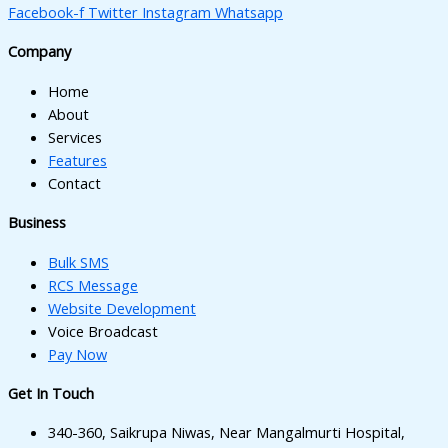
klink panel
Facebook-f
Twitter
Instagram
Whatsapp
sal Oku
Company
cklink
Home
About
klink panel
Services
klink panel
Features
Contact
klink panel
Business
cklink
Bulk SMS
cklink
RCS Message
Website Development
cklink
Voice Broadcast
klink panel
Pay Now
klink panel
Get In Touch
cklink
340-360, Saikrupa Niwas, Near Mangalmurti Hospital,